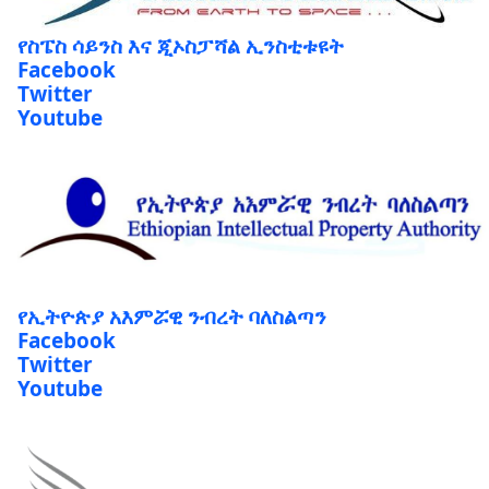
የስፔስ ሳይንስ እና ጂኦስፓሻል ኢንስቲቱዩት
Facebook
Twitter
Youtube
የኢትዮጵያ አእምሯዊ ንብረት ባለስልጣን
Facebook
Twitter
Youtube