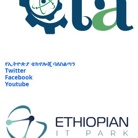
የኢትዮጵያ ቴክኖሎጂ ባለስልጣን
Twitter
Facebook
Youtube