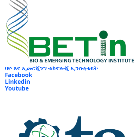
ባዮ እና ኢመርጂንግ ቴክኖሎጂ ኢንስቲቱዩት
Facebook
Linkedin
Youtube