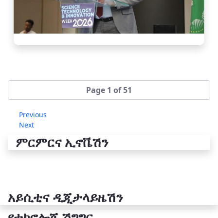
Page 1 of 51
Previous
Next
ምርምርና ኢኖቬሽን
አይሲቲና ዲጂታላይዜሽን
የቴክኖሎጂ ሽግግር