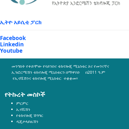
ኢትዮ አይሲቲ ፓርክ
Facebook
Linkedin
Youtube
መንግስት የቀድሞው የሳይንስና ቴክኖሎጂ ሚኒስቴር እና የመገናኛና
ኢንፎርሜሽን ቴክኖሎጂ ሚኒስቴርን በማዋሃድ በ2011 ዓ.ም
የኢኖቬሽንና ቴክኖሎጂ ሚኒስቴር ተቋቋመ፡፡
የትኩረት መስኮች
ምርምር
ኢኖቬሽን
የቴክኖሎጂ ሽግግር
ዲጂታላይዜሽን