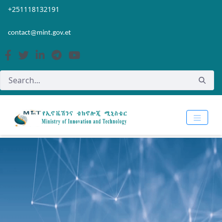
Skip to Main Content
Open Accessibility Menu
+251118132191
contact@mint.gov.et