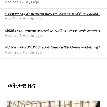
Modified 17 Days ago.
ኢትዮጵያና አልጄሪያ በምርምር፣ በልማትና በስታርታፕ ዘርፎች በጋራ ለመስራት መከሩ
Modified 5 Months ago.
የ2026 የአፍሪካ የሳይንስ፣ ቴክኖሎጂ እና ኢኖቬሽን ሳምንት በታላቅ ድምቀት ተጠና
Modified 5 Months ago.
የሳይንሳዊ ጥናትና ምርምር ሥራዎች ለዘላቂ የልማት አቅጣጫ መፍትሔ ጠቋሚ መ
Modified 5 Months ago.
ወቅታዊ ዜና