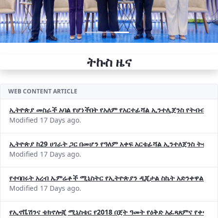
ትኩስ ዜና
WEB CONTENT ARTICLE
ኢትዮጵያ መስራች አባል የሆነችበት የአለም የአርተፊሻል ኢንተሊጀንስ የትብብር ድርጅት (
Modified 17 Days ago.
ኢትዮጵያ ከ29 ሀገራት ጋር በመሆን የዓለም አቀፍ አርቴፊሻል ኢንተለጀንስ ትብብ
Modified 17 Days ago.
የተባበሩት አረብ ኤምሬቶች ሚኒስትር የኢትዮጵያን ዲጂታል ስኬት አድንቀዋል —የ
Modified 17 Days ago.
የኢኖቬሽንና ቴክኖሎጂ ሚኒስቴር የ2018 በጀት ዓመት የዕቅድ አፈጻጸምና የቀጣይ 