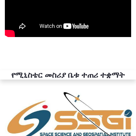
የሚኒስቴር መስሪያ ቤቱ ተጠሪ ተቋማት