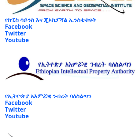
የስፔስ ሳይንስ እና ጂኦስፓሻል ኢንስቲቱዩት
Facebook
Twitter
Youtube
የኢትዮጵያ አእምሯዊ ንብረት ባለስልጣን
Facebook
Twitter
Youtube