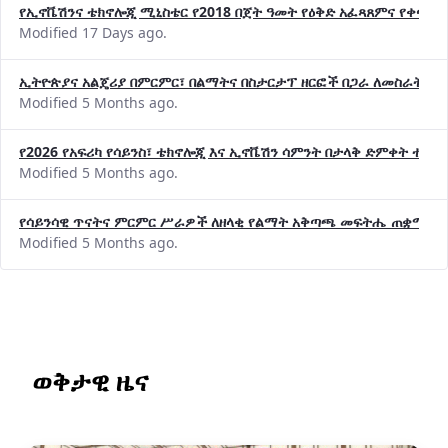
የኢኖቬሽንና ቴክኖሎጂ ሚኒስቴር የ2018 በጀት ዓመት የዕቅድ አፈጻጸምና የቀጣይ 
Modified 17 Days ago.
ኢትዮጵያና አልጄሪያ በምርምር፣ በልማትና በስታርታፕ ዘርፎች በጋራ ለመስራት መከሩ
Modified 5 Months ago.
የ2026 የአፍሪካ የሳይንስ፣ ቴክኖሎጂ እና ኢኖቬሽን ሳምንት በታላቅ ድምቀት ተጠና
Modified 5 Months ago.
የሳይንሳዊ ጥናትና ምርምር ሥራዎች ለዘላቂ የልማት አቅጣጫ መፍትሔ ጠቋሚ መ
Modified 5 Months ago.
ወቅታዊ ዜና