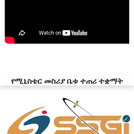
የሚኒስቴር መስሪያ ቤቱ ተጠሪ ተቋማት