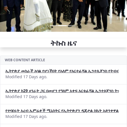
ትኩስ ዜና
WEB CONTENT ARTICLE
ኢትዮጵያ መስራች አባል የሆነችበት የአለም የአርተፊሻል ኢንተሊጀንስ የትብብር ድርጅት (
Modified 17 Days ago.
ኢትዮጵያ ከ29 ሀገራት ጋር በመሆን የዓለም አቀፍ አርቴፊሻል ኢንተለጀንስ ትብብ
Modified 17 Days ago.
የተባበሩት አረብ ኤምሬቶች ሚኒስትር የኢትዮጵያን ዲጂታል ስኬት አድንቀዋል —የ
Modified 17 Days ago.