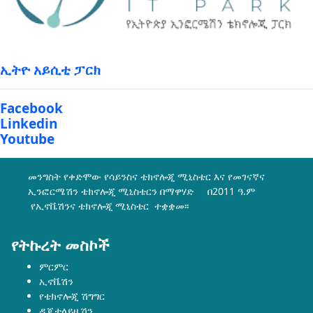
ኢትዮ አይሲቲ ፓርክ
Facebook
Linkedin
Youtube
መንግስት የቀድሞው የሳይንስና ቴክኖሎጂ ሚኒስቴር እና የመገናኛና
ኢንፎርሜሽን ቴክኖሎጂ ሚኒስቴርን በማዋሃድ በ2011 ዓ.ም
የኢኖቬሽንና ቴክኖሎጂ ሚኒስቴር ተቋቋመ፡፡
የትኩረት መስኮች
ምርምር
ኢኖቬሽን
የቴክኖሎጂ ሽግግር
ዲጂታላይዜሽን