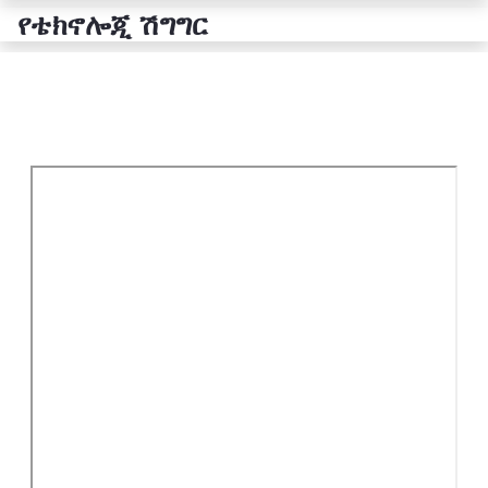
የቴክኖሎጂ ሽግግር