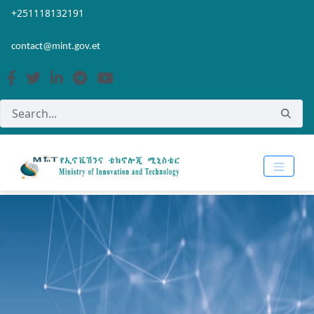
Skip to Main Content
Open Accessibility Menu
+251118132191
contact@mint.gov.et