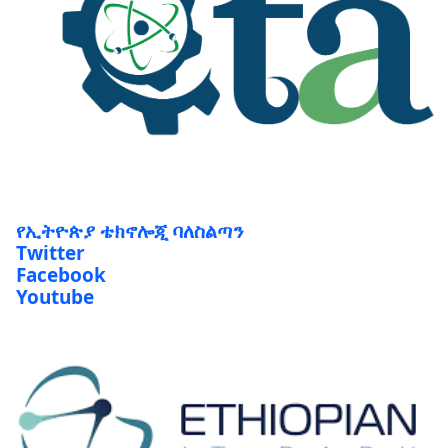
የኢትዮጵያ ቴክኖሎጂ ባለስልጣን
Twitter
Facebook
Youtube