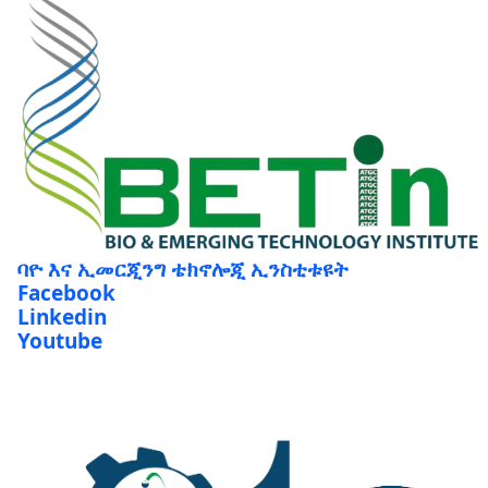
ባዮ እና ኢመርጂንግ ቴክኖሎጂ ኢንስቲቱዩት
Facebook
Linkedin
Youtube