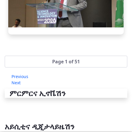
Page 1 of 51
Previous
Next
ምርምርና ኢኖቬሽን
አይሲቲና ዲጂታላይዜሽን