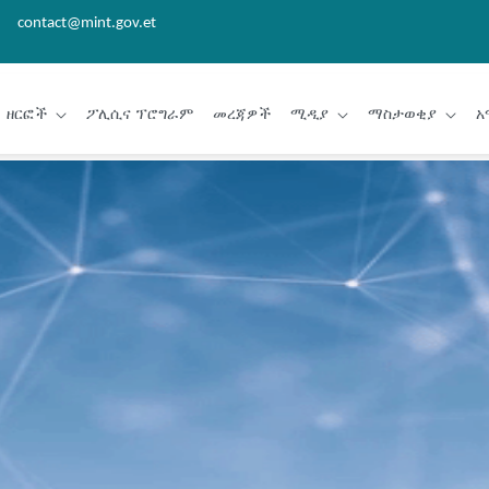
contact@mint.gov.et
ዘርፎች
ፖሊሲና ፕሮግራም
መረጃዎች
ሚዲያ
ማስታወቂያ
አ