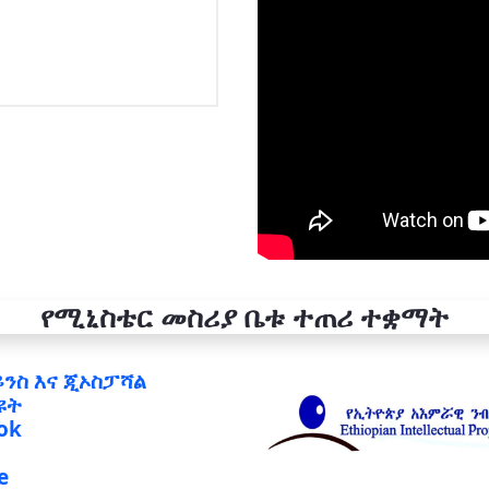
የሚኒስቴር መስሪያ ቤቱ ተጠሪ ተቋማት
ይንስ እና ጂኦስፓሻል
ዩት
ok
e