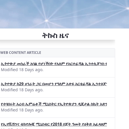
ትኩስ ዜና
WEB CONTENT ARTICLE
ኢትዮጵያ መስራች አባል የሆነችበት የአለም የአርተፊሻል ኢንተሊጀንስ የትብብር ድርጅት (Wo
Modified 18 Days ago.
ኢትዮጵያ ከ29 ሀገራት ጋር በመሆን የዓለም አቀፍ አርቴፊሻል ኢንተለጀንስ ትብብር 
Modified 18 Days ago.
የተባበሩት አረብ ኤምሬቶች ሚኒስትር የኢትዮጵያን ዲጂታል ስኬት አድንቀዋል —የኢት
Modified 18 Days ago.
የኢኖቬሽንና ቴክኖሎጂ ሚኒስቴር የ2018 በጀት ዓመት የዕቅድ አፈጻጸምና የቀጣይ አቅ