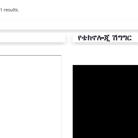
1 results.
የቴክኖሎጂ ሽግግር