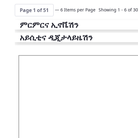
— 6 Items per Page
Showing 1 - 6 of 30
Page 1 of 51
ምርምርና ኢኖቬሽን
አይሲቲና ዲጂታላይዜሽን