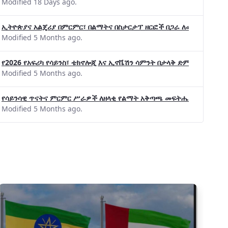
Modified 18 Days ago.
ኢትዮጵያና አልጄሪያ በምርምር፣ በልማትና በስታርታፕ ዘርፎች በጋራ ለመስራት መከሩ፡፡
Modified 5 Months ago.
የ2026 የአፍሪካ የሳይንስ፣ ቴክኖሎጂ እና ኢኖቬሽን ሳምንት በታላቅ ድምቀት ተጠናቀቀ
Modified 5 Months ago.
የሳይንሳዊ ጥናትና ምርምር ሥራዎች ለዘላቂ የልማት አቅጣጫ መፍትሔ ጠቋሚ መሆና
Modified 5 Months ago.