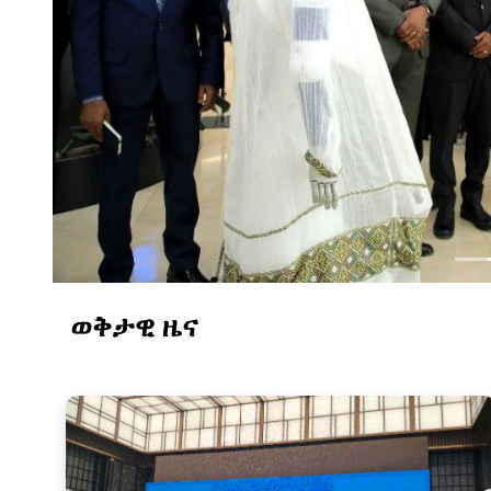
ወቅታዊ ዜና