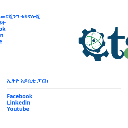
ኢመርጂንግ ቴክኖሎጂ
ዩት
ok
in
e
ኢትዮ አይሲቲ ፓርክ
Facebook
Linkedin
Youtube