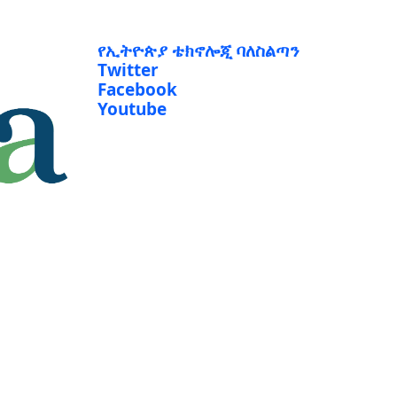
የኢትዮጵያ ቴክኖሎጂ ባለስልጣን
Twitter
Facebook
Youtube