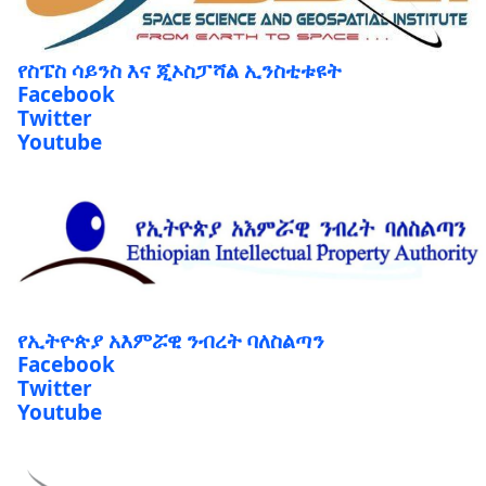
የስፔስ ሳይንስ እና ጂኦስፓሻል ኢንስቲቱዩት
Facebook
Twitter
Youtube
የኢትዮጵያ አእምሯዊ ንብረት ባለስልጣን
Facebook
Twitter
Youtube