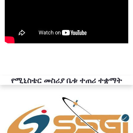
የሚኒስቴር መስሪያ ቤቱ ተጠሪ ተቋማት