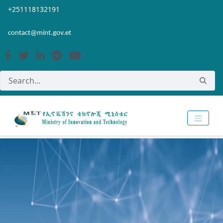
Skip to Main Content
Open Accessibility Menu
+251118132191
contact@mint.gov.et