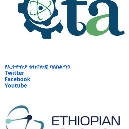
የኢትዮጵያ ቴክኖሎጂ ባለስልጣን
Twitter
Facebook
Youtube