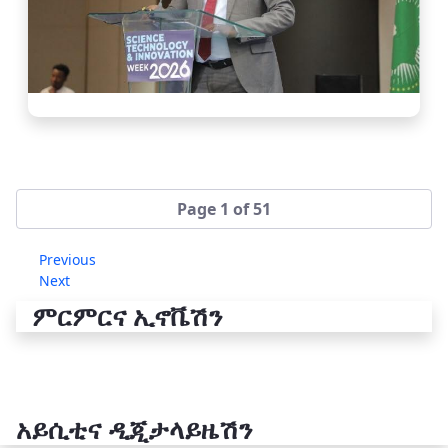
Page 1 of 51
Previous
Next
ምርምርና ኢኖቬሽን
አይሲቲና ዲጂታላይዜሽን