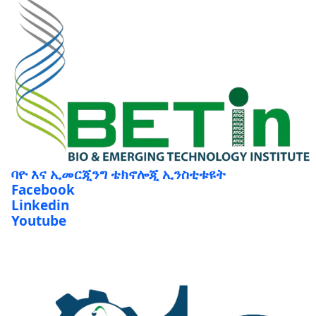
ባዮ እና ኢመርጂንግ ቴክኖሎጂ ኢንስቲቱዩት
Facebook
Linkedin
Youtube