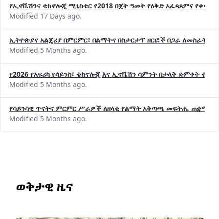
የኢኖቬሽንና ቴክኖሎጂ ሚኒስቴር የ2018 በጀት ዓመት የዕቅድ አፈጻጸምና የቀጣይ 
Modified 17 Days ago.
ኢትዮጵያና አልጄሪያ በምርምር፣ በልማትና በስታርታፕ ዘርፎች በጋራ ለመስራት መከሩ
Modified 5 Months ago.
የ2026 የአፍሪካ የሳይንስ፣ ቴክኖሎጂ እና ኢኖቬሽን ሳምንት በታላቅ ድምቀት ተጠና
Modified 5 Months ago.
የሳይንሳዊ ጥናትና ምርምር ሥራዎች ለዘላቂ የልማት አቅጣጫ መፍትሔ ጠቋሚ መ
Modified 5 Months ago.
ወቅታዊ ዜና