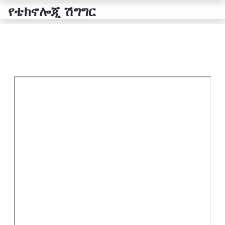
የቴክኖሎጂ ሽግግር