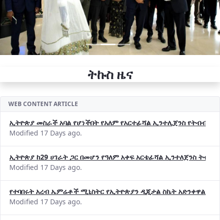
ትኩስ ዜና
WEB CONTENT ARTICLE
ኢትዮጵያ መስራች አባል የሆነችበት የአለም የአርተፊሻል ኢንተሊጀንስ የትብብር ድርጅት (
Modified 17 Days ago.
ኢትዮጵያ ከ29 ሀገራት ጋር በመሆን የዓለም አቀፍ አርቴፊሻል ኢንተለጀንስ ትብብ
Modified 17 Days ago.
የተባበሩት አረብ ኤምሬቶች ሚኒስትር የኢትዮጵያን ዲጂታል ስኬት አድንቀዋል —የ
Modified 17 Days ago.