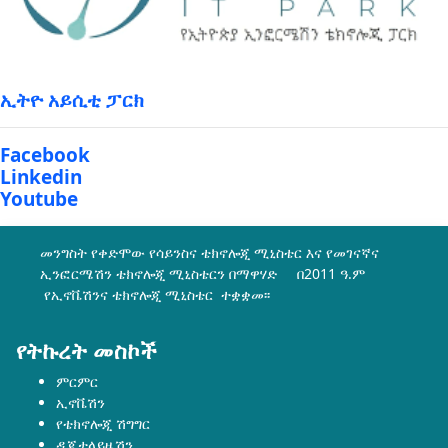
ኢትዮ አይሲቲ ፓርክ
Facebook
Linkedin
Youtube
መንግስት የቀድሞው የሳይንስና ቴክኖሎጂ ሚኒስቴር እና የመገናኛና
ኢንፎርሜሽን ቴክኖሎጂ ሚኒስቴርን በማዋሃድ በ2011 ዓ.ም
የኢኖቬሽንና ቴክኖሎጂ ሚኒስቴር ተቋቋመ፡፡
የትኩረት መስኮች
ምርምር
ኢኖቬሽን
የቴክኖሎጂ ሽግግር
ዲጂታላይዜሽን