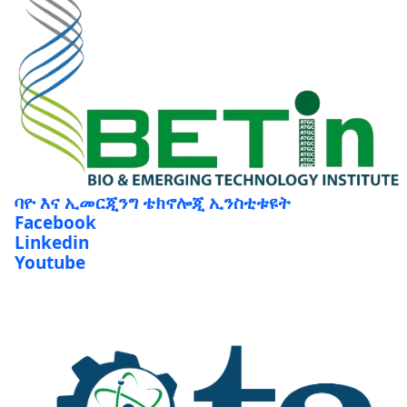
ባዮ እና ኢመርጂንግ ቴክኖሎጂ ኢንስቲቱዩት
Facebook
Linkedin
Youtube