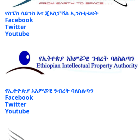
የስፔስ ሳይንስ እና ጂኦስፓሻል ኢንስቲቱዩት
Facebook
Twitter
Youtube
የኢትዮጵያ አእምሯዊ ንብረት ባለስልጣን
Facebook
Twitter
Youtube