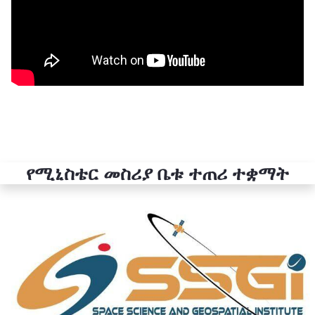
የሚኒስቴር መስሪያ ቤቱ ተጠሪ ተቋማት