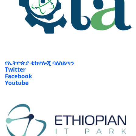
የኢትዮጵያ ቴክኖሎጂ ባለስልጣን
Twitter
Facebook
Youtube