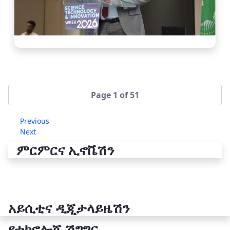
Page 1 of 51
Previous
Next
ምርምርና ኢኖቬሽን
አይሲቲና ዲጂታላይዜሽን
የቴክኖሎጂ ሽግግር