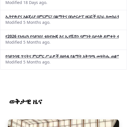
Modified 18 Days ago.
ኢትዮጵያና አልጄሪያ በምርምር፣ በልማትና በስታርታፕ ዘርፎች በጋራ ለመስራት መከሩ
Modified 5 Months ago.
የ2026 የአፍሪካ የሳይንስ፣ ቴክኖሎጂ እና ኢኖቬሽን ሳምንት በታላቅ ድምቀት ተጠና
Modified 5 Months ago.
የሳይንሳዊ ጥናትና ምርምር ሥራዎች ለዘላቂ የልማት አቅጣጫ መፍትሔ ጠቋሚ መ
Modified 5 Months ago.
ወቅታዊ ዜና