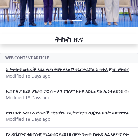
ትኩስ ዜና
WEB CONTENT ARTICLE
ኢትዮጵያ መስራች አባል የሆነችበት የአለም የአርተፊሻል ኢንተሊጀንስ የትብብር ድርጅት (
Modified 18 Days ago.
ኢትዮጵያ ከ29 ሀገራት ጋር በመሆን የዓለም አቀፍ አርቴፊሻል ኢንተለጀንስ ትብብ
Modified 18 Days ago.
የተባበሩት አረብ ኤምሬቶች ሚኒስትር የኢትዮጵያን ዲጂታል ስኬት አድንቀዋል —የ
Modified 18 Days ago.
የኢኖቬሽንና ቴክኖሎጂ ሚኒስቴር የ2018 በጀት ዓመት የዕቅድ አፈጻጸምና የቀጣይ 