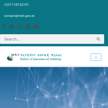
Skip to Main Content
Open Accessibility Menu
+251118132191
contact@mint.gov.et