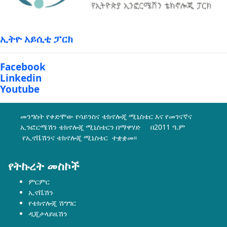
ኢትዮ አይሲቲ ፓርክ
Facebook
Linkedin
Youtube
መንግስት የቀድሞው የሳይንስና ቴክኖሎጂ ሚኒስቴር እና የመገናኛና
ኢንፎርሜሽን ቴክኖሎጂ ሚኒስቴርን በማዋሃድ በ2011 ዓ.ም
የኢኖቬሽንና ቴክኖሎጂ ሚኒስቴር ተቋቋመ፡፡
የትኩረት መስኮች
ምርምር
ኢኖቬሽን
የቴክኖሎጂ ሽግግር
ዲጂታላይዜሽን