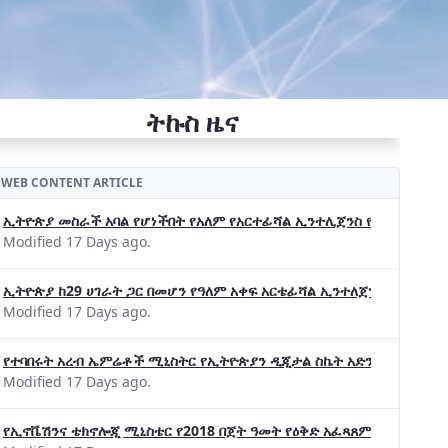
ትኩስ ዜና
WEB CONTENT ARTICLE
ኢትዮጵያ መስራች አባል የሆነችበት የአለም የአርተፊሻል ኢንተሊጀንስ የትብብር ድርጅት (Wo
Modified 17 Days ago.
ኢትዮጵያ ከ29 ሀገራት ጋር በመሆን የዓለም አቀፍ አርቴፊሻል ኢንተለጀንስ ትብብር 
Modified 17 Days ago.
የተባበሩት አረብ ኤምሬቶች ሚኒስትር የኢትዮጵያን ዲጂታል ስኬት አድንቀዋል —የኢት
Modified 17 Days ago.
የኢኖቬሽንና ቴክኖሎጂ ሚኒስቴር የ2018 በጀት ዓመት የዕቅድ አፈጻጸምና የቀጣይ አቅ