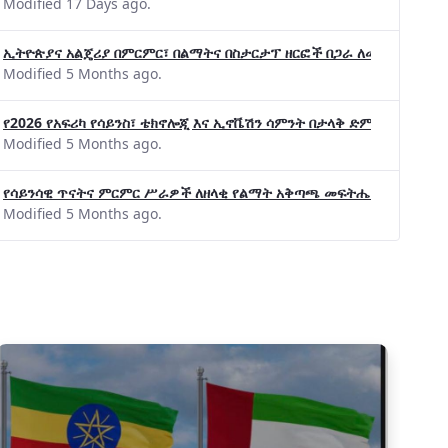
Modified 17 Days ago.
ኢትዮጵያና አልጄሪያ በምርምር፣ በልማትና በስታርታፕ ዘርፎች በጋራ ለመስራት መከሩ፡፡
Modified 5 Months ago.
የ2026 የአፍሪካ የሳይንስ፣ ቴክኖሎጂ እና ኢኖቬሽን ሳምንት በታላቅ ድምቀት ተጠናቀቀ
Modified 5 Months ago.
የሳይንሳዊ ጥናትና ምርምር ሥራዎች ለዘላቂ የልማት አቅጣጫ መፍትሔ ጠቋሚ መሆና
Modified 5 Months ago.