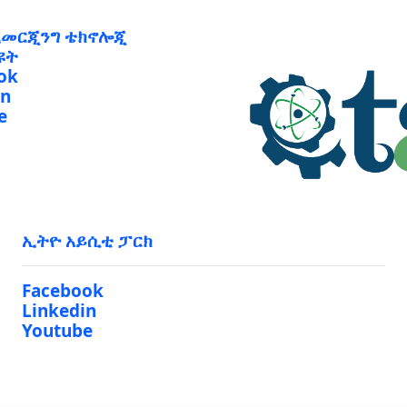
ኢመርጂንግ ቴክኖሎጂ
ዩት
ok
in
e
ኢትዮ አይሲቲ ፓርክ
Facebook
Linkedin
Youtube