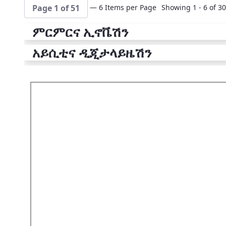
— 6 Items per Page
Showing 1 - 6 of 30
Page 1 of 51
ምርምርና ኢኖቬሽን
አይሲቲና ዲጂታላይዜሽን