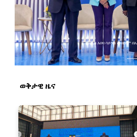
የልማት አጋሮች በአባልነት የየ
የኢንፎርሜሽን ቴክኖሎ
ወቅታዊ ዜና