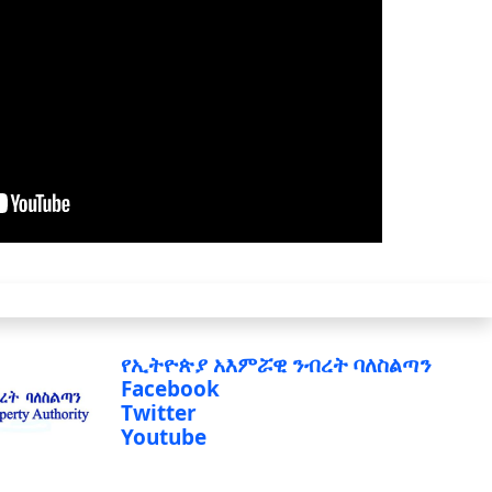
የኢትዮጵያ አእምሯዊ ንብረት ባለስልጣን
Facebook
Twitter
Youtube