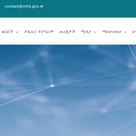
contact@mint.gov.et
ዘርፎች
ፖሊሲና ፕሮግራም
መረጃዎች
ሚዲያ
ማስታወቂያ
አ