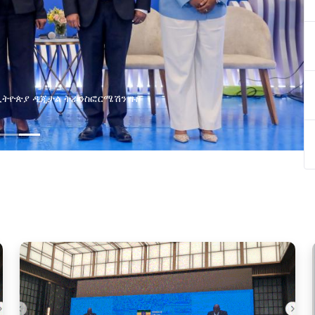
ያዘ የኢኖቬሽን፣የዲጅታል ኢኮኖሚ እና
ጂ የጋራ ግብረሃይል ተቋቋመ