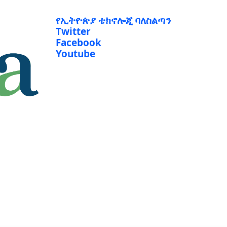
የኢትዮጵያ ቴክኖሎጂ ባለስልጣን
Twitter
Facebook
Youtube