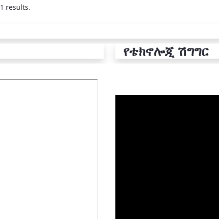
1 results.
የቴክኖሎጂ ሽግግር