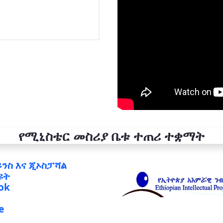
የሚኒስቴር መስሪያ ቤቱ ተጠሪ ተቋማት
ይንስ እና ጂኦስፓሻል
ዩት
ok
e