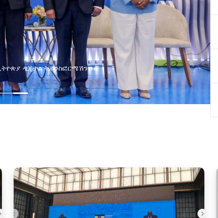
የልማት አጋ
የኢ