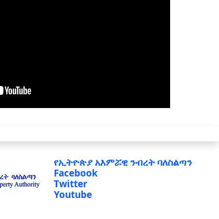
የኢትዮጵያ አእምሯዊ ንብረት ባለስልጣን
Facebook
Twitter
Youtube