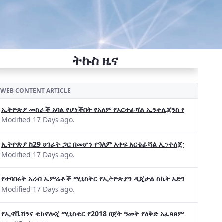
ትኩስ ዜና
WEB CONTENT ARTICLE
ኢትዮጵያ መስራች አባል የሆነችበት የአለም የአርተፊሻል ኢንተሊጀንስ የትብብር ድርጅት (Wo
Modified 17 Days ago.
ኢትዮጵያ ከ29 ሀገራት ጋር በመሆን የዓለም አቀፍ አርቴፊሻል ኢንተለጀንስ ትብብር 
Modified 17 Days ago.
የተባበሩት አረብ ኤምሬቶች ሚኒስትር የኢትዮጵያን ዲጂታል ስኬት አድንቀዋል —የኢት
Modified 17 Days ago.
የኢኖቬሽንና ቴክኖሎጂ ሚኒስቴር የ2018 በጀት ዓመት የዕቅድ አፈጻጸምና የቀጣይ አቅ