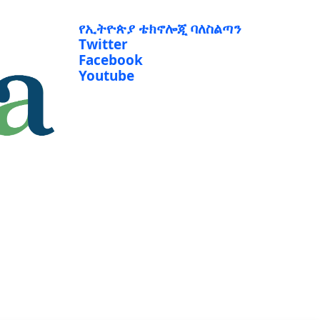
የኢትዮጵያ ቴክኖሎጂ ባለስልጣን
Twitter
Facebook
Youtube