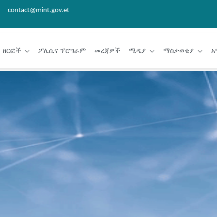
contact@mint.gov.et
ዘርፎች
ፖሊሲና ፕሮግራም
መረጃዎች
ሚዲያ
ማስታወቂያ
አ