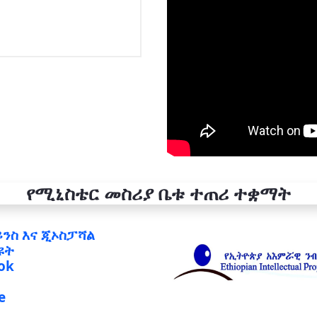
የሚኒስቴር መስሪያ ቤቱ ተጠሪ ተቋማት
ይንስ እና ጂኦስፓሻል
ዩት
ok
e