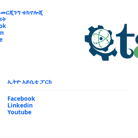
ኢመርጂንግ ቴክኖሎጂ
ዩት
ok
in
e
ኢትዮ አይሲቲ ፓርክ
Facebook
Linkedin
Youtube