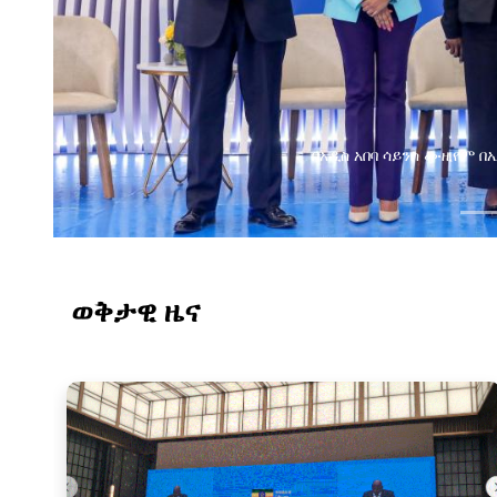
በአዲስ አበባ ሳይንስ ሙዚየም በኢትዮጵያ ዲጂታል ትራንስፎርሜሽን ጉዞ
ወቅታዊ ዜና