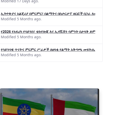
Modified 17 Days ago.
ኢትዮጵያና አልጄሪያ በምርምር፣ በልማትና በስታርታፕ ዘርፎች በጋራ ለመስራት መከሩ፡፡
Modified 5 Months ago.
ሮች በአባልነት የየያዘ የኢኖቬሽን፣የዲጅታል ኢኮኖሚ እና
የ2026 የአፍሪካ የሳይንስ፣ ቴክኖሎጂ እና ኢኖቬሽን ሳምንት በታላቅ ድምቀት ተጠናቀቀ
ንፎርሜሽን ቴክኖሎጂ የጋራ ግብረሃይል ተቋቋመ
Modified 5 Months ago.
የሳይንሳዊ ጥናትና ምርምር ሥራዎች ለዘላቂ የልማት አቅጣጫ መፍትሔ ጠቋሚ መሆና
Modified 5 Months ago.