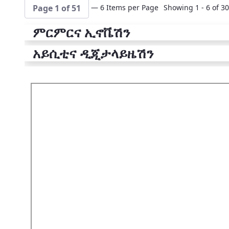
— 6 Items per Page
Showing 1 - 6 of 30
Page 1 of 51
ምርምርና ኢኖቬሽን
አይሲቲና ዲጂታላይዜሽን