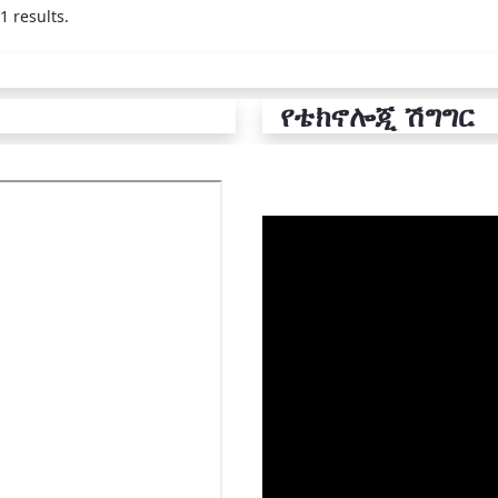
1 results.
የቴክኖሎጂ ሽግግር