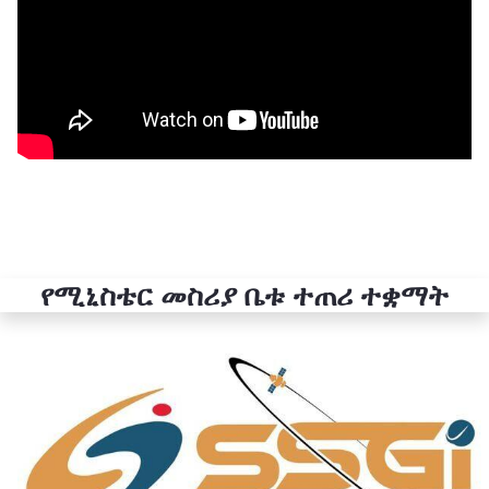
የሚኒስቴር መስሪያ ቤቱ ተጠሪ ተቋማት