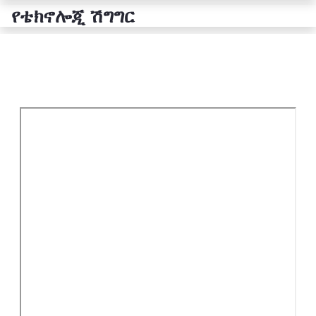
የቴክኖሎጂ ሽግግር