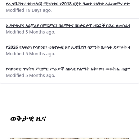
የኢኖቬሽንና ቴክኖሎጂ ሚኒስቴር የ2018 በጀት ዓመት የዕቅድ አፈጻጸምና የቀጣይ 
Modified 19 Days ago.
ኢትዮጵያና አልጄሪያ በምርምር፣ በልማትና በስታርታፕ ዘርፎች በጋራ ለመስራት መከሩ
Modified 5 Months ago.
የ2026 የአፍሪካ የሳይንስ፣ ቴክኖሎጂ እና ኢኖቬሽን ሳምንት በታላቅ ድምቀት ተጠና
Modified 5 Months ago.
የሳይንሳዊ ጥናትና ምርምር ሥራዎች ለዘላቂ የልማት አቅጣጫ መፍትሔ ጠቋሚ መ
Modified 5 Months ago.
ወቅታዊ ዜና