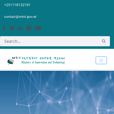
Skip to Main Content
Open Accessibility Menu
+251118132191
contact@mint.gov.et