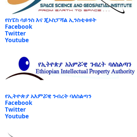
የስፔስ ሳይንስ እና ጂኦስፓሻል ኢንስቲቱዩት
Facebook
Twitter
Youtube
የኢትዮጵያ አእምሯዊ ንብረት ባለስልጣን
Facebook
Twitter
Youtube