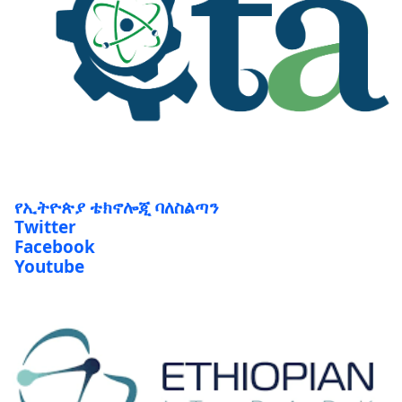
የኢትዮጵያ ቴክኖሎጂ ባለስልጣን
Twitter
Facebook
Youtube