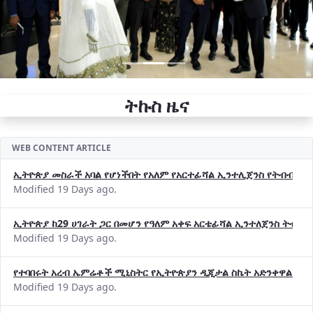
ትኩስ ዜና
WEB CONTENT ARTICLE
ኢትዮጵያ መስራች አባል የሆነችበት የአለም የአርተፊሻል ኢንተሊጀንስ የትብብር ድርጅት (
Modified 19 Days ago.
ኢትዮጵያ ከ29 ሀገራት ጋር በመሆን የዓለም አቀፍ አርቴፊሻል ኢንተለጀንስ ትብብ
Modified 19 Days ago.
የተባበሩት አረብ ኤምሬቶች ሚኒስትር የኢትዮጵያን ዲጂታል ስኬት አድንቀዋል —የ
Modified 19 Days ago.