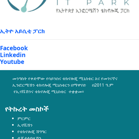
ኢትዮ አይሲቲ ፓርክ
Facebook
Linkedin
Youtube
መንግስት የቀድሞው የሳይንስና ቴክኖሎጂ ሚኒስቴር እና የመገናኛና
ኢንፎርሜሽን ቴክኖሎጂ ሚኒስቴርን በማዋሃድ በ2011 ዓ.ም
የኢኖቬሽንና ቴክኖሎጂ ሚኒስቴር ተቋቋመ፡፡
የትኩረት መስኮች
ምርምር
ኢኖቬሽን
የቴክኖሎጂ ሽግግር
ዲጂታላይዜሽን