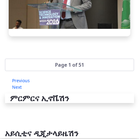
Page 1 of 51
Previous
Next
ምርምርና ኢኖቬሽን
አይሲቲና ዲጂታላይዜሽን