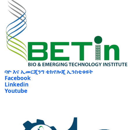
ባዮ እና ኢመርጂንግ ቴክኖሎጂ ኢንስቲቱዩት
Facebook
Linkedin
Youtube