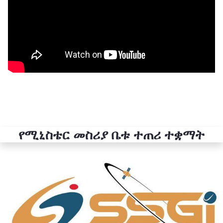
የሚኒስቴር መስሪያ ቤቱ ተጠሪ ተቋማት