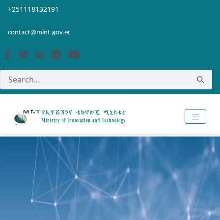
Skip to Main Content
Open Accessibility Menu
+251118132191
contact@mint.gov.et