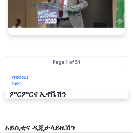
Page 1 of 51
Previous
Next
ምርምርና ኢኖቬሽን
አይሲቲና ዲጂታላይዜሽን
የቴክኖሎጂ ሽግግር