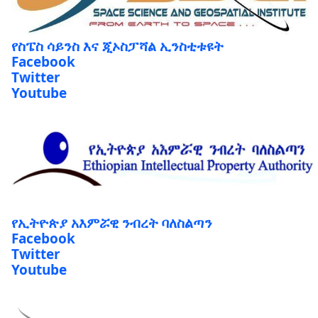
የስፔስ ሳይንስ እና ጂኦስፓሻል ኢንስቲቱዩት
Facebook
Twitter
Youtube
የኢትዮጵያ አእምሯዊ ንብረት ባለስልጣን
Facebook
Twitter
Youtube