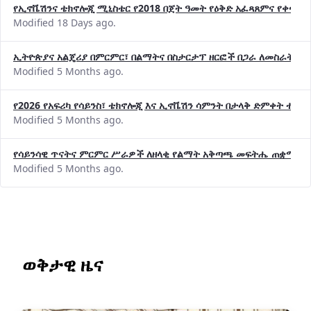
Modified 18 Days ago.
ኢትዮጵያና አልጄሪያ በምርምር፣ በልማትና በስታርታፕ ዘርፎች በጋራ ለመስራት መከሩ
Modified 5 Months ago.
የ2026 የአፍሪካ የሳይንስ፣ ቴክኖሎጂ እና ኢኖቬሽን ሳምንት በታላቅ ድምቀት ተጠና
Modified 5 Months ago.
የሳይንሳዊ ጥናትና ምርምር ሥራዎች ለዘላቂ የልማት አቅጣጫ መፍትሔ ጠቋሚ መ
Modified 5 Months ago.
ወቅታዊ ዜና