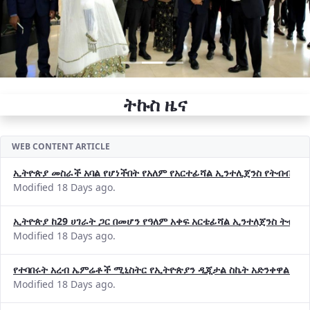
ትኩስ ዜና
WEB CONTENT ARTICLE
ኢትዮጵያ መስራች አባል የሆነችበት የአለም የአርተፊሻል ኢንተሊጀንስ የትብብር ድርጅት (
Modified 18 Days ago.
ኢትዮጵያ ከ29 ሀገራት ጋር በመሆን የዓለም አቀፍ አርቴፊሻል ኢንተለጀንስ ትብብ
Modified 18 Days ago.
የተባበሩት አረብ ኤምሬቶች ሚኒስትር የኢትዮጵያን ዲጂታል ስኬት አድንቀዋል —የ
Modified 18 Days ago.
የኢኖቬሽንና ቴክኖሎጂ ሚኒስቴር የ2018 በጀት ዓመት የዕቅድ አፈጻጸምና የቀጣይ 