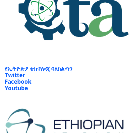
የኢትዮጵያ ቴክኖሎጂ ባለስልጣን
Twitter
Facebook
Youtube