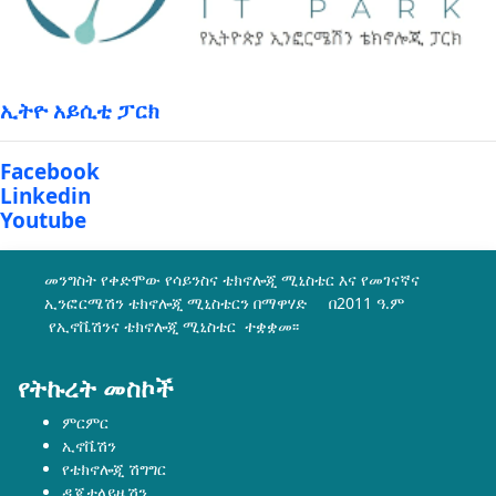
ኢትዮ አይሲቲ ፓርክ
Facebook
Linkedin
Youtube
መንግስት የቀድሞው የሳይንስና ቴክኖሎጂ ሚኒስቴር እና የመገናኛና
ኢንፎርሜሽን ቴክኖሎጂ ሚኒስቴርን በማዋሃድ በ2011 ዓ.ም
የኢኖቬሽንና ቴክኖሎጂ ሚኒስቴር ተቋቋመ፡፡
የትኩረት መስኮች
ምርምር
ኢኖቬሽን
የቴክኖሎጂ ሽግግር
ዲጂታላይዜሽን