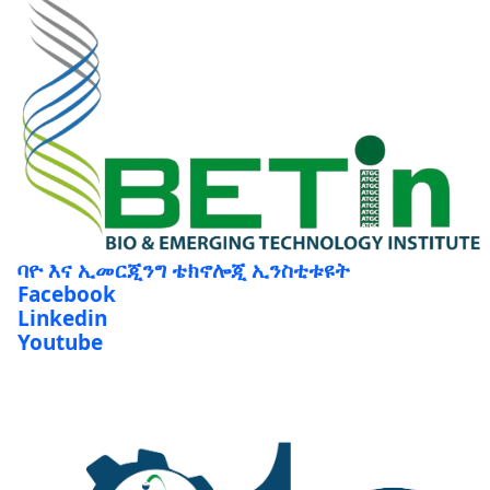
ባዮ እና ኢመርጂንግ ቴክኖሎጂ ኢንስቲቱዩት
Facebook
Linkedin
Youtube