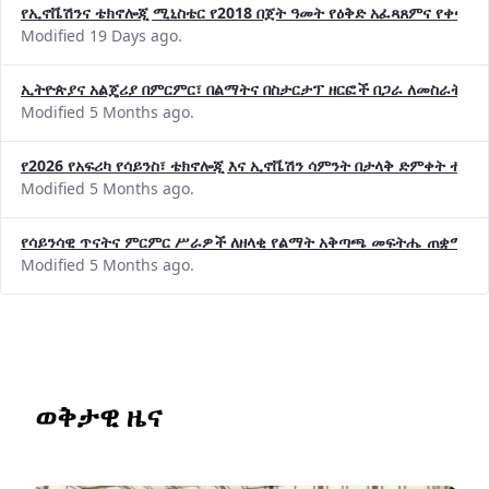
የኢኖቬሽንና ቴክኖሎጂ ሚኒስቴር የ2018 በጀት ዓመት የዕቅድ አፈጻጸምና የቀጣይ 
Modified 19 Days ago.
ኢትዮጵያና አልጄሪያ በምርምር፣ በልማትና በስታርታፕ ዘርፎች በጋራ ለመስራት መከሩ
Modified 5 Months ago.
የ2026 የአፍሪካ የሳይንስ፣ ቴክኖሎጂ እና ኢኖቬሽን ሳምንት በታላቅ ድምቀት ተጠና
Modified 5 Months ago.
የሳይንሳዊ ጥናትና ምርምር ሥራዎች ለዘላቂ የልማት አቅጣጫ መፍትሔ ጠቋሚ መ
Modified 5 Months ago.
ወቅታዊ ዜና