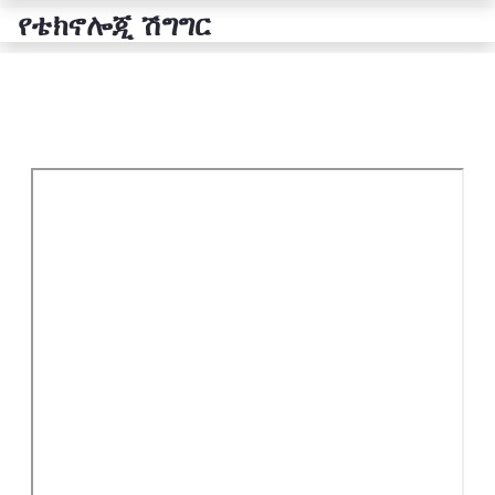
የቴክኖሎጂ ሽግግር