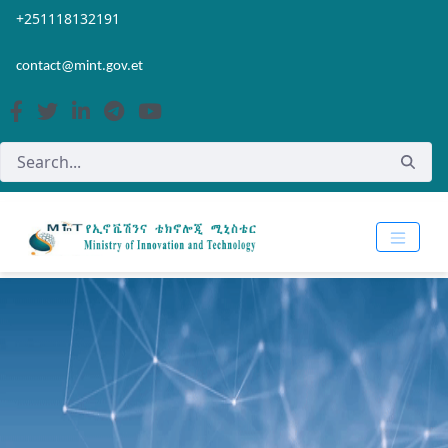
Skip to Main Content
Open Accessibility Menu
+251118132191
contact@mint.gov.et