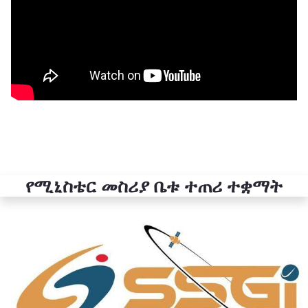
የሚኒስቴር መስሪያ ቤቱ ተጠሪ ተቋማት