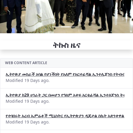
ትኩስ ዜና
WEB CONTENT ARTICLE
ኢትዮጵያ መስራች አባል የሆነችበት የአለም የአርተፊሻል ኢንተሊጀንስ የትብብር ድርጅት (
Modified 19 Days ago.
ኢትዮጵያ ከ29 ሀገራት ጋር በመሆን የዓለም አቀፍ አርቴፊሻል ኢንተለጀንስ ትብብ
Modified 19 Days ago.
የተባበሩት አረብ ኤምሬቶች ሚኒስትር የኢትዮጵያን ዲጂታል ስኬት አድንቀዋል —የ
Modified 19 Days ago.