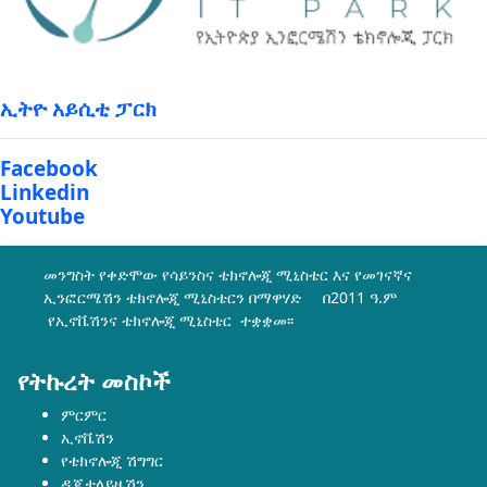
ኢትዮ አይሲቲ ፓርክ
Facebook
Linkedin
Youtube
መንግስት የቀድሞው የሳይንስና ቴክኖሎጂ ሚኒስቴር እና የመገናኛና
ኢንፎርሜሽን ቴክኖሎጂ ሚኒስቴርን በማዋሃድ በ2011 ዓ.ም
የኢኖቬሽንና ቴክኖሎጂ ሚኒስቴር ተቋቋመ፡፡
የትኩረት መስኮች
ምርምር
ኢኖቬሽን
የቴክኖሎጂ ሽግግር
ዲጂታላይዜሽን