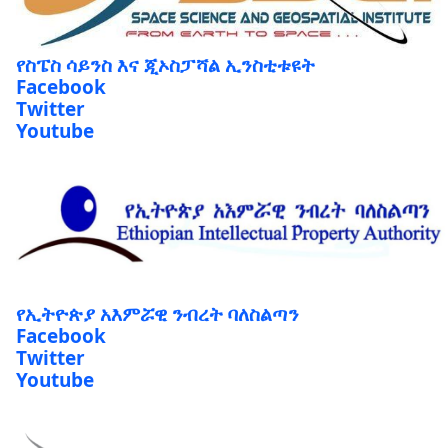
የስፔስ ሳይንስ እና ጂኦስፓሻል ኢንስቲቱዩት
Facebook
Twitter
Youtube
የኢትዮጵያ አእምሯዊ ንብረት ባለስልጣን
Facebook
Twitter
Youtube