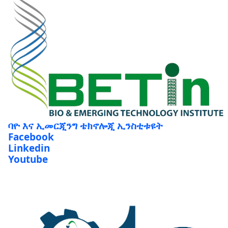
ባዮ እና ኢመርጂንግ ቴክኖሎጂ ኢንስቲቱዩት
Facebook
Linkedin
Youtube