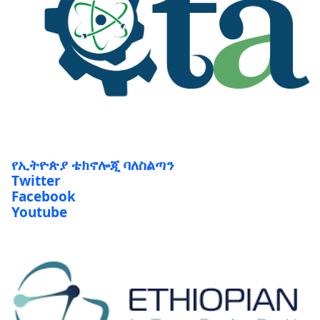
የኢትዮጵያ ቴክኖሎጂ ባለስልጣን
Twitter
Facebook
Youtube