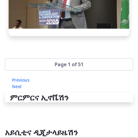
Page 1 of 51
Previous
Next
ምርምርና ኢኖቬሽን
አይሲቲና ዲጂታላይዜሽን