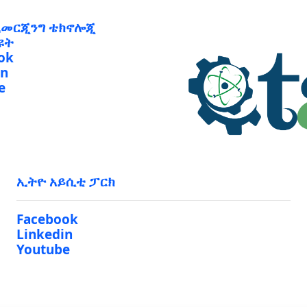
ኢመርጂንግ ቴክኖሎጂ
ዩት
ok
in
e
ኢትዮ አይሲቲ ፓርክ
Facebook
Linkedin
Youtube