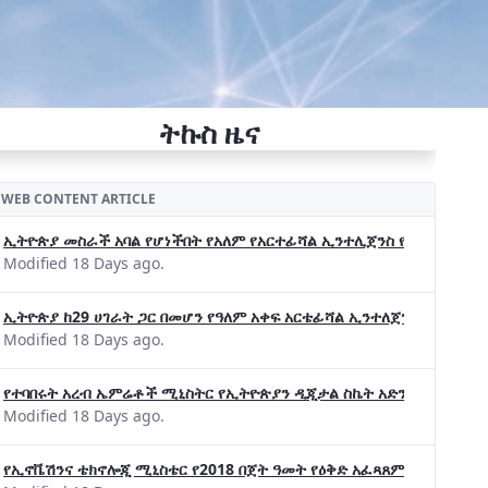
ትኩስ ዜና
WEB CONTENT ARTICLE
ኢትዮጵያ መስራች አባል የሆነችበት የአለም የአርተፊሻል ኢንተሊጀንስ የትብብር ድርጅት (Wo
Modified 18 Days ago.
ኢትዮጵያ ከ29 ሀገራት ጋር በመሆን የዓለም አቀፍ አርቴፊሻል ኢንተለጀንስ ትብብር 
Modified 18 Days ago.
የተባበሩት አረብ ኤምሬቶች ሚኒስትር የኢትዮጵያን ዲጂታል ስኬት አድንቀዋል —የኢት
Modified 18 Days ago.
የኢኖቬሽንና ቴክኖሎጂ ሚኒስቴር የ2018 በጀት ዓመት የዕቅድ አፈጻጸምና የቀጣይ አቅ