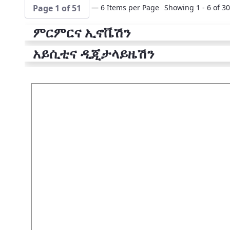
— 6 Items per Page
Showing 1 - 6 of 30
Page 1 of 51
ምርምርና ኢኖቬሽን
አይሲቲና ዲጂታላይዜሽን