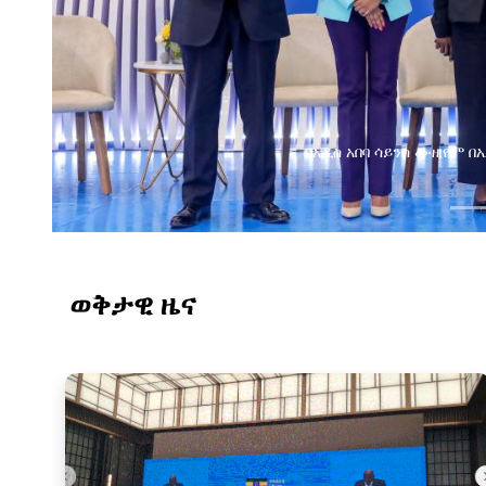
የልማት አ
የ
ወቅታዊ ዜና