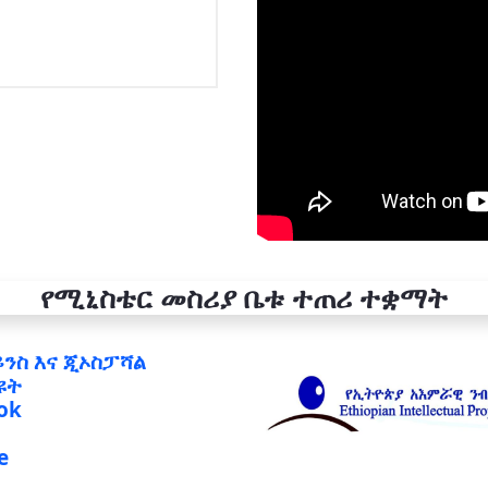
የሚኒስቴር መስሪያ ቤቱ ተጠሪ ተቋማት
ይንስ እና ጂኦስፓሻል
ዩት
ok
e