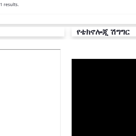
1 results.
የቴክኖሎጂ ሽግግር