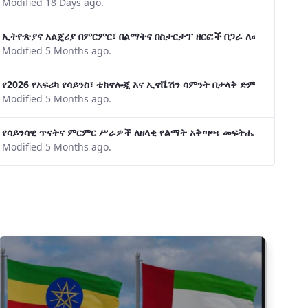
Modified 18 Days ago.
ኢትዮጵያና አልጄሪያ በምርምር፣ በልማትና በስታርታፕ ዘርፎች በጋራ ለመስራት መከሩ፡፡
Modified 5 Months ago.
የ2026 የአፍሪካ የሳይንስ፣ ቴክኖሎጂ እና ኢኖቬሽን ሳምንት በታላቅ ድምቀት ተጠናቀቀ
Modified 5 Months ago.
የሳይንሳዊ ጥናትና ምርምር ሥራዎች ለዘላቂ የልማት አቅጣጫ መፍትሔ ጠቋሚ መሆና
Modified 5 Months ago.