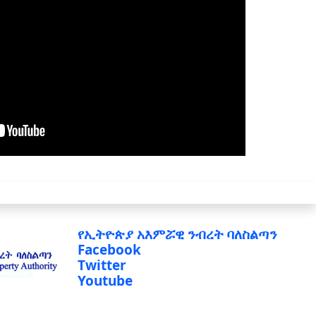
የኢትዮጵያ አእምሯዊ ንብረት ባለስልጣን
Facebook
Twitter
Youtube