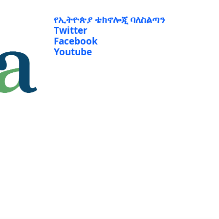
የኢትዮጵያ ቴክኖሎጂ ባለስልጣን
Twitter
Facebook
Youtube