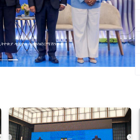
ጋሮች በአባልነት የየያዘ የኢኖቬሽን፣የዲጅታል ኢኮኖሚ እና
ኢንፎርሜሽን ቴክኖሎጂ የጋራ ግብረሃይል ተቋቋመ