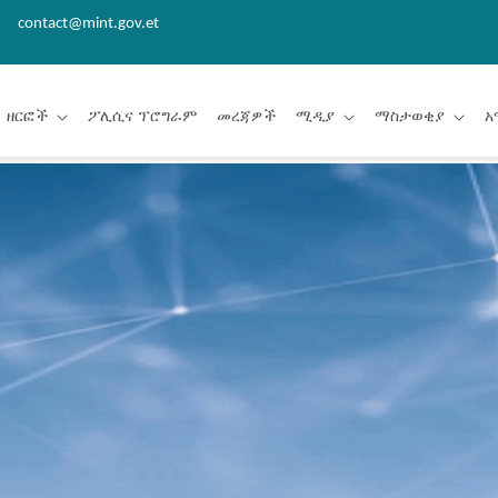
contact@mint.gov.et
ዘርፎች
ፖሊሲና ፕሮግራም
መረጃዎች
ሚዲያ
ማስታወቂያ
አ