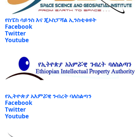
የስፔስ ሳይንስ እና ጂኦስፓሻል ኢንስቲቱዩት
Facebook
Twitter
Youtube
የኢትዮጵያ አእምሯዊ ንብረት ባለስልጣን
Facebook
Twitter
Youtube