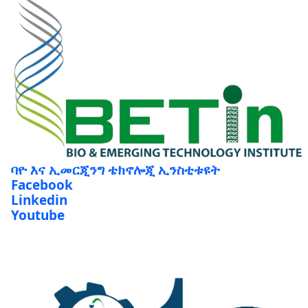
ባዮ እና ኢመርጂንግ ቴክኖሎጂ ኢንስቲቱዩት
Facebook
Linkedin
Youtube