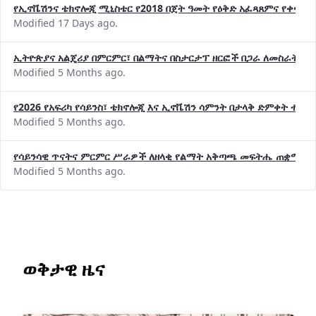
የኢኖቬሽንና ቴክኖሎጂ ሚኒስቴር የ2018 በጀት ዓመት የዕቅድ አፈጻጸምና የቀጣይ 
Modified 17 Days ago.
ኢትዮጵያና አልጄሪያ በምርምር፣ በልማትና በስታርታፕ ዘርፎች በጋራ ለመስራት መከሩ
Modified 5 Months ago.
የ2026 የአፍሪካ የሳይንስ፣ ቴክኖሎጂ እና ኢኖቬሽን ሳምንት በታላቅ ድምቀት ተጠና
Modified 5 Months ago.
የሳይንሳዊ ጥናትና ምርምር ሥራዎች ለዘላቂ የልማት አቅጣጫ መፍትሔ ጠቋሚ መ
Modified 5 Months ago.
ወቅታዊ ዜና