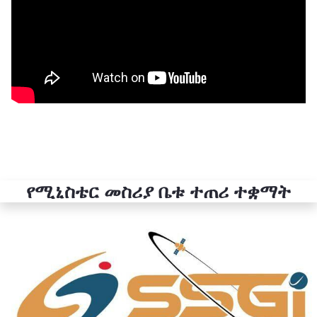
የሚኒስቴር መስሪያ ቤቱ ተጠሪ ተቋማት