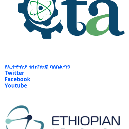
የኢትዮጵያ ቴክኖሎጂ ባለስልጣን
Twitter
Facebook
Youtube