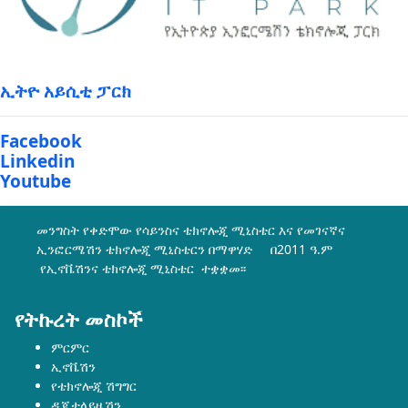
ኢትዮ አይሲቲ ፓርክ
Facebook
Linkedin
Youtube
መንግስት የቀድሞው የሳይንስና ቴክኖሎጂ ሚኒስቴር እና የመገናኛና
ኢንፎርሜሽን ቴክኖሎጂ ሚኒስቴርን በማዋሃድ በ2011 ዓ.ም
የኢኖቬሽንና ቴክኖሎጂ ሚኒስቴር ተቋቋመ፡፡
የትኩረት መስኮች
ምርምር
ኢኖቬሽን
የቴክኖሎጂ ሽግግር
ዲጂታላይዜሽን