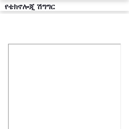
የቴክኖሎጂ ሽግግር