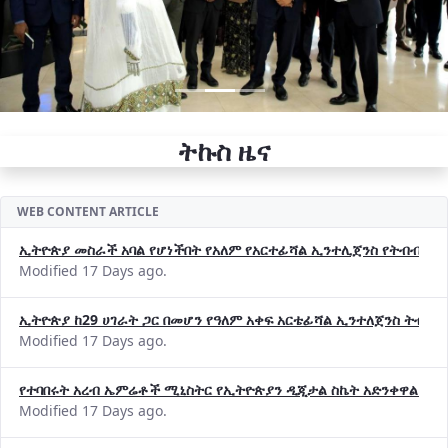
ትኩስ ዜና
WEB CONTENT ARTICLE
ኢትዮጵያ መስራች አባል የሆነችበት የአለም የአርተፊሻል ኢንተሊጀንስ የትብብር ድርጅት (
Modified 17 Days ago.
ኢትዮጵያ ከ29 ሀገራት ጋር በመሆን የዓለም አቀፍ አርቴፊሻል ኢንተለጀንስ ትብብ
Modified 17 Days ago.
የተባበሩት አረብ ኤምሬቶች ሚኒስትር የኢትዮጵያን ዲጂታል ስኬት አድንቀዋል —የ
Modified 17 Days ago.