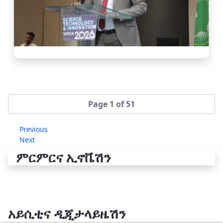
Page 1 of 51
Previous
Next
ምርምርና ኢኖቬሽን
አይሲቲና ዲጂታላይዜሽን