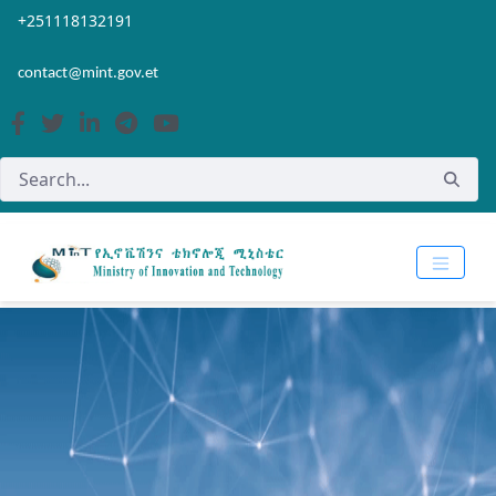
Skip to Main Content
Open Accessibility Menu
+251118132191
contact@mint.gov.et