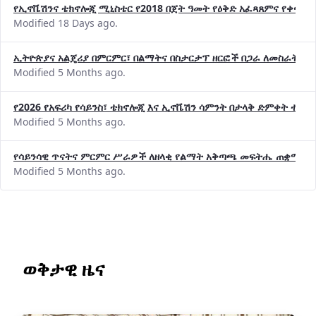
የኢኖቬሽንና ቴክኖሎጂ ሚኒስቴር የ2018 በጀት ዓመት የዕቅድ አፈጻጸምና የቀጣይ 
Modified 18 Days ago.
ኢትዮጵያና አልጄሪያ በምርምር፣ በልማትና በስታርታፕ ዘርፎች በጋራ ለመስራት መከሩ
Modified 5 Months ago.
የ2026 የአፍሪካ የሳይንስ፣ ቴክኖሎጂ እና ኢኖቬሽን ሳምንት በታላቅ ድምቀት ተጠና
Modified 5 Months ago.
የሳይንሳዊ ጥናትና ምርምር ሥራዎች ለዘላቂ የልማት አቅጣጫ መፍትሔ ጠቋሚ መ
Modified 5 Months ago.
ወቅታዊ ዜና