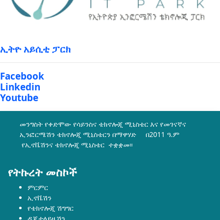
ኢትዮ አይሲቲ ፓርክ
Facebook
Linkedin
Youtube
መንግስት የቀድሞው የሳይንስና ቴክኖሎጂ ሚኒስቴር እና የመገናኛና
ኢንፎርሜሽን ቴክኖሎጂ ሚኒስቴርን በማዋሃድ በ2011 ዓ.ም
የኢኖቬሽንና ቴክኖሎጂ ሚኒስቴር ተቋቋመ፡፡
የትኩረት መስኮች
ምርምር
ኢኖቬሽን
የቴክኖሎጂ ሽግግር
ዲጂታላይዜሽን