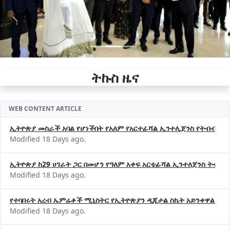
ትኩስ ዜና
WEB CONTENT ARTICLE
ኢትዮጵያ መስራች አባል የሆነችበት የአለም የአርተፊሻል ኢንተሊጀንስ የትብብር ድርጅት (
Modified 18 Days ago.
ኢትዮጵያ ከ29 ሀገራት ጋር በመሆን የዓለም አቀፍ አርቴፊሻል ኢንተለጀንስ ትብብ
Modified 18 Days ago.
የተባበሩት አረብ ኤምሬቶች ሚኒስትር የኢትዮጵያን ዲጂታል ስኬት አድንቀዋል —የ
Modified 18 Days ago.