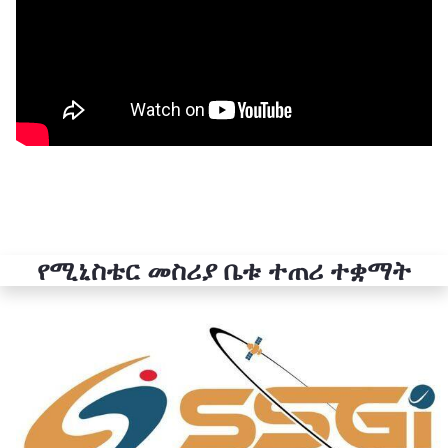
የሚኒስቴር መስሪያ ቤቱ ተጠሪ ተቋማት