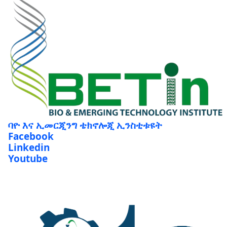
ባዮ እና ኢመርጂንግ ቴክኖሎጂ ኢንስቲቱዩት
Facebook
Linkedin
Youtube