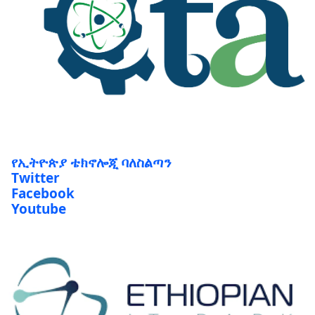
የኢትዮጵያ ቴክኖሎጂ ባለስልጣን
Twitter
Facebook
Youtube