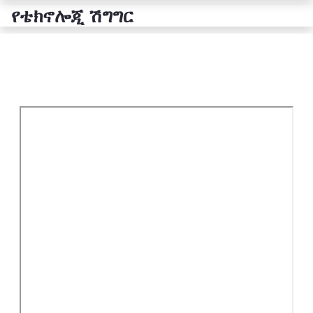
የቴክኖሎጂ ሽግግር