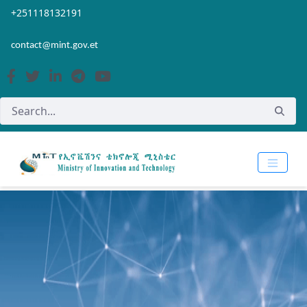
Skip to Main Content
Open Accessibility Menu
+251118132191
contact@mint.gov.et