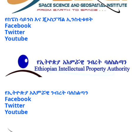
የስፔስ ሳይንስ እና ጂኦስፓሻል ኢንስቲቱዩት
Facebook
Twitter
Youtube
የኢትዮጵያ አእምሯዊ ንብረት ባለስልጣን
Facebook
Twitter
Youtube