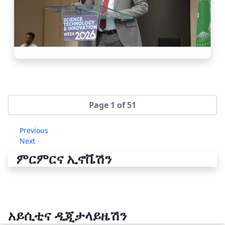
Page 1 of 51
Previous
Next
ምርምርና ኢኖቬሽን
አይሲቲና ዲጂታላይዜሽን