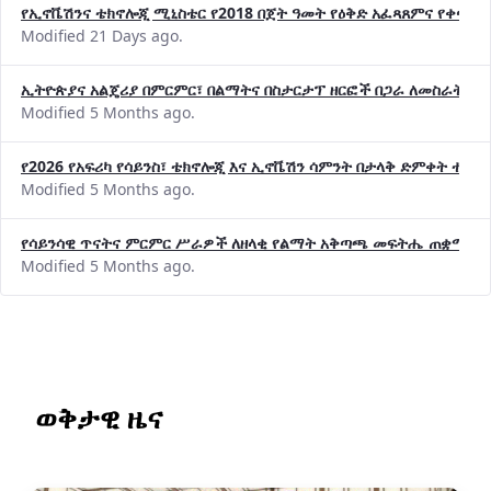
የኢኖቬሽንና ቴክኖሎጂ ሚኒስቴር የ2018 በጀት ዓመት የዕቅድ አፈጻጸምና የቀጣይ 
Modified 21 Days ago.
ኢትዮጵያና አልጄሪያ በምርምር፣ በልማትና በስታርታፕ ዘርፎች በጋራ ለመስራት መከሩ
Modified 5 Months ago.
የ2026 የአፍሪካ የሳይንስ፣ ቴክኖሎጂ እና ኢኖቬሽን ሳምንት በታላቅ ድምቀት ተጠና
Modified 5 Months ago.
የሳይንሳዊ ጥናትና ምርምር ሥራዎች ለዘላቂ የልማት አቅጣጫ መፍትሔ ጠቋሚ መ
Modified 5 Months ago.
ወቅታዊ ዜና