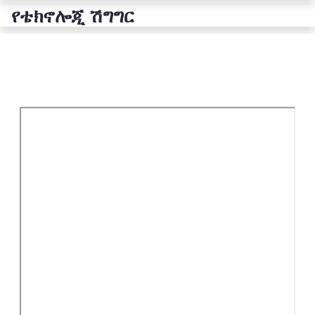
የቴክኖሎጂ ሽግግር