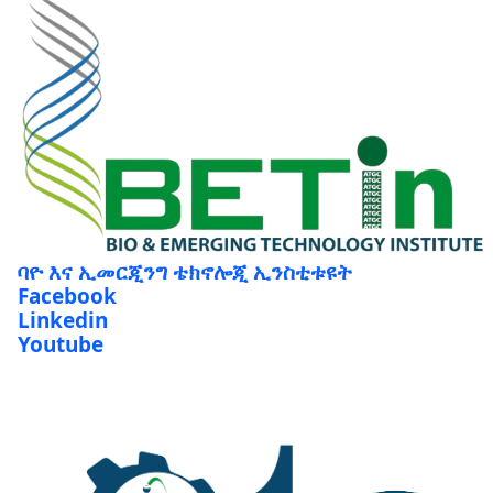
ባዮ እና ኢመርጂንግ ቴክኖሎጂ ኢንስቲቱዩት
Facebook
Linkedin
Youtube