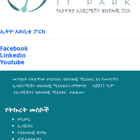
ኢትዮ አይሲቲ ፓርክ
Facebook
Linkedin
Youtube
መንግስት የቀድሞው የሳይንስና ቴክኖሎጂ ሚኒስቴር እና የመገናኛና
ኢንፎርሜሽን ቴክኖሎጂ ሚኒስቴርን በማዋሃድ በ2011 ዓ.ም
የኢኖቬሽንና ቴክኖሎጂ ሚኒስቴር ተቋቋመ፡፡
የትኩረት መስኮች
ምርምር
ኢኖቬሽን
የቴክኖሎጂ ሽግግር
ዲጂታላይዜሽን