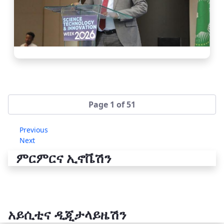
Page 1 of 51
Previous
Next
ምርምርና ኢኖቬሽን
አይሲቲና ዲጂታላይዜሽን