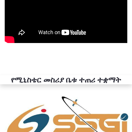
የሚኒስቴር መስሪያ ቤቱ ተጠሪ ተቋማት