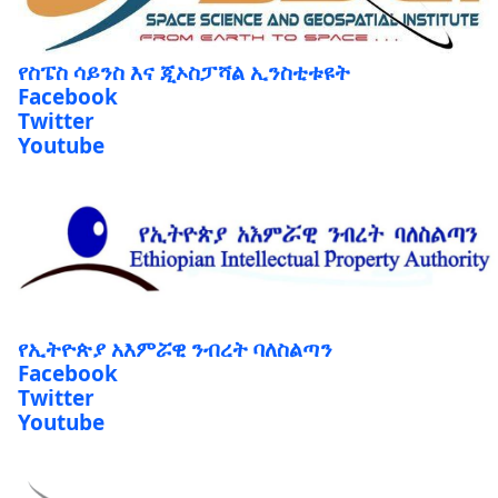
የስፔስ ሳይንስ እና ጂኦስፓሻል ኢንስቲቱዩት
Facebook
Twitter
Youtube
የኢትዮጵያ አእምሯዊ ንብረት ባለስልጣን
Facebook
Twitter
Youtube