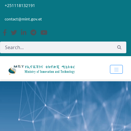
Skip to Main Content
Open Accessibility Menu
+251118132191
contact@mint.gov.et