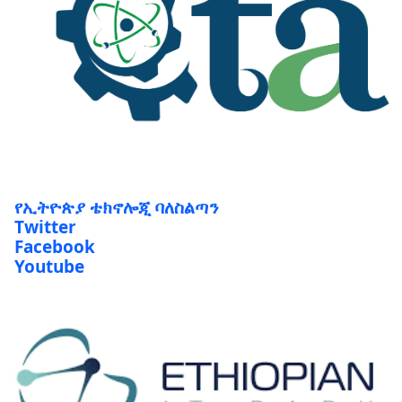
የኢትዮጵያ ቴክኖሎጂ ባለስልጣን
Twitter
Facebook
Youtube