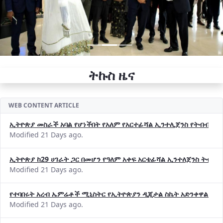
ትኩስ ዜና
WEB CONTENT ARTICLE
ኢትዮጵያ መስራች አባል የሆነችበት የአለም የአርተፊሻል ኢንተሊጀንስ የትብብር ድርጅት (
Modified 21 Days ago.
ኢትዮጵያ ከ29 ሀገራት ጋር በመሆን የዓለም አቀፍ አርቴፊሻል ኢንተለጀንስ ትብብ
Modified 21 Days ago.
የተባበሩት አረብ ኤምሬቶች ሚኒስትር የኢትዮጵያን ዲጂታል ስኬት አድንቀዋል —የ
Modified 21 Days ago.