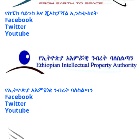
የስፔስ ሳይንስ እና ጂኦስፓሻል ኢንስቲቱዩት
Facebook
Twitter
Youtube
የኢትዮጵያ አእምሯዊ ንብረት ባለስልጣን
Facebook
Twitter
Youtube