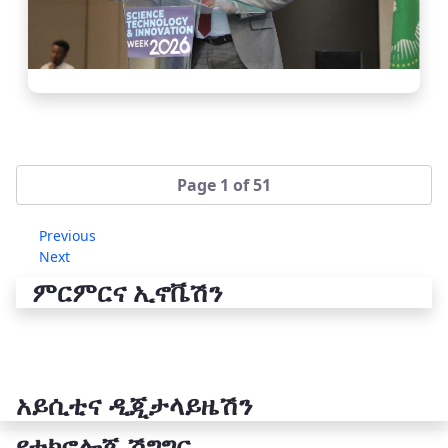
Page 1 of 51
Previous
Next
ምርምርና ኢኖቬሽን
አይሲቲና ዲጂታላይዜሽን
የቴክኖሎጂ ሽግግር