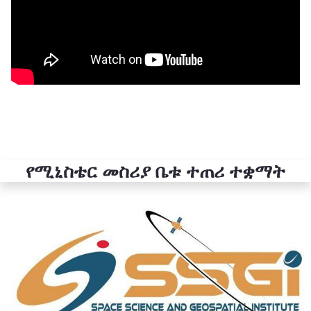
የሚኒስቴር መስሪያ ቤቱ ተጠሪ ተቋማት