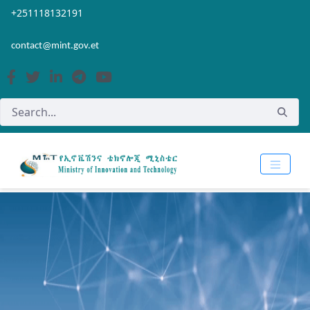
Skip to Main Content
Open Accessibility Menu
+251118132191
contact@mint.gov.et