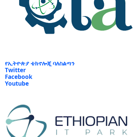
የኢትዮጵያ ቴክኖሎጂ ባለስልጣን
Twitter
Facebook
Youtube