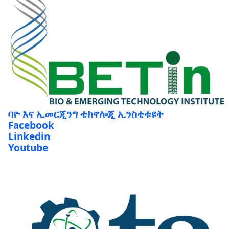
ባዮ እና ኢመርጂንግ ቴክኖሎጂ ኢንስቲቱዩት
Facebook
Linkedin
Youtube