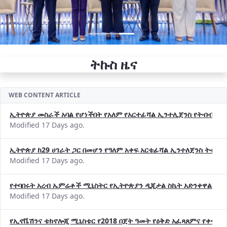
ትኩስ ዜና
WEB CONTENT ARTICLE
ኢትዮጵያ መስራች አባል የሆነችበት የአለም የአርተፊሻል ኢንተሊጀንስ የትብብር ድርጅት (
Modified 17 Days ago.
ኢትዮጵያ ከ29 ሀገራት ጋር በመሆን የዓለም አቀፍ አርቴፊሻል ኢንተለጀንስ ትብብ
Modified 17 Days ago.
የተባበሩት አረብ ኤምሬቶች ሚኒስትር የኢትዮጵያን ዲጂታል ስኬት አድንቀዋል —የ
Modified 17 Days ago.
የኢኖቬሽንና ቴክኖሎጂ ሚኒስቴር የ2018 በጀት ዓመት የዕቅድ አፈጻጸምና የቀጣይ 