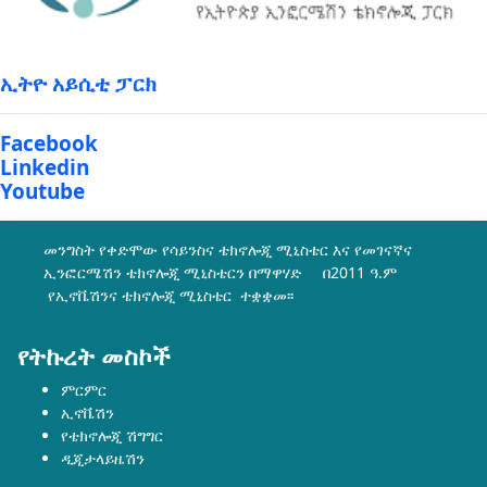
ኢትዮ አይሲቲ ፓርክ
Facebook
Linkedin
Youtube
መንግስት የቀድሞው የሳይንስና ቴክኖሎጂ ሚኒስቴር እና የመገናኛና
ኢንፎርሜሽን ቴክኖሎጂ ሚኒስቴርን በማዋሃድ በ2011 ዓ.ም
የኢኖቬሽንና ቴክኖሎጂ ሚኒስቴር ተቋቋመ፡፡
የትኩረት መስኮች
ምርምር
ኢኖቬሽን
የቴክኖሎጂ ሽግግር
ዲጂታላይዜሽን