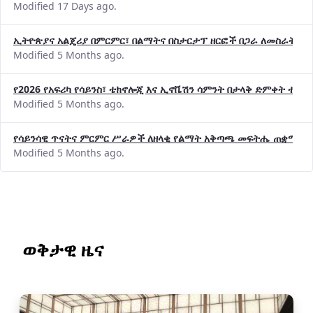
Modified 17 Days ago.
ኢትዮጵያና አልጄሪያ በምርምር፣ በልማትና በስታርታፕ ዘርፎች በጋራ ለመስራት መከሩ
Modified 5 Months ago.
የ2026 የአፍሪካ የሳይንስ፣ ቴክኖሎጂ እና ኢኖቬሽን ሳምንት በታላቅ ድምቀት ተጠና
Modified 5 Months ago.
የሳይንሳዊ ጥናትና ምርምር ሥራዎች ለዘላቂ የልማት አቅጣጫ መፍትሔ ጠቋሚ መ
Modified 5 Months ago.
ወቅታዊ ዜና