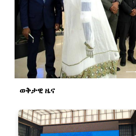
ወቅታዊ ዜና