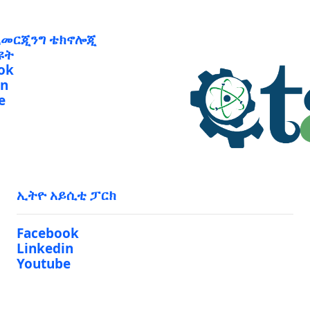
ኢመርጂንግ ቴክኖሎጂ
ዩት
ok
in
e
ኢትዮ አይሲቲ ፓርክ
Facebook
Linkedin
Youtube