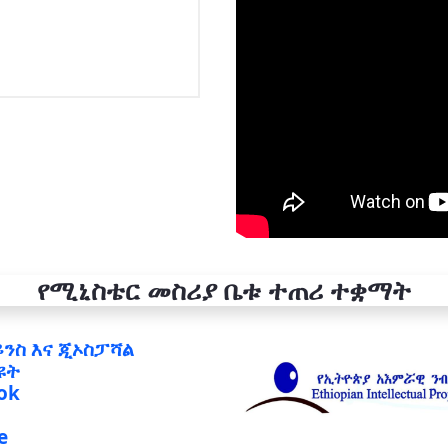
የሚኒስቴር መስሪያ ቤቱ ተጠሪ ተቋማት
ይንስ እና ጂኦስፓሻል
ዩት
ok
e