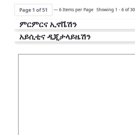
— 6 Items per Page
Showing 1 - 6 of 30
Page 1 of 51
ምርምርና ኢኖቬሽን
አይሲቲና ዲጂታላይዜሽን