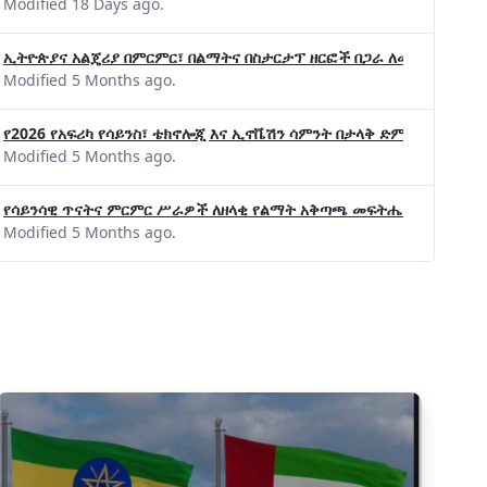
Modified 18 Days ago.
ኢትዮጵያና አልጄሪያ በምርምር፣ በልማትና በስታርታፕ ዘርፎች በጋራ ለመስራት መከሩ፡፡
Modified 5 Months ago.
የ2026 የአፍሪካ የሳይንስ፣ ቴክኖሎጂ እና ኢኖቬሽን ሳምንት በታላቅ ድምቀት ተጠናቀቀ
Modified 5 Months ago.
የሳይንሳዊ ጥናትና ምርምር ሥራዎች ለዘላቂ የልማት አቅጣጫ መፍትሔ ጠቋሚ መሆና
Modified 5 Months ago.