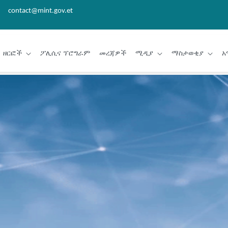
contact@mint.gov.et
ዘርፎች
ፖሊሲና ፕሮግራም
መረጃዎች
ሚዲያ
ማስታወቂያ
አ