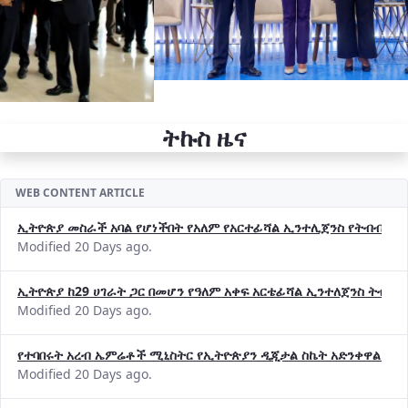
ትኩስ ዜና
WEB CONTENT ARTICLE
ኢትዮጵያ መስራች አባል የሆነችበት የአለም የአርተፊሻል ኢንተሊጀንስ የትብብር ድርጅት (
Modified 20 Days ago.
ኢትዮጵያ ከ29 ሀገራት ጋር በመሆን የዓለም አቀፍ አርቴፊሻል ኢንተለጀንስ ትብብ
Modified 20 Days ago.
የተባበሩት አረብ ኤምሬቶች ሚኒስትር የኢትዮጵያን ዲጂታል ስኬት አድንቀዋል —የ
Modified 20 Days ago.
የኢኖቬሽንና ቴክኖሎጂ ሚኒስቴር የ2018 በጀት ዓመት የዕቅድ አፈጻጸምና የቀጣይ 