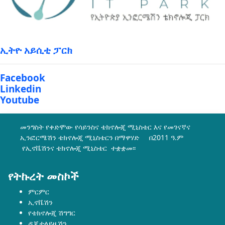
ኢትዮ አይሲቲ ፓርክ
Facebook
Linkedin
Youtube
መንግስት የቀድሞው የሳይንስና ቴክኖሎጂ ሚኒስቴር እና የመገናኛና
ኢንፎርሜሽን ቴክኖሎጂ ሚኒስቴርን በማዋሃድ በ2011 ዓ.ም
የኢኖቬሽንና ቴክኖሎጂ ሚኒስቴር ተቋቋመ፡፡
የትኩረት መስኮች
ምርምር
ኢኖቬሽን
የቴክኖሎጂ ሽግግር
ዲጂታላይዜሽን