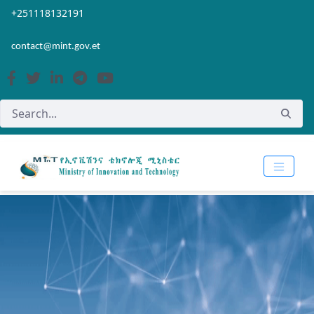
Skip to Main Content
Open Accessibility Menu
+251118132191
contact@mint.gov.et