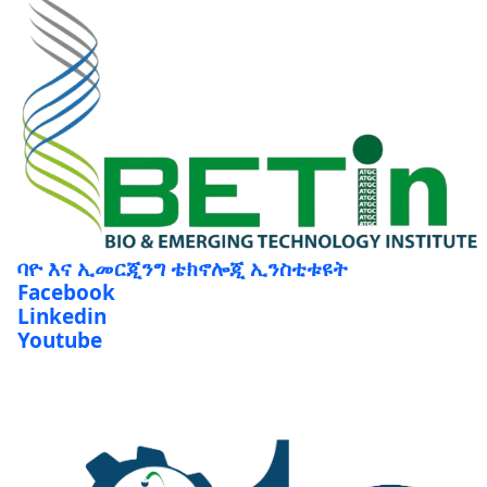
ባዮ እና ኢመርጂንግ ቴክኖሎጂ ኢንስቲቱዩት
Facebook
Linkedin
Youtube