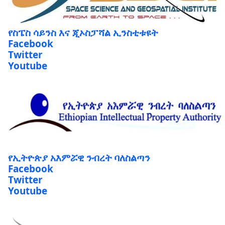
የስፔስ ሳይንስ እና ጂኦስፓሻል ኢንስቲቱዩት
Facebook
Twitter
Youtube
የኢትዮጵያ አእምሯዊ ንብረት ባለስልጣን
Facebook
Twitter
Youtube