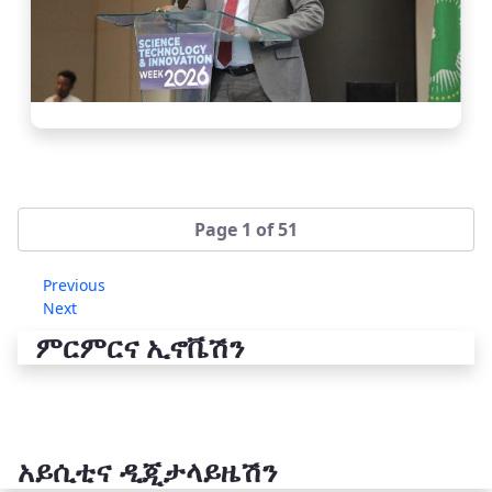
Page 1 of 51
Previous
Next
ምርምርና ኢኖቬሽን
አይሲቲና ዲጂታላይዜሽን
የቴክኖሎጂ ሽግግር