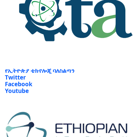
የኢትዮጵያ ቴክኖሎጂ ባለስልጣን
Twitter
Facebook
Youtube