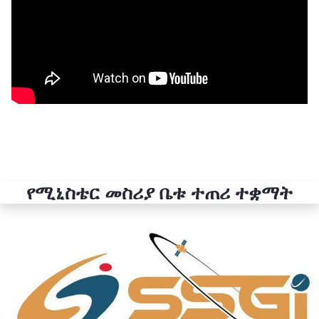
የሚኒስቴር መስሪያ ቤቱ ተጠሪ ተቋማት