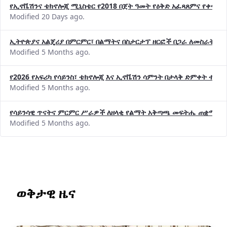
Modified 20 Days ago.
ኢትዮጵያና አልጄሪያ በምርምር፣ በልማትና በስታርታፕ ዘርፎች በጋራ ለመስራት መከሩ
Modified 5 Months ago.
የ2026 የአፍሪካ የሳይንስ፣ ቴክኖሎጂ እና ኢኖቬሽን ሳምንት በታላቅ ድምቀት ተጠና
Modified 5 Months ago.
የሳይንሳዊ ጥናትና ምርምር ሥራዎች ለዘላቂ የልማት አቅጣጫ መፍትሔ ጠቋሚ መ
Modified 5 Months ago.
ወቅታዊ ዜና