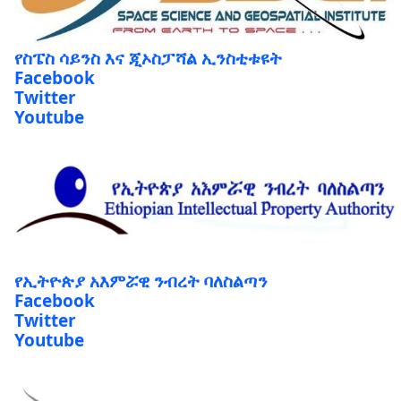
የስፔስ ሳይንስ እና ጂኦስፓሻል ኢንስቲቱዩት
Facebook
Twitter
Youtube
የኢትዮጵያ አእምሯዊ ንብረት ባለስልጣን
Facebook
Twitter
Youtube