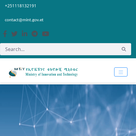
Skip to Main Content
Open Accessibility Menu
+251118132191
contact@mint.gov.et