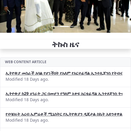
ትኩስ ዜና
WEB CONTENT ARTICLE
ኢትዮጵያ መስራች አባል የሆነችበት የአለም የአርተፊሻል ኢንተሊጀንስ የትብብር ድርጅት (
Modified 18 Days ago.
ኢትዮጵያ ከ29 ሀገራት ጋር በመሆን የዓለም አቀፍ አርቴፊሻል ኢንተለጀንስ ትብብ
Modified 18 Days ago.
የተባበሩት አረብ ኤምሬቶች ሚኒስትር የኢትዮጵያን ዲጂታል ስኬት አድንቀዋል —የ
Modified 18 Days ago.