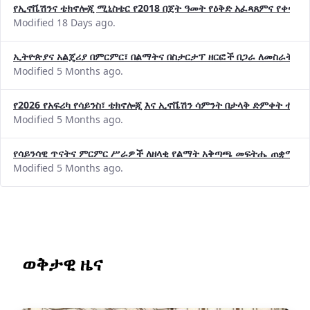
የኢኖቬሽንና ቴክኖሎጂ ሚኒስቴር የ2018 በጀት ዓመት የዕቅድ አፈጻጸምና የቀጣይ 
Modified 18 Days ago.
ኢትዮጵያና አልጄሪያ በምርምር፣ በልማትና በስታርታፕ ዘርፎች በጋራ ለመስራት መከሩ
Modified 5 Months ago.
የ2026 የአፍሪካ የሳይንስ፣ ቴክኖሎጂ እና ኢኖቬሽን ሳምንት በታላቅ ድምቀት ተጠና
Modified 5 Months ago.
የሳይንሳዊ ጥናትና ምርምር ሥራዎች ለዘላቂ የልማት አቅጣጫ መፍትሔ ጠቋሚ መ
Modified 5 Months ago.
ወቅታዊ ዜና