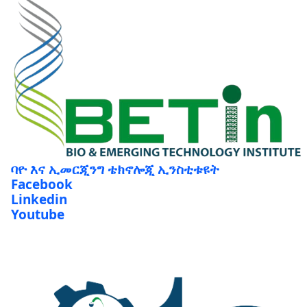
ባዮ እና ኢመርጂንግ ቴክኖሎጂ ኢንስቲቱዩት
Facebook
Linkedin
Youtube