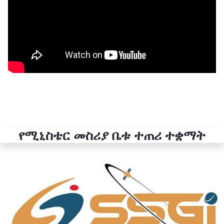
የሚኒስቴር መስሪያ ቤቱ ተጠሪ ተቋማት