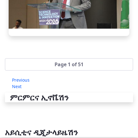
Page 1 of 51
Previous
Next
ምርምርና ኢኖቬሽን
አይሲቲና ዲጂታላይዜሽን