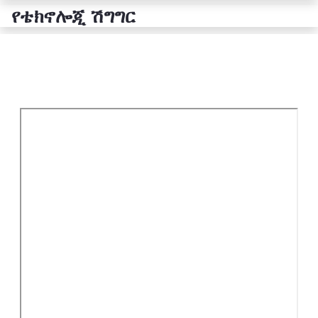
የቴክኖሎጂ ሽግግር