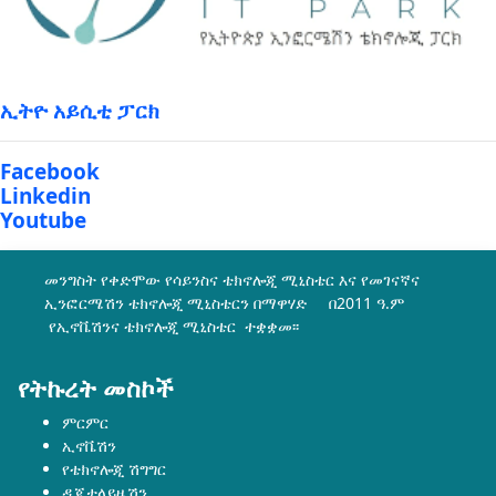
ኢትዮ አይሲቲ ፓርክ
Facebook
Linkedin
Youtube
መንግስት የቀድሞው የሳይንስና ቴክኖሎጂ ሚኒስቴር እና የመገናኛና
ኢንፎርሜሽን ቴክኖሎጂ ሚኒስቴርን በማዋሃድ በ2011 ዓ.ም
የኢኖቬሽንና ቴክኖሎጂ ሚኒስቴር ተቋቋመ፡፡
የትኩረት መስኮች
ምርምር
ኢኖቬሽን
የቴክኖሎጂ ሽግግር
ዲጂታላይዜሽን