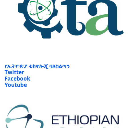
የኢትዮጵያ ቴክኖሎጂ ባለስልጣን
Twitter
Facebook
Youtube