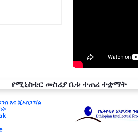
የሚኒስቴር መስሪያ ቤቱ ተጠሪ ተቋማት
ይንስ እና ጂኦስፓሻል
ዩት
ok
e