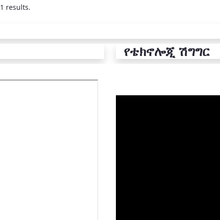
1 results.
የቴክኖሎጂ ሽግግር