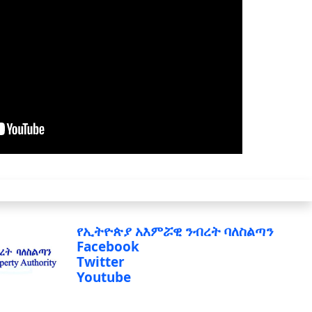
የኢትዮጵያ አእምሯዊ ንብረት ባለስልጣን
Facebook
Twitter
Youtube