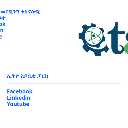
ኢመርጂንግ ቴክኖሎጂ
ዩት
ok
in
e
ኢትዮ አይሲቲ ፓርክ
Facebook
Linkedin
Youtube