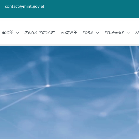
contact@mint.gov.et
ዘርፎች
ፖሊሲና ፕሮግራም
መረጃዎች
ሚዲያ
ማስታወቂያ
አ