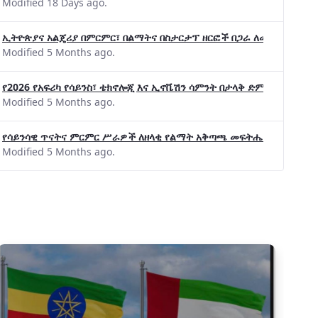
Modified 18 Days ago.
ኢትዮጵያና አልጄሪያ በምርምር፣ በልማትና በስታርታፕ ዘርፎች በጋራ ለመስራት መከሩ፡፡
Modified 5 Months ago.
የ2026 የአፍሪካ የሳይንስ፣ ቴክኖሎጂ እና ኢኖቬሽን ሳምንት በታላቅ ድምቀት ተጠናቀቀ
Modified 5 Months ago.
የሳይንሳዊ ጥናትና ምርምር ሥራዎች ለዘላቂ የልማት አቅጣጫ መፍትሔ ጠቋሚ መሆና
Modified 5 Months ago.