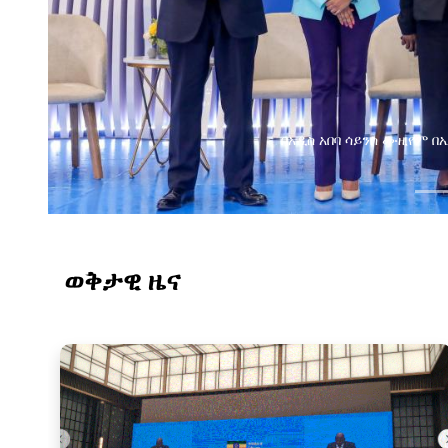
በአዲስ አበባ ሳይንስ ሙዚየም 
ወቅታዊ ዜና