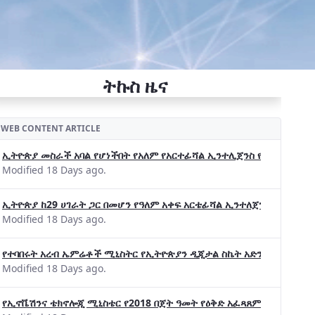
ትኩስ ዜና
WEB CONTENT ARTICLE
ኢትዮጵያ መስራች አባል የሆነችበት የአለም የአርተፊሻል ኢንተሊጀንስ የትብብር ድርጅት (Wo
Modified 18 Days ago.
ኢትዮጵያ ከ29 ሀገራት ጋር በመሆን የዓለም አቀፍ አርቴፊሻል ኢንተለጀንስ ትብብር 
Modified 18 Days ago.
የተባበሩት አረብ ኤምሬቶች ሚኒስትር የኢትዮጵያን ዲጂታል ስኬት አድንቀዋል —የኢት
Modified 18 Days ago.
የኢኖቬሽንና ቴክኖሎጂ ሚኒስቴር የ2018 በጀት ዓመት የዕቅድ አፈጻጸምና የቀጣይ አቅ