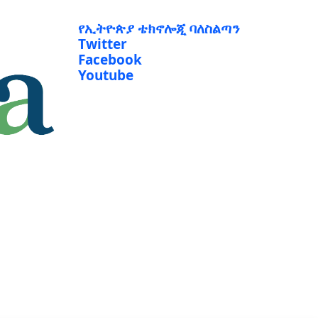
የኢትዮጵያ ቴክኖሎጂ ባለስልጣን
Twitter
Facebook
Youtube