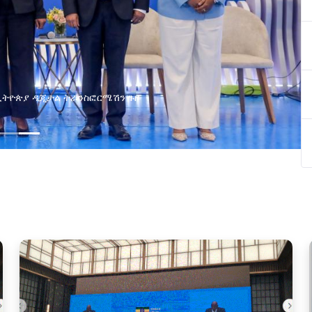
በኢትዮጵያ ዲጂታል ትራንስፎርሜሽን ጉዞ