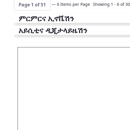
— 6 Items per Page
Showing 1 - 6 of 30
Page 1 of 51
ምርምርና ኢኖቬሽን
አይሲቲና ዲጂታላይዜሽን