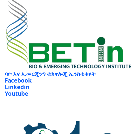
ባዮ እና ኢመርጂንግ ቴክኖሎጂ ኢንስቲቱዩት
Facebook
Linkedin
Youtube