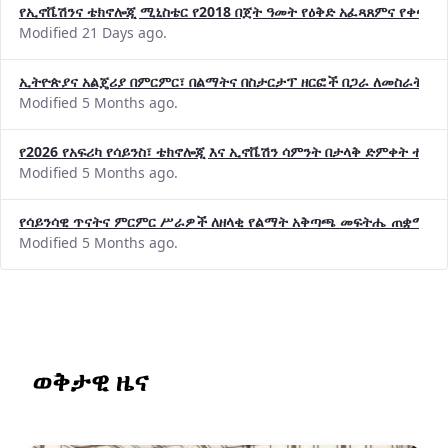
የኢኖቬሽንና ቴክኖሎጂ ሚኒስቴር የ2018 በጀት ዓመት የዕቅድ አፈጻጸምና የቀጣይ 
Modified 21 Days ago.
ኢትዮጵያና አልጄሪያ በምርምር፣ በልማትና በስታርታፕ ዘርፎች በጋራ ለመስራት መከሩ
Modified 5 Months ago.
የ2026 የአፍሪካ የሳይንስ፣ ቴክኖሎጂ እና ኢኖቬሽን ሳምንት በታላቅ ድምቀት ተጠና
Modified 5 Months ago.
የሳይንሳዊ ጥናትና ምርምር ሥራዎች ለዘላቂ የልማት አቅጣጫ መፍትሔ ጠቋሚ መ
Modified 5 Months ago.
ወቅታዊ ዜና