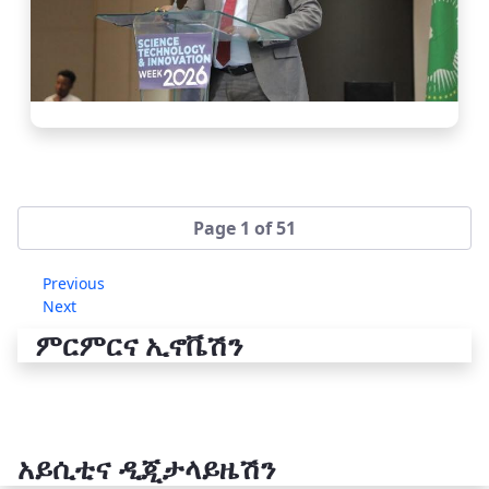
Page 1 of 51
Previous
Next
ምርምርና ኢኖቬሽን
አይሲቲና ዲጂታላይዜሽን