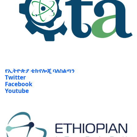
የኢትዮጵያ ቴክኖሎጂ ባለስልጣን
Twitter
Facebook
Youtube