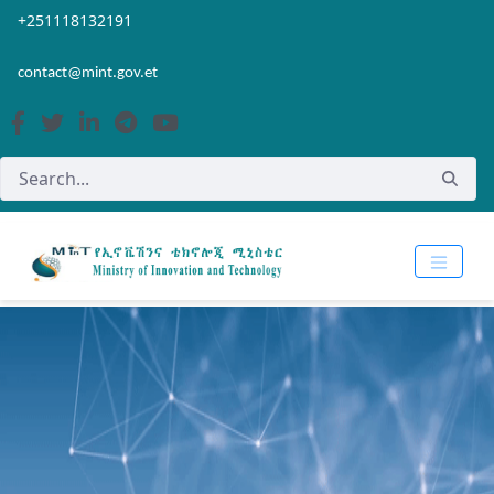
Skip to Main Content
Open Accessibility Menu
+251118132191
contact@mint.gov.et