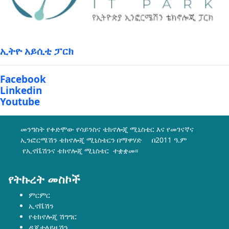
ኢትዮ አይሲቲ ፓርክ
Facebook
Linkedin
Youtube
መንግስት የቀድሞው የሳይንስና ቴክኖሎጂ ሚኒስቴር እና የመገናኛና
ኢንፎርሜሽን ቴክኖሎጂ ሚኒስቴርን በማዋሃድ በ2011 ዓ.ም
የኢኖቬሽንና ቴክኖሎጂ ሚኒስቴር ተቋቋመ፡፡
የትኩረት መስኮች
ምርምር
ኢኖቬሽን
የቴክኖሎጂ ሽግግር
ዲጂታላይዜሽን