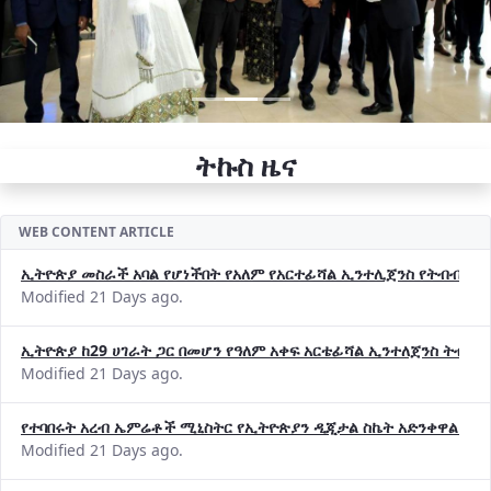
ትኩስ ዜና
WEB CONTENT ARTICLE
ኢትዮጵያ መስራች አባል የሆነችበት የአለም የአርተፊሻል ኢንተሊጀንስ የትብብር ድርጅት (
Modified 21 Days ago.
ኢትዮጵያ ከ29 ሀገራት ጋር በመሆን የዓለም አቀፍ አርቴፊሻል ኢንተለጀንስ ትብብ
Modified 21 Days ago.
የተባበሩት አረብ ኤምሬቶች ሚኒስትር የኢትዮጵያን ዲጂታል ስኬት አድንቀዋል —የ
Modified 21 Days ago.