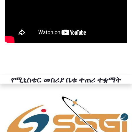
የሚኒስቴር መስሪያ ቤቱ ተጠሪ ተቋማት