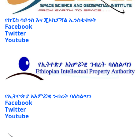
የስፔስ ሳይንስ እና ጂኦስፓሻል ኢንስቲቱዩት
Facebook
Twitter
Youtube
የኢትዮጵያ አእምሯዊ ንብረት ባለስልጣን
Facebook
Twitter
Youtube