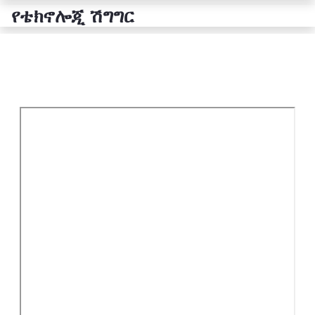
የቴክኖሎጂ ሽግግር