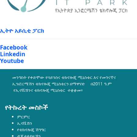
ኢትዮ አይሲቲ ፓርክ
Facebook
Linkedin
Youtube
መንግስት የቀድሞው የሳይንስና ቴክኖሎጂ ሚኒስቴር እና የመገናኛና
ኢንፎርሜሽን ቴክኖሎጂ ሚኒስቴርን በማዋሃድ በ2011 ዓ.ም
የኢኖቬሽንና ቴክኖሎጂ ሚኒስቴር ተቋቋመ፡፡
የትኩረት መስኮች
ምርምር
ኢኖቬሽን
የቴክኖሎጂ ሽግግር
ዲጂታላይዜሽን