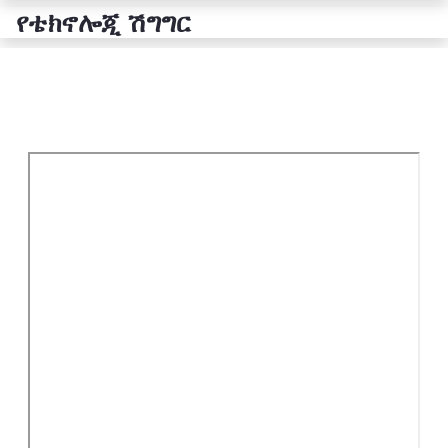
የቴክኖሎጂ ሽግግር