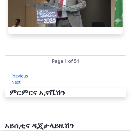
Page 1 of 51
Previous
Next
ምርምርና ኢኖቬሽን
አይሲቲና ዲጂታላይዜሽን