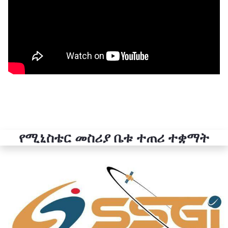
የሚኒስቴር መስሪያ ቤቱ ተጠሪ ተቋማት