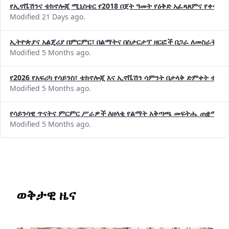
የኢኖቬሽንና ቴክኖሎጂ ሚኒስቴር የ2018 በጀት ዓመት የዕቅድ አፈጻጸምና የቀጣይ 
Modified 21 Days ago.
ኢትዮጵያና አልጄሪያ በምርምር፣ በልማትና በስታርታፕ ዘርፎች በጋራ ለመስራት መከሩ
Modified 5 Months ago.
የ2026 የአፍሪካ የሳይንስ፣ ቴክኖሎጂ እና ኢኖቬሽን ሳምንት በታላቅ ድምቀት ተጠና
Modified 5 Months ago.
የሳይንሳዊ ጥናትና ምርምር ሥራዎች ለዘላቂ የልማት አቅጣጫ መፍትሔ ጠቋሚ መ
Modified 5 Months ago.
ወቅታዊ ዜና