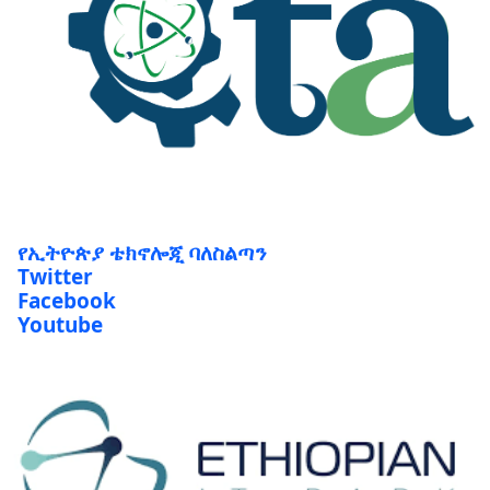
የኢትዮጵያ ቴክኖሎጂ ባለስልጣን
Twitter
Facebook
Youtube