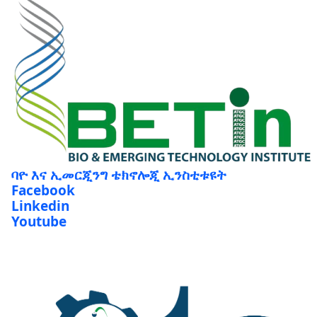
ባዮ እና ኢመርጂንግ ቴክኖሎጂ ኢንስቲቱዩት
Facebook
Linkedin
Youtube