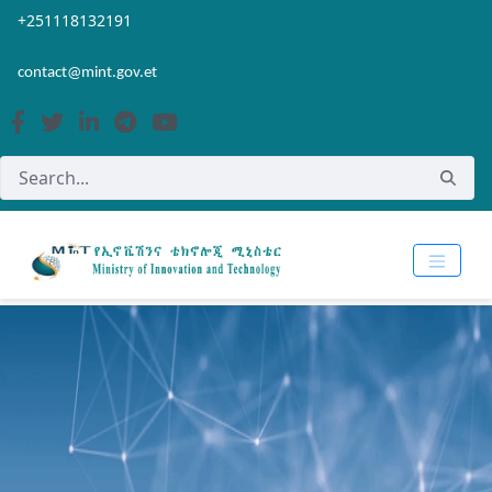
Skip to Main Content
Open Accessibility Menu
+251118132191
contact@mint.gov.et