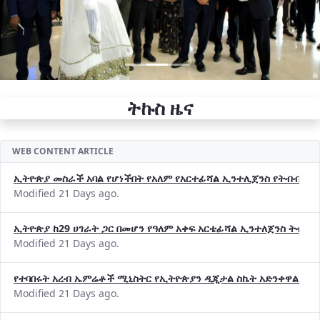
ትኩስ ዜና
WEB CONTENT ARTICLE
ኢትዮጵያ መስራች አባል የሆነችበት የአለም የአርተፊሻል ኢንተሊጀንስ የትብብር ድርጅት (
Modified 21 Days ago.
ኢትዮጵያ ከ29 ሀገራት ጋር በመሆን የዓለም አቀፍ አርቴፊሻል ኢንተለጀንስ ትብብ
Modified 21 Days ago.
የተባበሩት አረብ ኤምሬቶች ሚኒስትር የኢትዮጵያን ዲጂታል ስኬት አድንቀዋል —የ
Modified 21 Days ago.