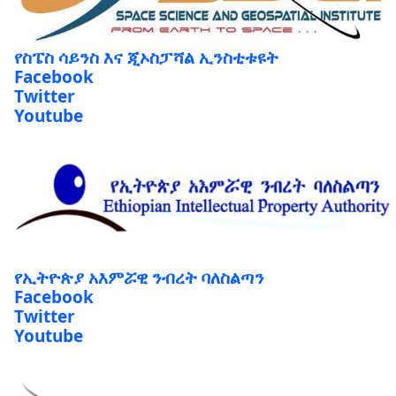
የስፔስ ሳይንስ እና ጂኦስፓሻል ኢንስቲቱዩት
Facebook
Twitter
Youtube
የኢትዮጵያ አእምሯዊ ንብረት ባለስልጣን
Facebook
Twitter
Youtube