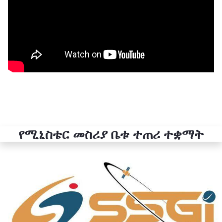
የሚኒስቴር መስሪያ ቤቱ ተጠሪ ተቋማት