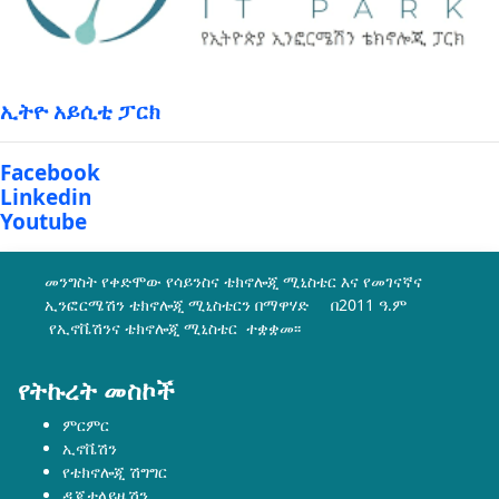
ኢትዮ አይሲቲ ፓርክ
Facebook
Linkedin
Youtube
መንግስት የቀድሞው የሳይንስና ቴክኖሎጂ ሚኒስቴር እና የመገናኛና
ኢንፎርሜሽን ቴክኖሎጂ ሚኒስቴርን በማዋሃድ በ2011 ዓ.ም
የኢኖቬሽንና ቴክኖሎጂ ሚኒስቴር ተቋቋመ፡፡
የትኩረት መስኮች
ምርምር
ኢኖቬሽን
የቴክኖሎጂ ሽግግር
ዲጂታላይዜሽን