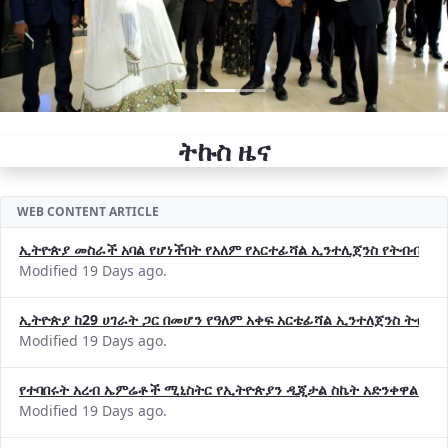
ትኩስ ዜና
WEB CONTENT ARTICLE
ኢትዮጵያ መስራች አባል የሆነችበት የአለም የአርተፊሻል ኢንተሊጀንስ የትብብር ድርጅት (
Modified 19 Days ago.
ኢትዮጵያ ከ29 ሀገራት ጋር በመሆን የዓለም አቀፍ አርቴፊሻል ኢንተለጀንስ ትብብ
Modified 19 Days ago.
የተባበሩት አረብ ኤምሬቶች ሚኒስትር የኢትዮጵያን ዲጂታል ስኬት አድንቀዋል —የ
Modified 19 Days ago.