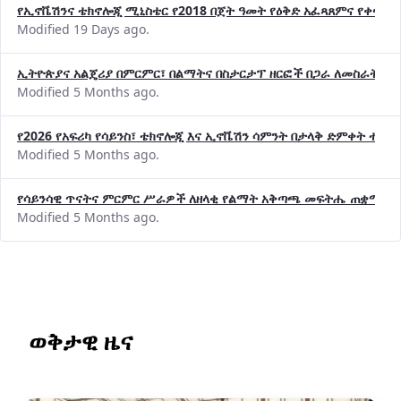
የኢኖቬሽንና ቴክኖሎጂ ሚኒስቴር የ2018 በጀት ዓመት የዕቅድ አፈጻጸምና የቀጣይ 
Modified 19 Days ago.
ኢትዮጵያና አልጄሪያ በምርምር፣ በልማትና በስታርታፕ ዘርፎች በጋራ ለመስራት መከሩ
Modified 5 Months ago.
የ2026 የአፍሪካ የሳይንስ፣ ቴክኖሎጂ እና ኢኖቬሽን ሳምንት በታላቅ ድምቀት ተጠና
Modified 5 Months ago.
የሳይንሳዊ ጥናትና ምርምር ሥራዎች ለዘላቂ የልማት አቅጣጫ መፍትሔ ጠቋሚ መ
Modified 5 Months ago.
ወቅታዊ ዜና