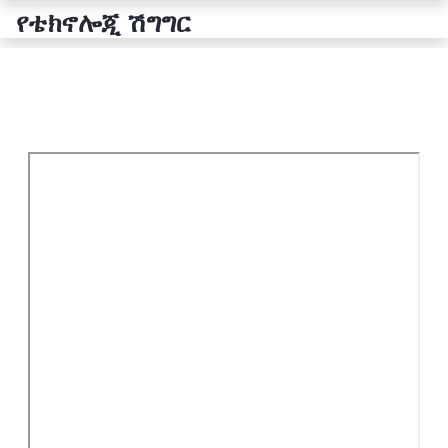
የቴክኖሎጂ ሽግግር