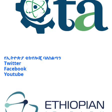
የኢትዮጵያ ቴክኖሎጂ ባለስልጣን
Twitter
Facebook
Youtube