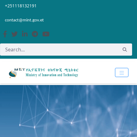
Skip to Main Content
Open Accessibility Menu
+251118132191
contact@mint.gov.et