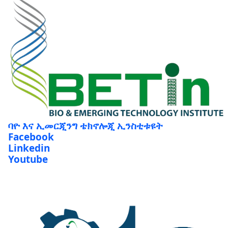
ባዮ እና ኢመርጂንግ ቴክኖሎጂ ኢንስቲቱዩት
Facebook
Linkedin
Youtube