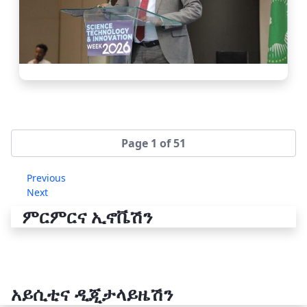
Page 1 of 51
Previous
Next
ምርምርና ኢኖቬሽን
አይሲቲና ዲጂታላይዜሽን