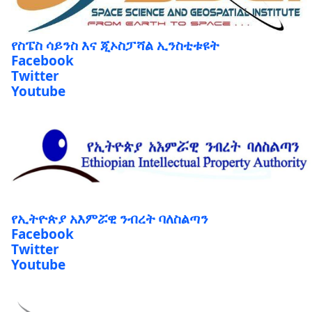
የስፔስ ሳይንስ እና ጂኦስፓሻል ኢንስቲቱዩት
Facebook
Twitter
Youtube
የኢትዮጵያ አእምሯዊ ንብረት ባለስልጣን
Facebook
Twitter
Youtube