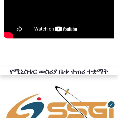
የሚኒስቴር መስሪያ ቤቱ ተጠሪ ተቋማት