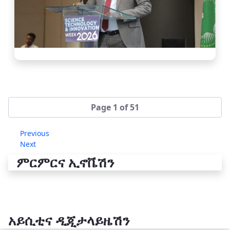
Page 1 of 51
Previous
Next
ምርምርና ኢኖቬሽን
አይሲቲና ዲጂታላይዜሽን