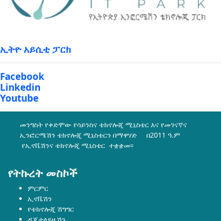
ኢትዮ አይሲቲ ፓርክ
Facebook
Linkedin
Youtube
መንግስት የቀድሞው የሳይንስና ቴክኖሎጂ ሚኒስቴር እና የመገናኛና
ኢንፎርሜሽን ቴክኖሎጂ ሚኒስቴርን በማዋሃድ በ2011 ዓ.ም
የኢኖቬሽንና ቴክኖሎጂ ሚኒስቴር ተቋቋመ፡፡
የትኩረት መስኮች
ምርምር
ኢኖቬሽን
የቴክኖሎጂ ሽግግር
ዲጂታላይዜሽን