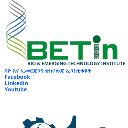
ባዮ እና ኢመርጂንግ ቴክኖሎጂ ኢንስቲቱዩት
Facebook
Linkedin
Youtube