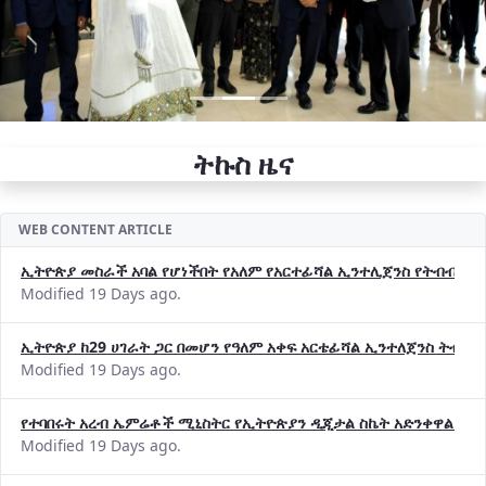
ትኩስ ዜና
WEB CONTENT ARTICLE
ኢትዮጵያ መስራች አባል የሆነችበት የአለም የአርተፊሻል ኢንተሊጀንስ የትብብር ድርጅት (
Modified 19 Days ago.
ኢትዮጵያ ከ29 ሀገራት ጋር በመሆን የዓለም አቀፍ አርቴፊሻል ኢንተለጀንስ ትብብ
Modified 19 Days ago.
የተባበሩት አረብ ኤምሬቶች ሚኒስትር የኢትዮጵያን ዲጂታል ስኬት አድንቀዋል —የ
Modified 19 Days ago.