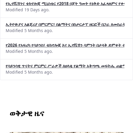
የኢኖቬሽንና ቴክኖሎጂ ሚኒስቴር የ2018 በጀት ዓመት የዕቅድ አፈጻጸምና የቀጣይ 
Modified 19 Days ago.
ኢትዮጵያና አልጄሪያ በምርምር፣ በልማትና በስታርታፕ ዘርፎች በጋራ ለመስራት መከሩ
Modified 5 Months ago.
የ2026 የአፍሪካ የሳይንስ፣ ቴክኖሎጂ እና ኢኖቬሽን ሳምንት በታላቅ ድምቀት ተጠና
Modified 5 Months ago.
የሳይንሳዊ ጥናትና ምርምር ሥራዎች ለዘላቂ የልማት አቅጣጫ መፍትሔ ጠቋሚ መ
Modified 5 Months ago.
ወቅታዊ ዜና