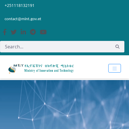
Skip to Main Content
Open Accessibility Menu
+251118132191
contact@mint.gov.et