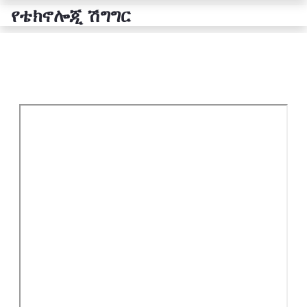
የቴክኖሎጂ ሽግግር