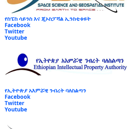
የስፔስ ሳይንስ እና ጂኦስፓሻል ኢንስቲቱዩት
Facebook
Twitter
Youtube
የኢትዮጵያ አእምሯዊ ንብረት ባለስልጣን
Facebook
Twitter
Youtube