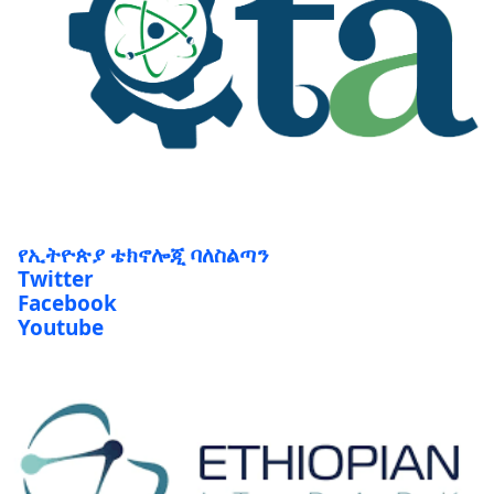
የኢትዮጵያ ቴክኖሎጂ ባለስልጣን
Twitter
Facebook
Youtube