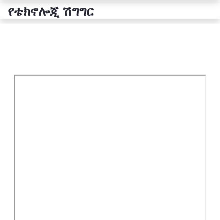
የቴክኖሎጂ ሽግግር