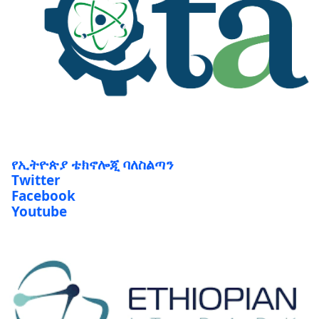
የኢትዮጵያ ቴክኖሎጂ ባለስልጣን
Twitter
Facebook
Youtube