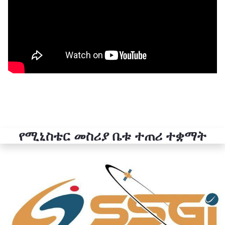
የሚኒስቴር መስሪያ ቤቱ ተጠሪ ተቋማት