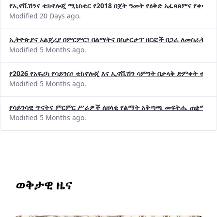
የኢኖቬሽንና ቴክኖሎጂ ሚኒስቴር የ2018 በጀት ዓመት የዕቅድ አፈጻጸምና የቀጣይ 
Modified 20 Days ago.
ኢትዮጵያና አልጄሪያ በምርምር፣ በልማትና በስታርታፕ ዘርፎች በጋራ ለመስራት መከሩ
Modified 5 Months ago.
የ2026 የአፍሪካ የሳይንስ፣ ቴክኖሎጂ እና ኢኖቬሽን ሳምንት በታላቅ ድምቀት ተጠና
Modified 5 Months ago.
የሳይንሳዊ ጥናትና ምርምር ሥራዎች ለዘላቂ የልማት አቅጣጫ መፍትሔ ጠቋሚ መ
Modified 5 Months ago.
ወቅታዊ ዜና