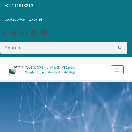
Skip to Main Content
Open Accessibility Menu
+251118132191
contact@mint.gov.et