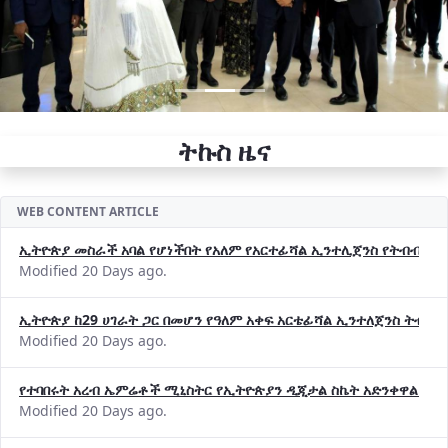
ትኩስ ዜና
WEB CONTENT ARTICLE
ኢትዮጵያ መስራች አባል የሆነችበት የአለም የአርተፊሻል ኢንተሊጀንስ የትብብር ድርጅት (
Modified 20 Days ago.
ኢትዮጵያ ከ29 ሀገራት ጋር በመሆን የዓለም አቀፍ አርቴፊሻል ኢንተለጀንስ ትብብ
Modified 20 Days ago.
የተባበሩት አረብ ኤምሬቶች ሚኒስትር የኢትዮጵያን ዲጂታል ስኬት አድንቀዋል —የ
Modified 20 Days ago.