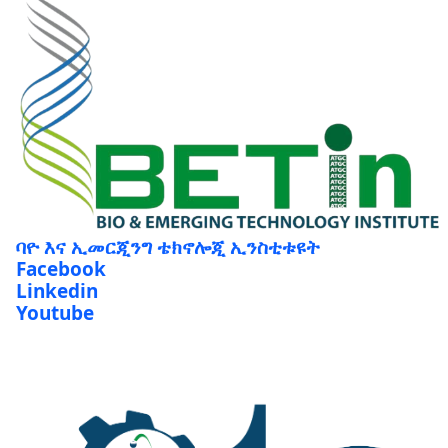
ባዮ እና ኢመርጂንግ ቴክኖሎጂ ኢንስቲቱዩት
Facebook
Linkedin
Youtube