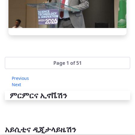
Page 1 of 51
Previous
Next
ምርምርና ኢኖቬሽን
አይሲቲና ዲጂታላይዜሽን