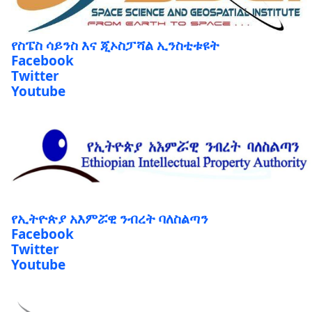
የስፔስ ሳይንስ እና ጂኦስፓሻል ኢንስቲቱዩት
Facebook
Twitter
Youtube
የኢትዮጵያ አእምሯዊ ንብረት ባለስልጣን
Facebook
Twitter
Youtube