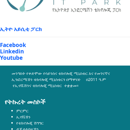
ኢትዮ አይሲቲ ፓርክ
Facebook
Linkedin
Youtube
መንግስት የቀድሞው የሳይንስና ቴክኖሎጂ ሚኒስቴር እና የመገናኛና
ኢንፎርሜሽን ቴክኖሎጂ ሚኒስቴርን በማዋሃድ በ2011 ዓ.ም
የኢኖቬሽንና ቴክኖሎጂ ሚኒስቴር ተቋቋመ፡፡
የትኩረት መስኮች
ምርምር
ኢኖቬሽን
የቴክኖሎጂ ሽግግር
ዲጂታላይዜሽን