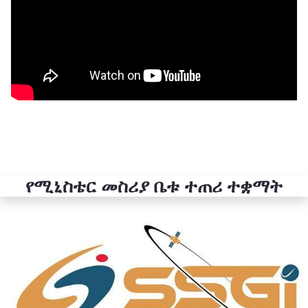
የሚኒስቴር መስሪያ ቤቱ ተጠሪ ተቋማት