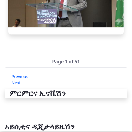
Page 1 of 51
Previous
Next
ምርምርና ኢኖቬሽን
አይሲቲና ዲጂታላይዜሽን
የቴክኖሎጂ ሽግግር