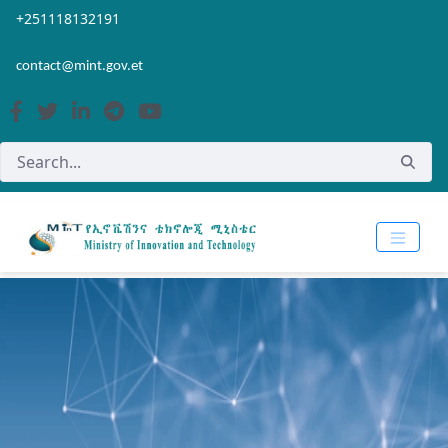
Skip to Main Content
Open Accessibility Menu
+251118132191
contact@mint.gov.et