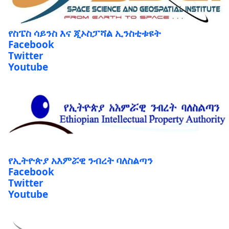
የስፔስ ሳይንስ እና ጂኦስፓሻል ኢንስቲቱዩት
Facebook
Twitter
Youtube
የኢትዮጵያ አእምሯዊ ንብረት ባለስልጣን
Facebook
Twitter
Youtube