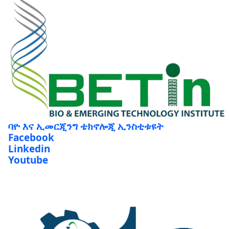
ባዮ እና ኢመርጂንግ ቴክኖሎጂ ኢንስቲቱዩት
Facebook
Linkedin
Youtube