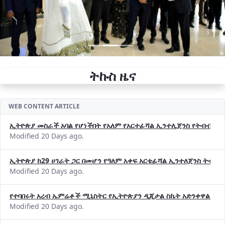
ትኩስ ዜና
WEB CONTENT ARTICLE
ኢትዮጵያ መስራች አባል የሆነችበት የአለም የአርተፊሻል ኢንተሊጀንስ የትብብር ድርጅት (
Modified 20 Days ago.
ኢትዮጵያ ከ29 ሀገራት ጋር በመሆን የዓለም አቀፍ አርቴፊሻል ኢንተለጀንስ ትብብ
Modified 20 Days ago.
የተባበሩት አረብ ኤምሬቶች ሚኒስትር የኢትዮጵያን ዲጂታል ስኬት አድንቀዋል —የ
Modified 20 Days ago.
የኢኖቬሽንና ቴክኖሎጂ ሚኒስቴር የ2018 በጀት ዓመት የዕቅድ አፈጻጸምና የቀጣይ 