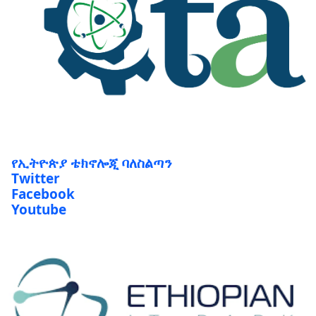
የኢትዮጵያ ቴክኖሎጂ ባለስልጣን
Twitter
Facebook
Youtube