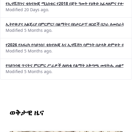
Modified 20 Days ago.
ኢትዮጵያና አልጄሪያ በምርምር፣ በልማትና በስታርታፕ ዘርፎች በጋራ ለመስራት መከሩ
Modified 5 Months ago.
የ2026 የአፍሪካ የሳይንስ፣ ቴክኖሎጂ እና ኢኖቬሽን ሳምንት በታላቅ ድምቀት ተጠና
Modified 5 Months ago.
የሳይንሳዊ ጥናትና ምርምር ሥራዎች ለዘላቂ የልማት አቅጣጫ መፍትሔ ጠቋሚ መ
Modified 5 Months ago.
ወቅታዊ ዜና