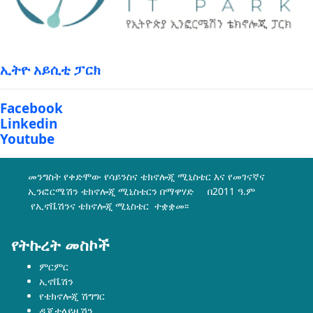
ኢትዮ አይሲቲ ፓርክ
Facebook
Linkedin
Youtube
መንግስት የቀድሞው የሳይንስና ቴክኖሎጂ ሚኒስቴር እና የመገናኛና
ኢንፎርሜሽን ቴክኖሎጂ ሚኒስቴርን በማዋሃድ በ2011 ዓ.ም
የኢኖቬሽንና ቴክኖሎጂ ሚኒስቴር ተቋቋመ፡፡
የትኩረት መስኮች
ምርምር
ኢኖቬሽን
የቴክኖሎጂ ሽግግር
ዲጂታላይዜሽን