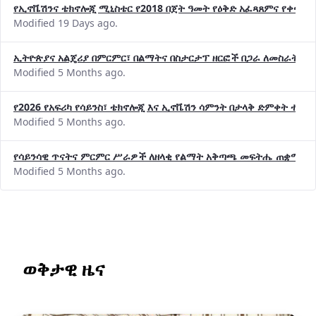
የኢኖቬሽንና ቴክኖሎጂ ሚኒስቴር የ2018 በጀት ዓመት የዕቅድ አፈጻጸምና የቀጣይ 
Modified 19 Days ago.
ኢትዮጵያና አልጄሪያ በምርምር፣ በልማትና በስታርታፕ ዘርፎች በጋራ ለመስራት መከሩ
Modified 5 Months ago.
የ2026 የአፍሪካ የሳይንስ፣ ቴክኖሎጂ እና ኢኖቬሽን ሳምንት በታላቅ ድምቀት ተጠና
Modified 5 Months ago.
የሳይንሳዊ ጥናትና ምርምር ሥራዎች ለዘላቂ የልማት አቅጣጫ መፍትሔ ጠቋሚ መ
Modified 5 Months ago.
ወቅታዊ ዜና