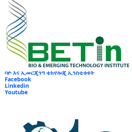
ባዮ እና ኢመርጂንግ ቴክኖሎጂ ኢንስቲቱዩት
Facebook
Linkedin
Youtube