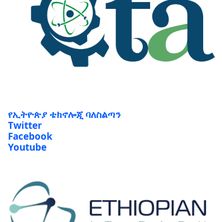
የኢትዮጵያ ቴክኖሎጂ ባለስልጣን
Twitter
Facebook
Youtube