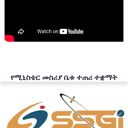
የሚኒስቴር መስሪያ ቤቱ ተጠሪ ተቋማት