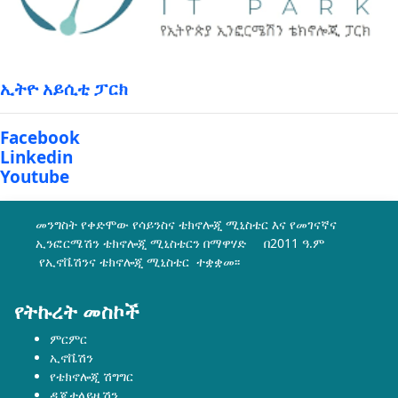
ኢትዮ አይሲቲ ፓርክ
Facebook
Linkedin
Youtube
መንግስት የቀድሞው የሳይንስና ቴክኖሎጂ ሚኒስቴር እና የመገናኛና
ኢንፎርሜሽን ቴክኖሎጂ ሚኒስቴርን በማዋሃድ በ2011 ዓ.ም
የኢኖቬሽንና ቴክኖሎጂ ሚኒስቴር ተቋቋመ፡፡
የትኩረት መስኮች
ምርምር
ኢኖቬሽን
የቴክኖሎጂ ሽግግር
ዲጂታላይዜሽን