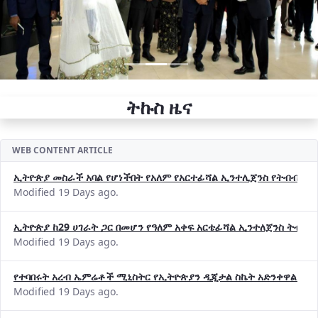
ትኩስ ዜና
WEB CONTENT ARTICLE
ኢትዮጵያ መስራች አባል የሆነችበት የአለም የአርተፊሻል ኢንተሊጀንስ የትብብር ድርጅት (
Modified 19 Days ago.
ኢትዮጵያ ከ29 ሀገራት ጋር በመሆን የዓለም አቀፍ አርቴፊሻል ኢንተለጀንስ ትብብ
Modified 19 Days ago.
የተባበሩት አረብ ኤምሬቶች ሚኒስትር የኢትዮጵያን ዲጂታል ስኬት አድንቀዋል —የ
Modified 19 Days ago.