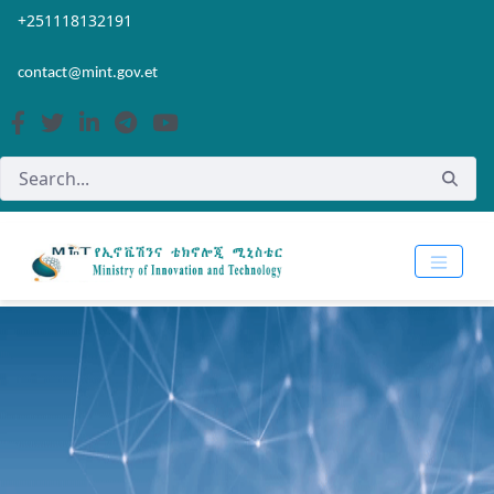
Skip to Main Content
Open Accessibility Menu
+251118132191
contact@mint.gov.et