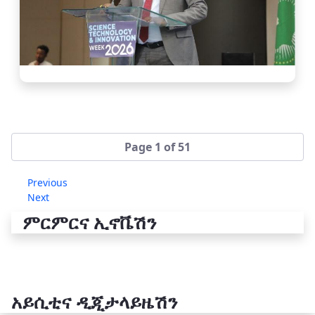
Page 1 of 51
Previous
Next
ምርምርና ኢኖቬሽን
አይሲቲና ዲጂታላይዜሽን