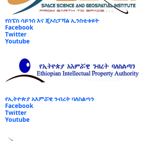
የስፔስ ሳይንስ እና ጂኦስፓሻል ኢንስቲቱዩት
Facebook
Twitter
Youtube
የኢትዮጵያ አእምሯዊ ንብረት ባለስልጣን
Facebook
Twitter
Youtube