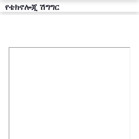
የቴክኖሎጂ ሽግግር