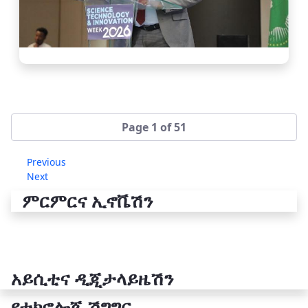
Page 1 of 51
Previous
Next
ምርምርና ኢኖቬሽን
አይሲቲና ዲጂታላይዜሽን
የቴክኖሎጂ ሽግግር