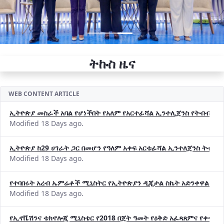
ትኩስ ዜና
WEB CONTENT ARTICLE
ኢትዮጵያ መስራች አባል የሆነችበት የአለም የአርተፊሻል ኢንተሊጀንስ የትብብር ድርጅት (
Modified 18 Days ago.
ኢትዮጵያ ከ29 ሀገራት ጋር በመሆን የዓለም አቀፍ አርቴፊሻል ኢንተለጀንስ ትብብ
Modified 18 Days ago.
የተባበሩት አረብ ኤምሬቶች ሚኒስትር የኢትዮጵያን ዲጂታል ስኬት አድንቀዋል —የ
Modified 18 Days ago.
የኢኖቬሽንና ቴክኖሎጂ ሚኒስቴር የ2018 በጀት ዓመት የዕቅድ አፈጻጸምና የቀጣይ 