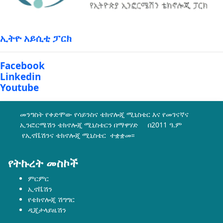
ኢትዮ አይሲቲ ፓርክ
Facebook
Linkedin
Youtube
መንግስት የቀድሞው የሳይንስና ቴክኖሎጂ ሚኒስቴር እና የመገናኛና
ኢንፎርሜሽን ቴክኖሎጂ ሚኒስቴርን በማዋሃድ በ2011 ዓ.ም
የኢኖቬሽንና ቴክኖሎጂ ሚኒስቴር ተቋቋመ፡፡
የትኩረት መስኮች
ምርምር
ኢኖቬሽን
የቴክኖሎጂ ሽግግር
ዲጂታላይዜሽን