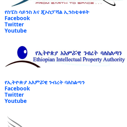
የስፔስ ሳይንስ እና ጂኦስፓሻል ኢንስቲቱዩት
Facebook
Twitter
Youtube
የኢትዮጵያ አእምሯዊ ንብረት ባለስልጣን
Facebook
Twitter
Youtube