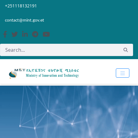
Skip to Main Content
Open Accessibility Menu
+251118132191
contact@mint.gov.et