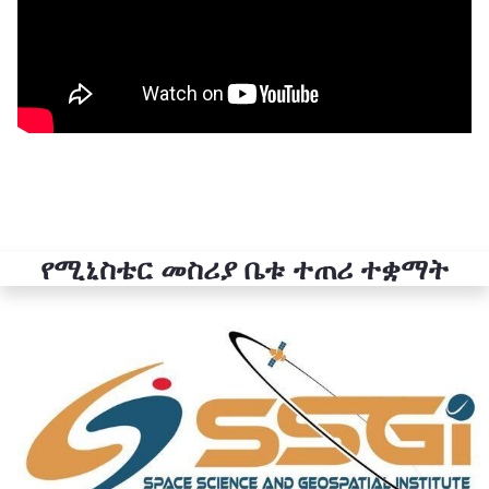
የሚኒስቴር መስሪያ ቤቱ ተጠሪ ተቋማት