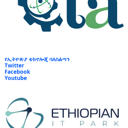
የኢትዮጵያ ቴክኖሎጂ ባለስልጣን
Twitter
Facebook
Youtube