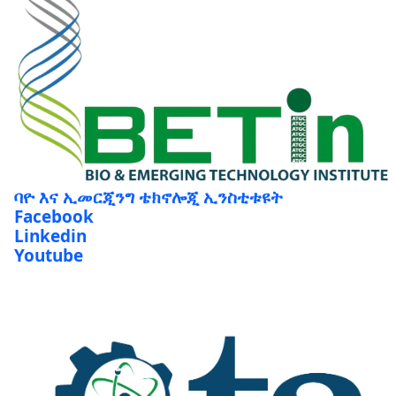
ባዮ እና ኢመርጂንግ ቴክኖሎጂ ኢንስቲቱዩት
Facebook
Linkedin
Youtube