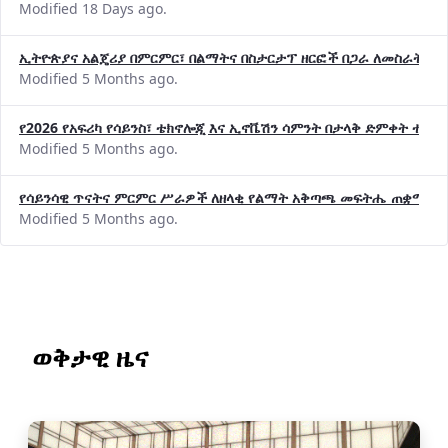
Modified 18 Days ago.
ኢትዮጵያና አልጄሪያ በምርምር፣ በልማትና በስታርታፕ ዘርፎች በጋራ ለመስራት መከሩ
Modified 5 Months ago.
የ2026 የአፍሪካ የሳይንስ፣ ቴክኖሎጂ እና ኢኖቬሽን ሳምንት በታላቅ ድምቀት ተጠና
Modified 5 Months ago.
የሳይንሳዊ ጥናትና ምርምር ሥራዎች ለዘላቂ የልማት አቅጣጫ መፍትሔ ጠቋሚ መ
Modified 5 Months ago.
ወቅታዊ ዜና