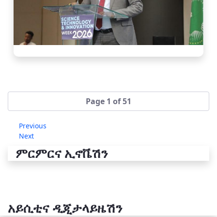
Page 1 of 51
Previous
Next
ምርምርና ኢኖቬሽን
አይሲቲና ዲጂታላይዜሽን