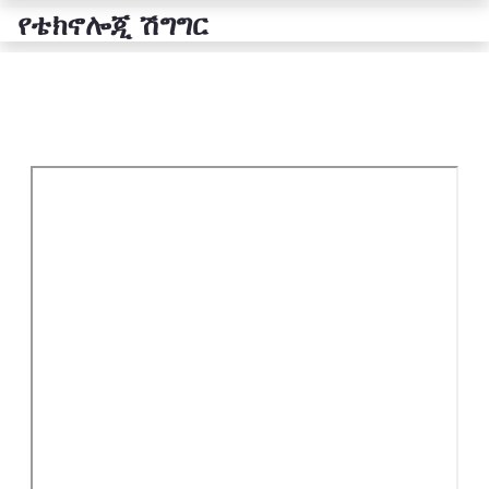
የቴክኖሎጂ ሽግግር