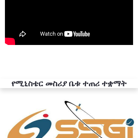
የሚኒስቴር መስሪያ ቤቱ ተጠሪ ተቋማት