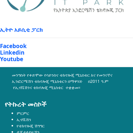
ኢትዮ አይሲቲ ፓርክ
Facebook
Linkedin
Youtube
መንግስት የቀድሞው የሳይንስና ቴክኖሎጂ ሚኒስቴር እና የመገናኛና
ኢንፎርሜሽን ቴክኖሎጂ ሚኒስቴርን በማዋሃድ በ2011 ዓ.ም
የኢኖቬሽንና ቴክኖሎጂ ሚኒስቴር ተቋቋመ፡፡
የትኩረት መስኮች
ምርምር
ኢኖቬሽን
የቴክኖሎጂ ሽግግር
ዲጂታላይዜሽን