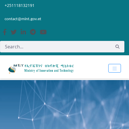
Skip to Main Content
Open Accessibility Menu
+251118132191
contact@mint.gov.et