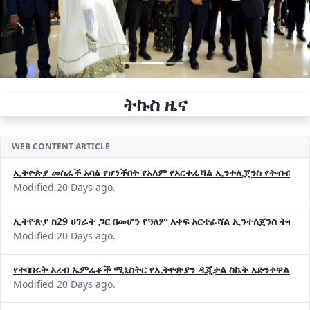
ትኩስ ዜና
WEB CONTENT ARTICLE
ኢትዮጵያ መስራች አባል የሆነችበት የአለም የአርተፊሻል ኢንተሊጀንስ የትብብር ድርጅት (
Modified 20 Days ago.
ኢትዮጵያ ከ29 ሀገራት ጋር በመሆን የዓለም አቀፍ አርቴፊሻል ኢንተለጀንስ ትብብ
Modified 20 Days ago.
የተባበሩት አረብ ኤምሬቶች ሚኒስትር የኢትዮጵያን ዲጂታል ስኬት አድንቀዋል —የ
Modified 20 Days ago.