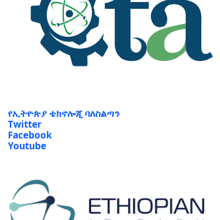
የኢትዮጵያ ቴክኖሎጂ ባለስልጣን
Twitter
Facebook
Youtube