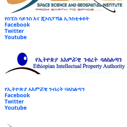
የስፔስ ሳይንስ እና ጂኦስፓሻል ኢንስቲቱዩት
Facebook
Twitter
Youtube
የኢትዮጵያ አእምሯዊ ንብረት ባለስልጣን
Facebook
Twitter
Youtube