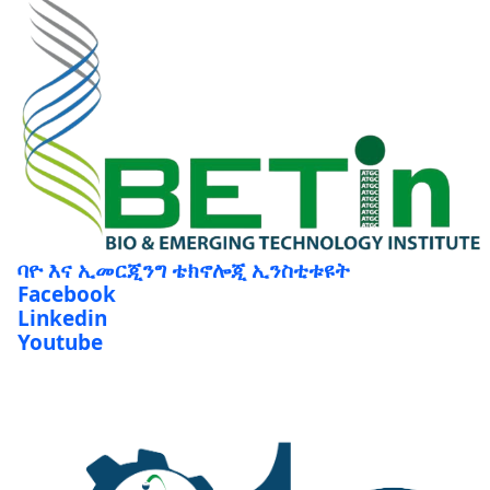
ባዮ እና ኢመርጂንግ ቴክኖሎጂ ኢንስቲቱዩት
Facebook
Linkedin
Youtube