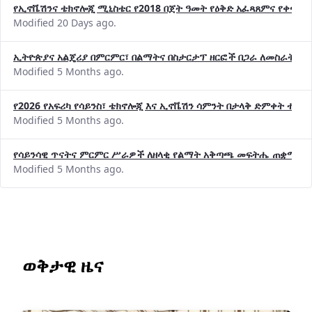
የኢኖቬሽንና ቴክኖሎጂ ሚኒስቴር የ2018 በጀት ዓመት የዕቅድ አፈጻጸምና የቀጣይ 
Modified 20 Days ago.
ኢትዮጵያና አልጄሪያ በምርምር፣ በልማትና በስታርታፕ ዘርፎች በጋራ ለመስራት መከሩ
Modified 5 Months ago.
የ2026 የአፍሪካ የሳይንስ፣ ቴክኖሎጂ እና ኢኖቬሽን ሳምንት በታላቅ ድምቀት ተጠና
Modified 5 Months ago.
የሳይንሳዊ ጥናትና ምርምር ሥራዎች ለዘላቂ የልማት አቅጣጫ መፍትሔ ጠቋሚ መ
Modified 5 Months ago.
ወቅታዊ ዜና