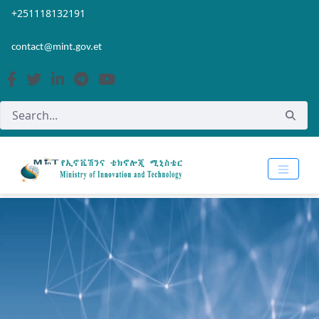
Skip to Main Content
Open Accessibility Menu
+251118132191
contact@mint.gov.et