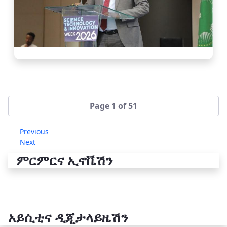
Page 1 of 51
Previous
Next
ምርምርና ኢኖቬሽን
አይሲቲና ዲጂታላይዜሽን
የቴክኖሎጂ ሽግግር