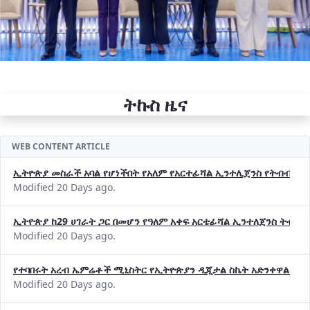
ትኩስ ዜና
WEB CONTENT ARTICLE
ኢትዮጵያ መስራች አባል የሆነችበት የአለም የአርተፊሻል ኢንተሊጀንስ የትብብር ድርጅት (
Modified 20 Days ago.
ኢትዮጵያ ከ29 ሀገራት ጋር በመሆን የዓለም አቀፍ አርቴፊሻል ኢንተለጀንስ ትብብ
Modified 20 Days ago.
የተባበሩት አረብ ኤምሬቶች ሚኒስትር የኢትዮጵያን ዲጂታል ስኬት አድንቀዋል —የ
Modified 20 Days ago.
የኢኖቬሽንና ቴክኖሎጂ ሚኒስቴር የ2018 በጀት ዓመት የዕቅድ አፈጻጸምና የቀጣይ 