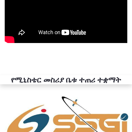
የሚኒስቴር መስሪያ ቤቱ ተጠሪ ተቋማት