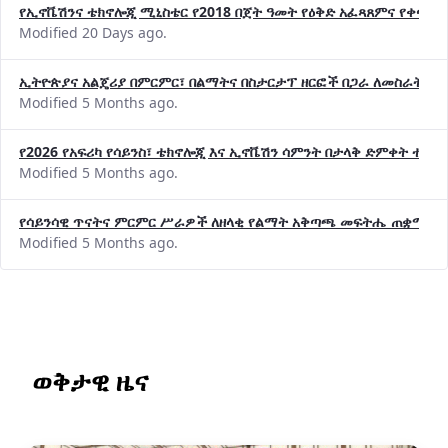
Modified 20 Days ago.
ኢትዮጵያና አልጄሪያ በምርምር፣ በልማትና በስታርታፕ ዘርፎች በጋራ ለመስራት መከሩ
Modified 5 Months ago.
የ2026 የአፍሪካ የሳይንስ፣ ቴክኖሎጂ እና ኢኖቬሽን ሳምንት በታላቅ ድምቀት ተጠና
Modified 5 Months ago.
የሳይንሳዊ ጥናትና ምርምር ሥራዎች ለዘላቂ የልማት አቅጣጫ መፍትሔ ጠቋሚ መ
Modified 5 Months ago.
ወቅታዊ ዜና