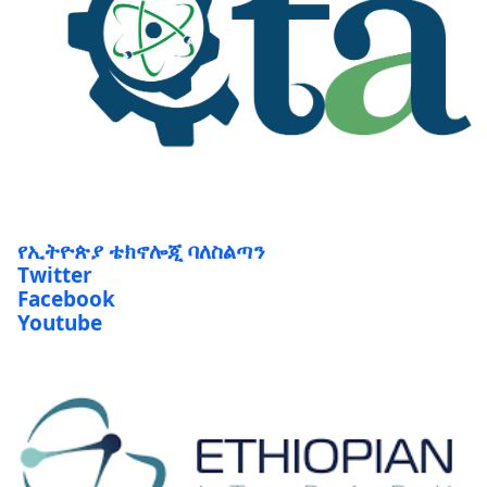
የኢትዮጵያ ቴክኖሎጂ ባለስልጣን
Twitter
Facebook
Youtube