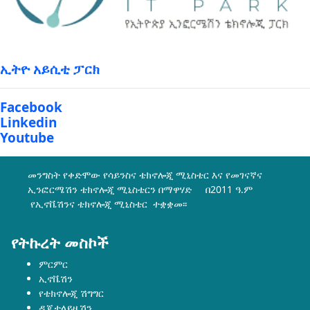
ኢትዮ አይሲቲ ፓርክ
Facebook
Linkedin
Youtube
መንግስት የቀድሞው የሳይንስና ቴክኖሎጂ ሚኒስቴር እና የመገናኛና
ኢንፎርሜሽን ቴክኖሎጂ ሚኒስቴርን በማዋሃድ በ2011 ዓ.ም
የኢኖቬሽንና ቴክኖሎጂ ሚኒስቴር ተቋቋመ፡፡
የትኩረት መስኮች
ምርምር
ኢኖቬሽን
የቴክኖሎጂ ሽግግር
ዲጂታላይዜሽን