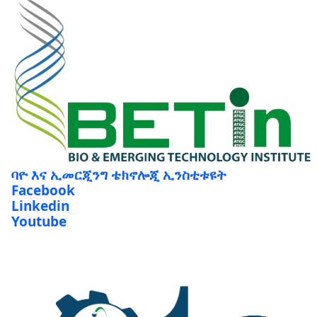
ባዮ እና ኢመርጂንግ ቴክኖሎጂ ኢንስቲቱዩት
Facebook
Linkedin
Youtube