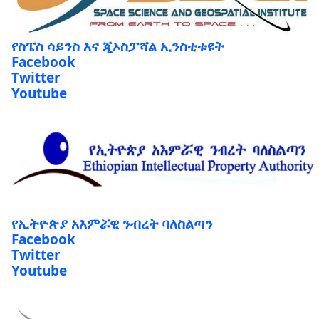
የስፔስ ሳይንስ እና ጂኦስፓሻል ኢንስቲቱዩት
Facebook
Twitter
Youtube
የኢትዮጵያ አእምሯዊ ንብረት ባለስልጣን
Facebook
Twitter
Youtube