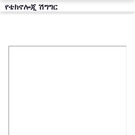
የቴክኖሎጂ ሽግግር