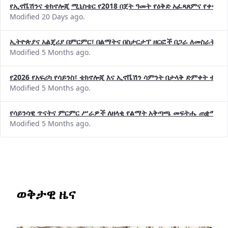
የኢኖቬሽንና ቴክኖሎጂ ሚኒስቴር የ2018 በጀት ዓመት የዕቅድ አፈጻጸምና የቀጣይ 
Modified 20 Days ago.
ኢትዮጵያና አልጄሪያ በምርምር፣ በልማትና በስታርታፕ ዘርፎች በጋራ ለመስራት መከሩ
Modified 5 Months ago.
የ2026 የአፍሪካ የሳይንስ፣ ቴክኖሎጂ እና ኢኖቬሽን ሳምንት በታላቅ ድምቀት ተጠና
Modified 5 Months ago.
የሳይንሳዊ ጥናትና ምርምር ሥራዎች ለዘላቂ የልማት አቅጣጫ መፍትሔ ጠቋሚ መ
Modified 5 Months ago.
ወቅታዊ ዜና