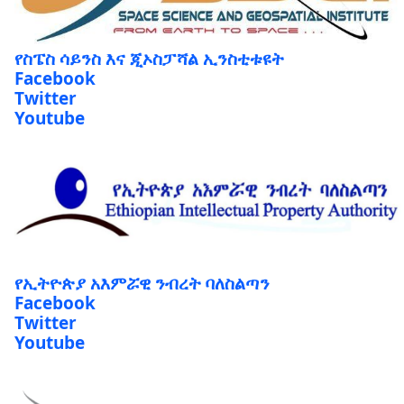
የስፔስ ሳይንስ እና ጂኦስፓሻል ኢንስቲቱዩት
Facebook
Twitter
Youtube
የኢትዮጵያ አእምሯዊ ንብረት ባለስልጣን
Facebook
Twitter
Youtube