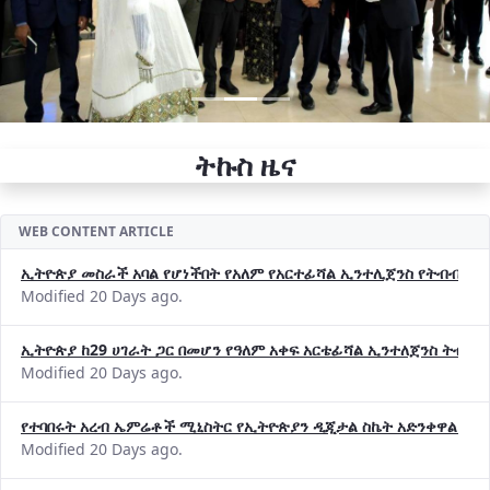
ትኩስ ዜና
WEB CONTENT ARTICLE
ኢትዮጵያ መስራች አባል የሆነችበት የአለም የአርተፊሻል ኢንተሊጀንስ የትብብር ድርጅት (
Modified 20 Days ago.
ኢትዮጵያ ከ29 ሀገራት ጋር በመሆን የዓለም አቀፍ አርቴፊሻል ኢንተለጀንስ ትብብ
Modified 20 Days ago.
የተባበሩት አረብ ኤምሬቶች ሚኒስትር የኢትዮጵያን ዲጂታል ስኬት አድንቀዋል —የ
Modified 20 Days ago.