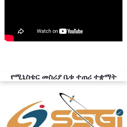
የሚኒስቴር መስሪያ ቤቱ ተጠሪ ተቋማት