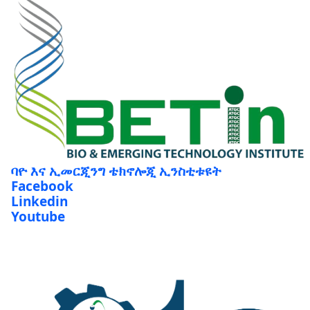
ባዮ እና ኢመርጂንግ ቴክኖሎጂ ኢንስቲቱዩት
Facebook
Linkedin
Youtube