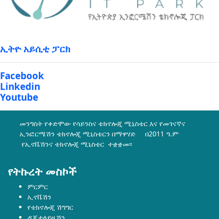
ኢትዮ አይሲቲ ፓርክ
Facebook
Linkedin
Youtube
መንግስት የቀድሞው የሳይንስና ቴክኖሎጂ ሚኒስቴር እና የመገናኛና
ኢንፎርሜሽን ቴክኖሎጂ ሚኒስቴርን በማዋሃድ በ2011 ዓ.ም
የኢኖቬሽንና ቴክኖሎጂ ሚኒስቴር ተቋቋመ፡፡
የትኩረት መስኮች
ምርምር
ኢኖቬሽን
የቴክኖሎጂ ሽግግር
ዲጂታላይዜሽን