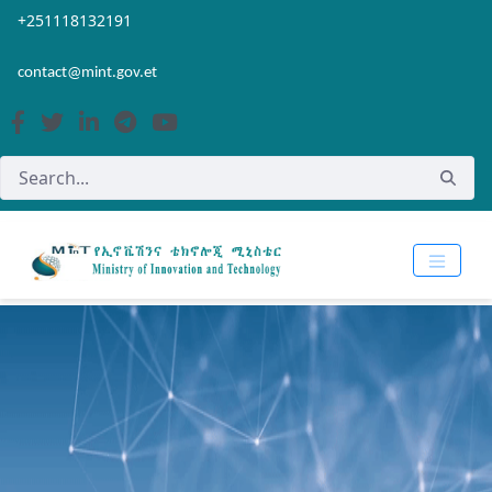
Skip to Main Content
Open Accessibility Menu
+251118132191
contact@mint.gov.et