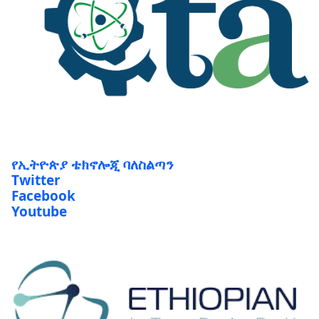
የኢትዮጵያ ቴክኖሎጂ ባለስልጣን
Twitter
Facebook
Youtube