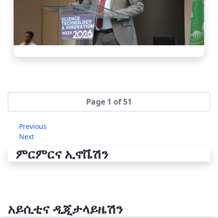
Page 1 of 51
Previous
Next
ምርምርና ኢኖቬሽን
አይሲቲና ዲጂታላይዜሽን