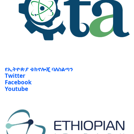
የኢትዮጵያ ቴክኖሎጂ ባለስልጣን
Twitter
Facebook
Youtube