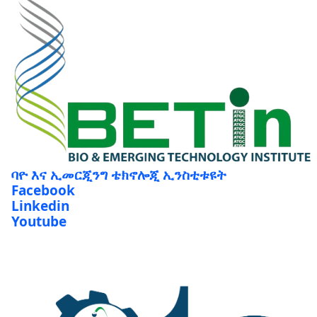
ባዮ እና ኢመርጂንግ ቴክኖሎጂ ኢንስቲቱዩት
Facebook
Linkedin
Youtube