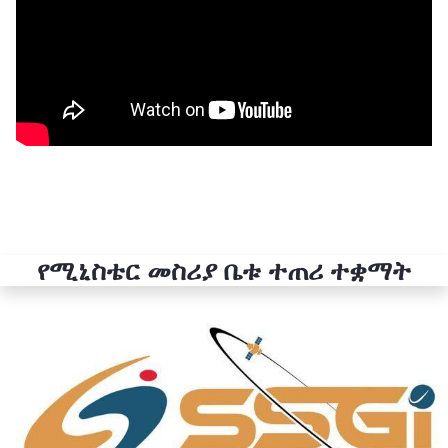
የሚኒስቴር መስሪያ ቤቱ ተጠሪ ተቋማት