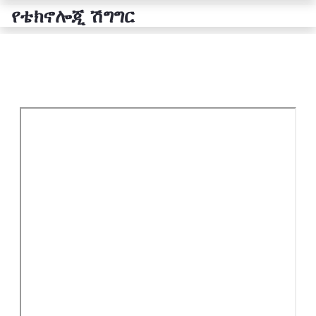
የቴክኖሎጂ ሽግግር