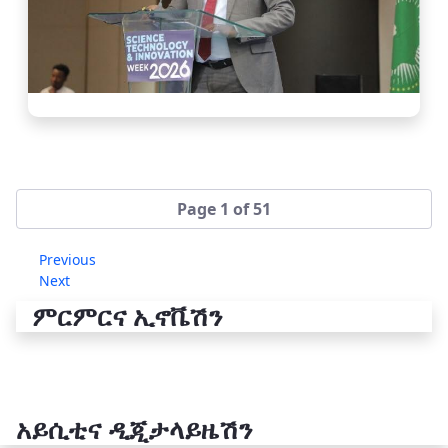
Page 1 of 51
Previous
Next
ምርምርና ኢኖቬሽን
አይሲቲና ዲጂታላይዜሽን