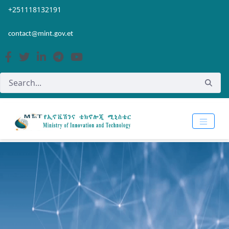
Skip to Main Content
Open Accessibility Menu
+251118132191
contact@mint.gov.et