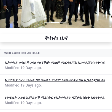
ትኩስ ዜና
WEB CONTENT ARTICLE
ኢትዮጵያ መስራች አባል የሆነችበት የአለም የአርተፊሻል ኢንተሊጀንስ የትብብር ድርጅት (
Modified 19 Days ago.
ኢትዮጵያ ከ29 ሀገራት ጋር በመሆን የዓለም አቀፍ አርቴፊሻል ኢንተለጀንስ ትብብ
Modified 19 Days ago.
የተባበሩት አረብ ኤምሬቶች ሚኒስትር የኢትዮጵያን ዲጂታል ስኬት አድንቀዋል —የ
Modified 19 Days ago.