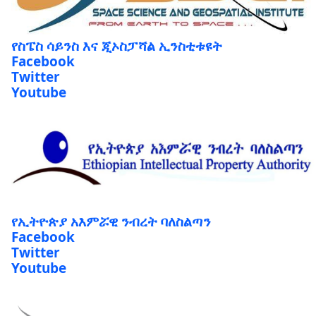
የስፔስ ሳይንስ እና ጂኦስፓሻል ኢንስቲቱዩት
Facebook
Twitter
Youtube
የኢትዮጵያ አእምሯዊ ንብረት ባለስልጣን
Facebook
Twitter
Youtube