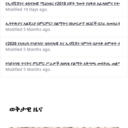
የኢኖቬሽንና ቴክኖሎጂ ሚኒስቴር የ2018 በጀት ዓመት የዕቅድ አፈጻጸምና የቀጣይ 
Modified 19 Days ago.
ኢትዮጵያና አልጄሪያ በምርምር፣ በልማትና በስታርታፕ ዘርፎች በጋራ ለመስራት መከሩ
Modified 5 Months ago.
የ2026 የአፍሪካ የሳይንስ፣ ቴክኖሎጂ እና ኢኖቬሽን ሳምንት በታላቅ ድምቀት ተጠና
Modified 5 Months ago.
የሳይንሳዊ ጥናትና ምርምር ሥራዎች ለዘላቂ የልማት አቅጣጫ መፍትሔ ጠቋሚ መ
Modified 5 Months ago.
ወቅታዊ ዜና