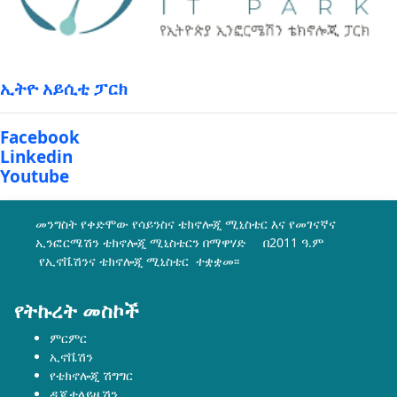
ኢትዮ አይሲቲ ፓርክ
Facebook
Linkedin
Youtube
መንግስት የቀድሞው የሳይንስና ቴክኖሎጂ ሚኒስቴር እና የመገናኛና
ኢንፎርሜሽን ቴክኖሎጂ ሚኒስቴርን በማዋሃድ በ2011 ዓ.ም
የኢኖቬሽንና ቴክኖሎጂ ሚኒስቴር ተቋቋመ፡፡
የትኩረት መስኮች
ምርምር
ኢኖቬሽን
የቴክኖሎጂ ሽግግር
ዲጂታላይዜሽን