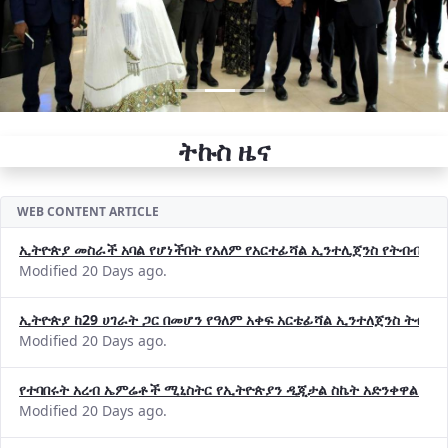
ትኩስ ዜና
WEB CONTENT ARTICLE
ኢትዮጵያ መስራች አባል የሆነችበት የአለም የአርተፊሻል ኢንተሊጀንስ የትብብር ድርጅት (
Modified 20 Days ago.
ኢትዮጵያ ከ29 ሀገራት ጋር በመሆን የዓለም አቀፍ አርቴፊሻል ኢንተለጀንስ ትብብ
Modified 20 Days ago.
የተባበሩት አረብ ኤምሬቶች ሚኒስትር የኢትዮጵያን ዲጂታል ስኬት አድንቀዋል —የ
Modified 20 Days ago.