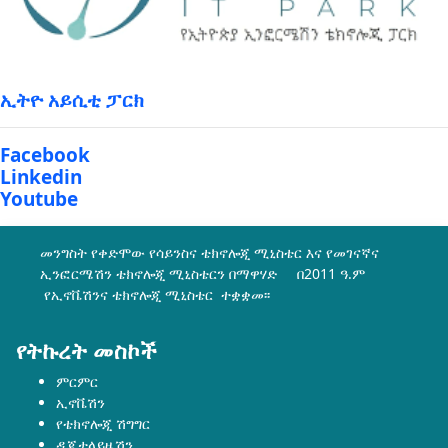
ኢትዮ አይሲቲ ፓርክ
Facebook
Linkedin
Youtube
መንግስት የቀድሞው የሳይንስና ቴክኖሎጂ ሚኒስቴር እና የመገናኛና
ኢንፎርሜሽን ቴክኖሎጂ ሚኒስቴርን በማዋሃድ በ2011 ዓ.ም
የኢኖቬሽንና ቴክኖሎጂ ሚኒስቴር ተቋቋመ፡፡
የትኩረት መስኮች
ምርምር
ኢኖቬሽን
የቴክኖሎጂ ሽግግር
ዲጂታላይዜሽን