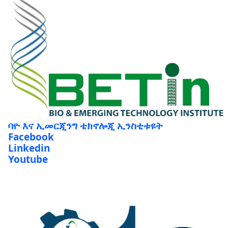
ባዮ እና ኢመርጂንግ ቴክኖሎጂ ኢንስቲቱዩት
Facebook
Linkedin
Youtube