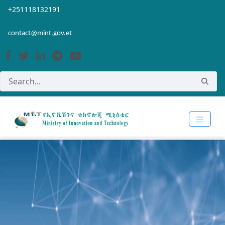
Skip to Main Content
Open Accessibility Menu
+251118132191
contact@mint.gov.et