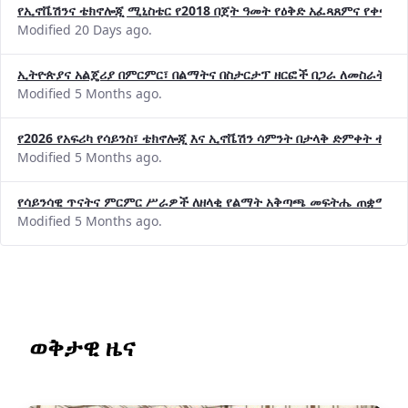
የኢኖቬሽንና ቴክኖሎጂ ሚኒስቴር የ2018 በጀት ዓመት የዕቅድ አፈጻጸምና የቀጣይ 
Modified 20 Days ago.
ኢትዮጵያና አልጄሪያ በምርምር፣ በልማትና በስታርታፕ ዘርፎች በጋራ ለመስራት መከሩ
Modified 5 Months ago.
የ2026 የአፍሪካ የሳይንስ፣ ቴክኖሎጂ እና ኢኖቬሽን ሳምንት በታላቅ ድምቀት ተጠና
Modified 5 Months ago.
የሳይንሳዊ ጥናትና ምርምር ሥራዎች ለዘላቂ የልማት አቅጣጫ መፍትሔ ጠቋሚ መ
Modified 5 Months ago.
ወቅታዊ ዜና