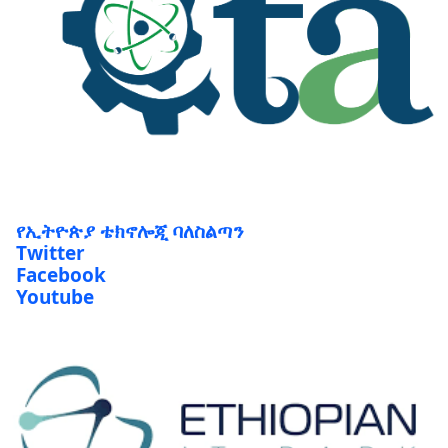
የኢትዮጵያ ቴክኖሎጂ ባለስልጣን
Twitter
Facebook
Youtube