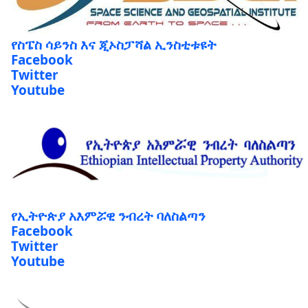
የስፔስ ሳይንስ እና ጂኦስፓሻል ኢንስቲቱዩት
Facebook
Twitter
Youtube
የኢትዮጵያ አእምሯዊ ንብረት ባለስልጣን
Facebook
Twitter
Youtube