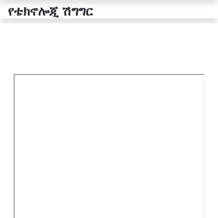
የቴክኖሎጂ ሽግግር