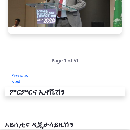
Page 1 of 51
Previous
Next
ምርምርና ኢኖቬሽን
አይሲቲና ዲጂታላይዜሽን