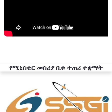
የሚኒስቴር መስሪያ ቤቱ ተጠሪ ተቋማት