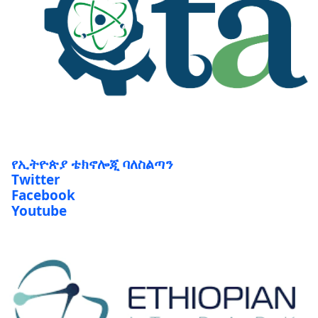
የኢትዮጵያ ቴክኖሎጂ ባለስልጣን
Twitter
Facebook
Youtube