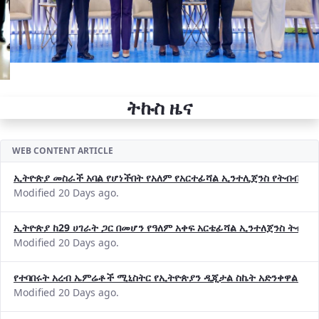
ትኩስ ዜና
WEB CONTENT ARTICLE
ኢትዮጵያ መስራች አባል የሆነችበት የአለም የአርተፊሻል ኢንተሊጀንስ የትብብር ድርጅት (
Modified 20 Days ago.
ኢትዮጵያ ከ29 ሀገራት ጋር በመሆን የዓለም አቀፍ አርቴፊሻል ኢንተለጀንስ ትብብ
Modified 20 Days ago.
የተባበሩት አረብ ኤምሬቶች ሚኒስትር የኢትዮጵያን ዲጂታል ስኬት አድንቀዋል —የ
Modified 20 Days ago.
የኢኖቬሽንና ቴክኖሎጂ ሚኒስቴር የ2018 በጀት ዓመት የዕቅድ አፈጻጸምና የቀጣይ 