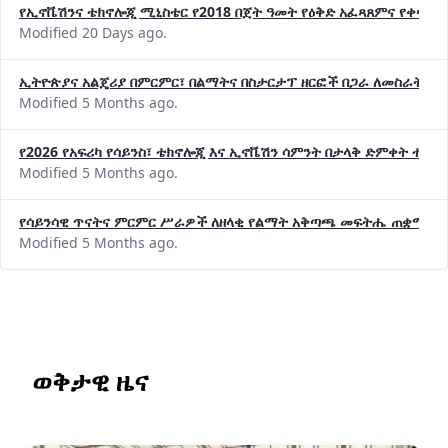
Modified 20 Days ago.
ኢትዮጵያና አልጄሪያ በምርምር፣ በልማትና በስታርታፕ ዘርፎች በጋራ ለመስራት መከሩ
Modified 5 Months ago.
የ2026 የአፍሪካ የሳይንስ፣ ቴክኖሎጂ እና ኢኖቬሽን ሳምንት በታላቅ ድምቀት ተጠና
Modified 5 Months ago.
የሳይንሳዊ ጥናትና ምርምር ሥራዎች ለዘላቂ የልማት አቅጣጫ መፍትሔ ጠቋሚ መ
Modified 5 Months ago.
ወቅታዊ ዜና