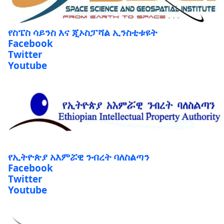
የስፔስ ሳይንስ እና ጂኦስፓሻል ኢንስቲቱዩት
Facebook
Twitter
Youtube
የኢትዮጵያ አእምሯዊ ንብረት ባለስልጣን
Facebook
Twitter
Youtube