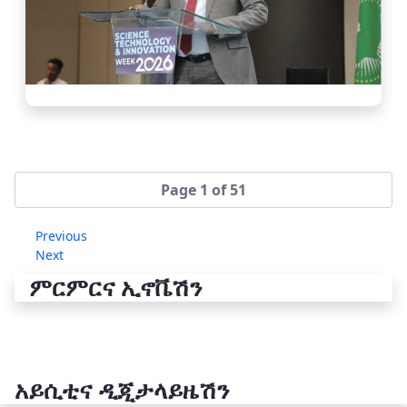
Page 1 of 51
Previous
Next
ምርምርና ኢኖቬሽን
አይሲቲና ዲጂታላይዜሽን
የቴክኖሎጂ ሽግግር