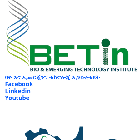
ባዮ እና ኢመርጂንግ ቴክኖሎጂ ኢንስቲቱዩት
Facebook
Linkedin
Youtube