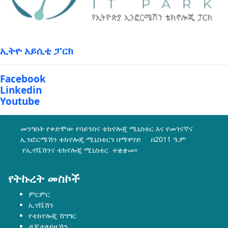
ኢትዮ አይሲቲ ፓርክ
Facebook
Linkedin
Youtube
መንግስት የቀድሞው የሳይንስና ቴክኖሎጂ ሚኒስቴር እና የመገናኛና
ኢንፎርሜሽን ቴክኖሎጂ ሚኒስቴርን በማዋሃድ በ2011 ዓ.ም
የኢኖቬሽንና ቴክኖሎጂ ሚኒስቴር ተቋቋመ፡፡
የትኩረት መስኮች
ምርምር
ኢኖቬሽን
የቴክኖሎጂ ሽግግር
ዲጂታላይዜሽን