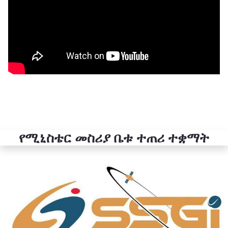
የሚኒስቴር መስሪያ ቤቱ ተጠሪ ተቋማት