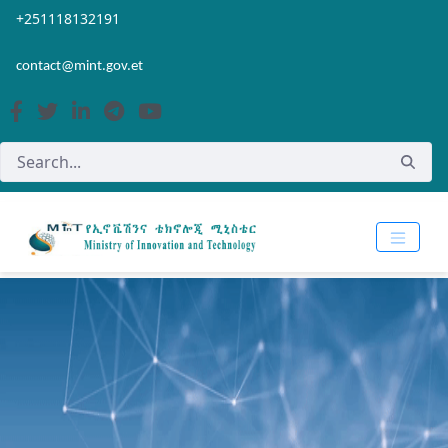
Skip to Main Content
Open Accessibility Menu
+251118132191
contact@mint.gov.et