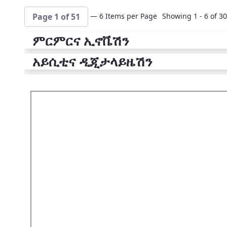
— 6 Items per Page
Showing 1 - 6 of 30
Page 1 of 51
ምርምርና ኢኖቬሽን
አይሲቲና ዲጂታላይዜሽን