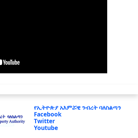
የኢትዮጵያ አእምሯዊ ንብረት ባለስልጣን
Facebook
Twitter
Youtube