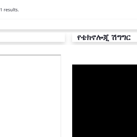
1 results.
የቴክኖሎጂ ሽግግር