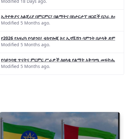
Modified 18 Days ago.
ኢትዮጵያና አልጄሪያ በምርምር፣ በልማትና በስታርታፕ ዘርፎች በጋራ ለመስራት መከሩ፡፡
Modified 5 Months ago.
የ2026 የአፍሪካ የሳይንስ፣ ቴክኖሎጂ እና ኢኖቬሽን ሳምንት በታላቅ ድምቀት ተጠናቀቀ
Modified 5 Months ago.
የሳይንሳዊ ጥናትና ምርምር ሥራዎች ለዘላቂ የልማት አቅጣጫ መፍትሔ ጠቋሚ መሆና
Modified 5 Months ago.