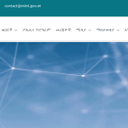
contact@mint.gov.et
ዘርፎች
ፖሊሲና ፕሮግራም
መረጃዎች
ሚዲያ
ማስታወቂያ
አ