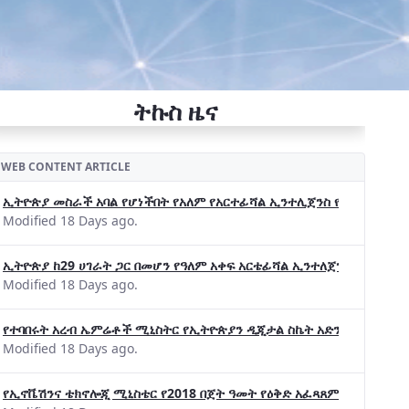
ትኩስ ዜና
WEB CONTENT ARTICLE
ኢትዮጵያ መስራች አባል የሆነችበት የአለም የአርተፊሻል ኢንተሊጀንስ የትብብር ድርጅት (Wo
Modified 18 Days ago.
ኢትዮጵያ ከ29 ሀገራት ጋር በመሆን የዓለም አቀፍ አርቴፊሻል ኢንተለጀንስ ትብብር 
Modified 18 Days ago.
የተባበሩት አረብ ኤምሬቶች ሚኒስትር የኢትዮጵያን ዲጂታል ስኬት አድንቀዋል —የኢት
Modified 18 Days ago.
የኢኖቬሽንና ቴክኖሎጂ ሚኒስቴር የ2018 በጀት ዓመት የዕቅድ አፈጻጸምና የቀጣይ አቅ