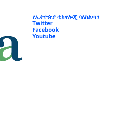
የኢትዮጵያ ቴክኖሎጂ ባለስልጣን
Twitter
Facebook
Youtube