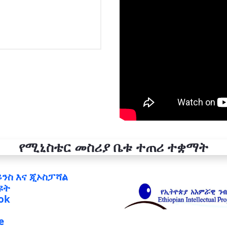
የሚኒስቴር መስሪያ ቤቱ ተጠሪ ተቋማት
ይንስ እና ጂኦስፓሻል
ዩት
ok
e