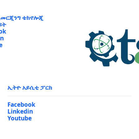
ኢመርጂንግ ቴክኖሎጂ
ዩት
ok
in
e
ኢትዮ አይሲቲ ፓርክ
Facebook
Linkedin
Youtube