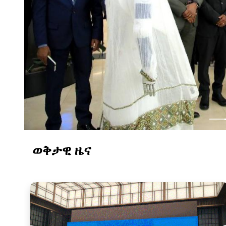
ወቅታዊ ዜና