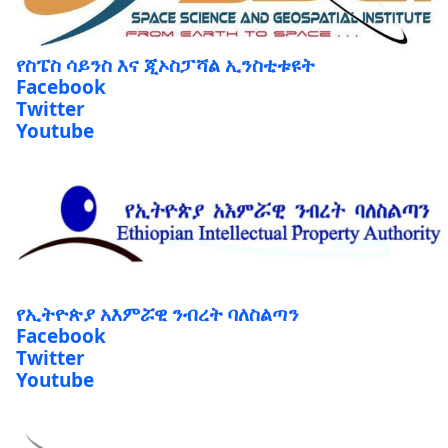
የስፔስ ሳይንስ እና ጂኦስፓሻል ኢንስቲቱዩት
Facebook
Twitter
Youtube
የኢትዮጵያ አእምሯዊ ንብረት ባለስልጣን
Facebook
Twitter
Youtube