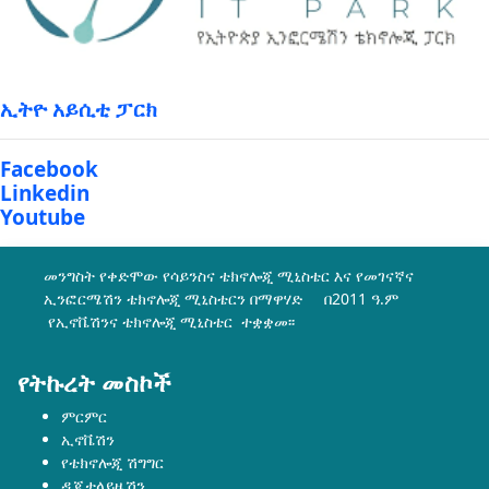
ኢትዮ አይሲቲ ፓርክ
Facebook
Linkedin
Youtube
መንግስት የቀድሞው የሳይንስና ቴክኖሎጂ ሚኒስቴር እና የመገናኛና
ኢንፎርሜሽን ቴክኖሎጂ ሚኒስቴርን በማዋሃድ በ2011 ዓ.ም
የኢኖቬሽንና ቴክኖሎጂ ሚኒስቴር ተቋቋመ፡፡
የትኩረት መስኮች
ምርምር
ኢኖቬሽን
የቴክኖሎጂ ሽግግር
ዲጂታላይዜሽን