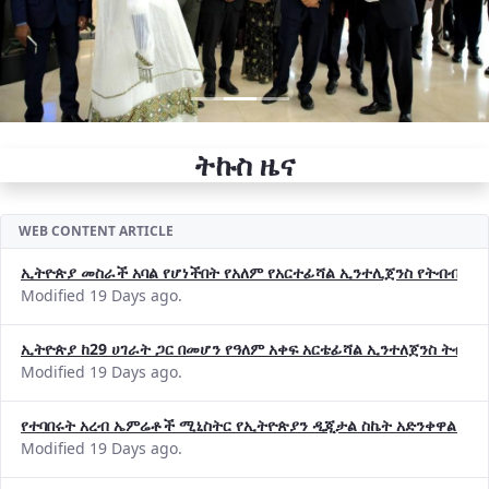
ትኩስ ዜና
WEB CONTENT ARTICLE
ኢትዮጵያ መስራች አባል የሆነችበት የአለም የአርተፊሻል ኢንተሊጀንስ የትብብር ድርጅት (
Modified 19 Days ago.
ኢትዮጵያ ከ29 ሀገራት ጋር በመሆን የዓለም አቀፍ አርቴፊሻል ኢንተለጀንስ ትብብ
Modified 19 Days ago.
የተባበሩት አረብ ኤምሬቶች ሚኒስትር የኢትዮጵያን ዲጂታል ስኬት አድንቀዋል —የ
Modified 19 Days ago.