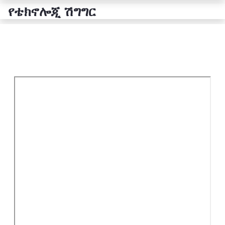
የቴክኖሎጂ ሽግግር