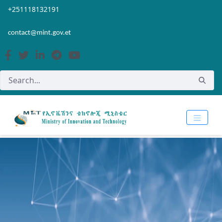
Skip to Main Content
Open Accessibility Menu
+251118132191
contact@mint.gov.et