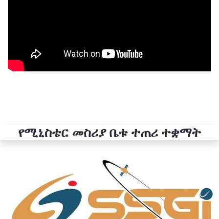
የሚኒስቴር መስሪያ ቤቱ ተጠሪ ተቋማት