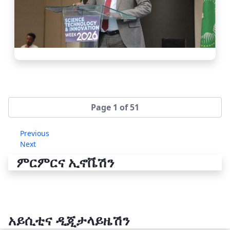
Page 1 of 51
Previous
Next
ምርምርና ኢኖቬሽን
አይሲቲና ዲጂታላይዜሽን