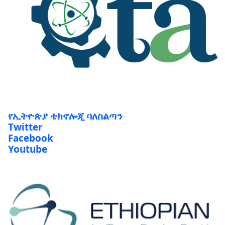
የኢትዮጵያ ቴክኖሎጂ ባለስልጣን
Twitter
Facebook
Youtube