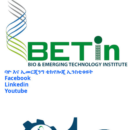
ባዮ እና ኢመርጂንግ ቴክኖሎጂ ኢንስቲቱዩት
Facebook
Linkedin
Youtube