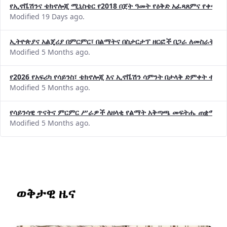
የኢኖቬሽንና ቴክኖሎጂ ሚኒስቴር የ2018 በጀት ዓመት የዕቅድ አፈጻጸምና የቀጣይ 
Modified 19 Days ago.
ኢትዮጵያና አልጄሪያ በምርምር፣ በልማትና በስታርታፕ ዘርፎች በጋራ ለመስራት መከሩ
Modified 5 Months ago.
የ2026 የአፍሪካ የሳይንስ፣ ቴክኖሎጂ እና ኢኖቬሽን ሳምንት በታላቅ ድምቀት ተጠና
Modified 5 Months ago.
የሳይንሳዊ ጥናትና ምርምር ሥራዎች ለዘላቂ የልማት አቅጣጫ መፍትሔ ጠቋሚ መ
Modified 5 Months ago.
ወቅታዊ ዜና