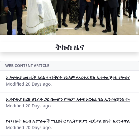
ትኩስ ዜና
WEB CONTENT ARTICLE
ኢትዮጵያ መስራች አባል የሆነችበት የአለም የአርተፊሻል ኢንተሊጀንስ የትብብር ድርጅት (
Modified 20 Days ago.
ኢትዮጵያ ከ29 ሀገራት ጋር በመሆን የዓለም አቀፍ አርቴፊሻል ኢንተለጀንስ ትብብ
Modified 20 Days ago.
የተባበሩት አረብ ኤምሬቶች ሚኒስትር የኢትዮጵያን ዲጂታል ስኬት አድንቀዋል —የ
Modified 20 Days ago.
የኢኖቬሽንና ቴክኖሎጂ ሚኒስቴር የ2018 በጀት ዓመት የዕቅድ አፈጻጸምና የቀጣይ 