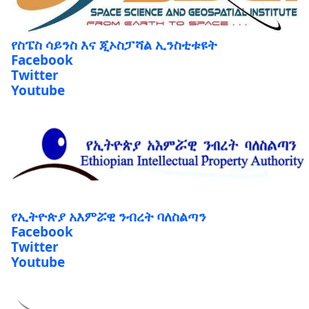
የስፔስ ሳይንስ እና ጂኦስፓሻል ኢንስቲቱዩት
Facebook
Twitter
Youtube
የኢትዮጵያ አእምሯዊ ንብረት ባለስልጣን
Facebook
Twitter
Youtube