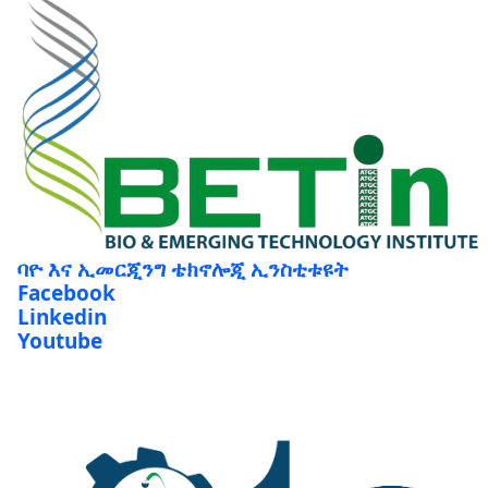
ባዮ እና ኢመርጂንግ ቴክኖሎጂ ኢንስቲቱዩት
Facebook
Linkedin
Youtube