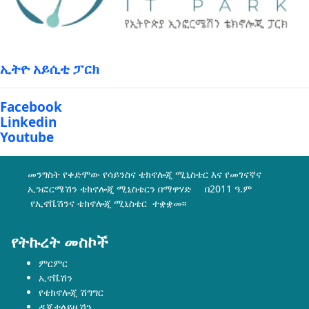
ኢትዮ አይሲቲ ፓርክ
Facebook
Linkedin
Youtube
መንግስት የቀድሞው የሳይንስና ቴክኖሎጂ ሚኒስቴር እና የመገናኛና
ኢንፎርሜሽን ቴክኖሎጂ ሚኒስቴርን በማዋሃድ በ2011 ዓ.ም
የኢኖቬሽንና ቴክኖሎጂ ሚኒስቴር ተቋቋመ፡፡
የትኩረት መስኮች
ምርምር
ኢኖቬሽን
የቴክኖሎጂ ሽግግር
ዲጂታላይዜሽን