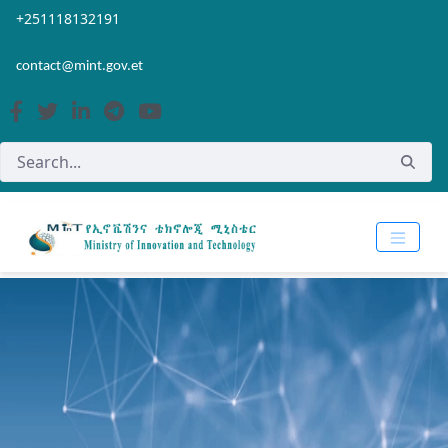
Skip to Main Content
Open Accessibility Menu
+251118132191
contact@mint.gov.et