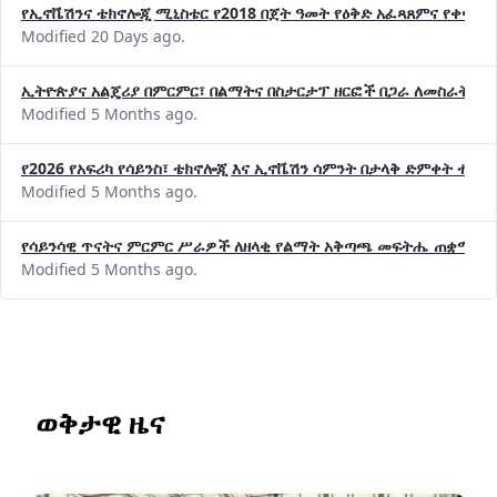
Modified 20 Days ago.
ኢትዮጵያና አልጄሪያ በምርምር፣ በልማትና በስታርታፕ ዘርፎች በጋራ ለመስራት መከሩ
Modified 5 Months ago.
የ2026 የአፍሪካ የሳይንስ፣ ቴክኖሎጂ እና ኢኖቬሽን ሳምንት በታላቅ ድምቀት ተጠና
Modified 5 Months ago.
የሳይንሳዊ ጥናትና ምርምር ሥራዎች ለዘላቂ የልማት አቅጣጫ መፍትሔ ጠቋሚ መ
Modified 5 Months ago.
ወቅታዊ ዜና