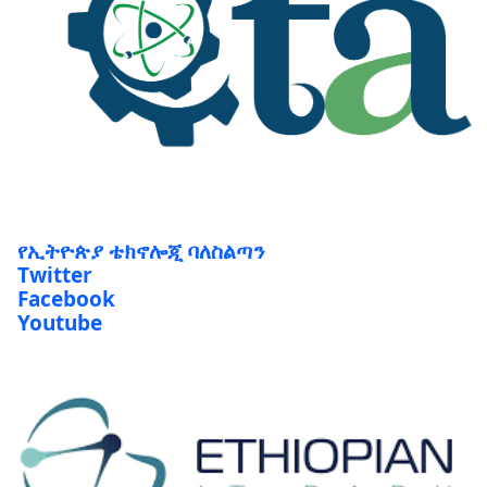
የኢትዮጵያ ቴክኖሎጂ ባለስልጣን
Twitter
Facebook
Youtube