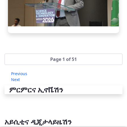
Page 1 of 51
Previous
Next
ምርምርና ኢኖቬሽን
አይሲቲና ዲጂታላይዜሽን
የቴክኖሎጂ ሽግግር