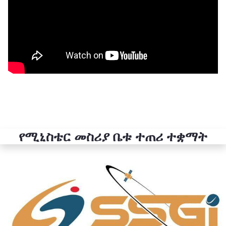
የሚኒስቴር መስሪያ ቤቱ ተጠሪ ተቋማት