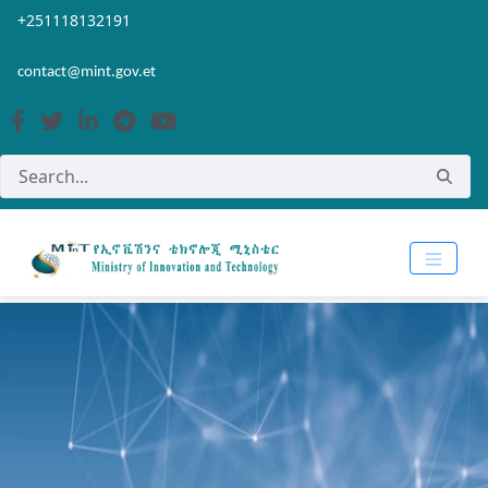
Skip to Main Content
Open Accessibility Menu
+251118132191
contact@mint.gov.et