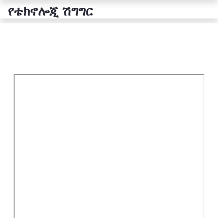
የቴክኖሎጂ ሽግግር