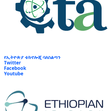
የኢትዮጵያ ቴክኖሎጂ ባለስልጣን
Twitter
Facebook
Youtube