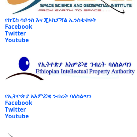
የስፔስ ሳይንስ እና ጂኦስፓሻል ኢንስቲቱዩት
Facebook
Twitter
Youtube
የኢትዮጵያ አእምሯዊ ንብረት ባለስልጣን
Facebook
Twitter
Youtube