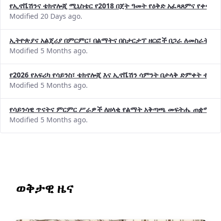
የኢኖቬሽንና ቴክኖሎጂ ሚኒስቴር የ2018 በጀት ዓመት የዕቅድ አፈጻጸምና የቀጣይ 
Modified 20 Days ago.
ኢትዮጵያና አልጄሪያ በምርምር፣ በልማትና በስታርታፕ ዘርፎች በጋራ ለመስራት መከሩ
Modified 5 Months ago.
የ2026 የአፍሪካ የሳይንስ፣ ቴክኖሎጂ እና ኢኖቬሽን ሳምንት በታላቅ ድምቀት ተጠና
Modified 5 Months ago.
የሳይንሳዊ ጥናትና ምርምር ሥራዎች ለዘላቂ የልማት አቅጣጫ መፍትሔ ጠቋሚ መ
Modified 5 Months ago.
ወቅታዊ ዜና