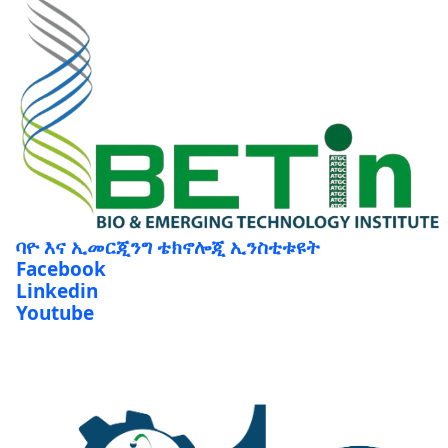
ባዮ እና ኢመርጂንግ ቴክኖሎጂ ኢንስቲቱዩት
Facebook
Linkedin
Youtube