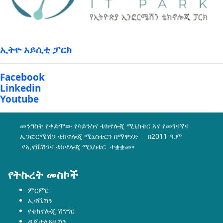
ኢትዮ አይሲቲ ፓርክ
Facebook
Linkedin
Youtube
መንግስት የቀድሞው የሳይንስና ቴክኖሎጂ ሚኒስቴር እና የመገናኛና
ኢንፎርሜሽን ቴክኖሎጂ ሚኒስቴርን በማዋሃድ በ2011 ዓ.ም
የኢኖቬሽንና ቴክኖሎጂ ሚኒስቴር ተቋቋመ፡፡
የትኩረት መስኮች
ምርምር
ኢኖቬሽን
የቴክኖሎጂ ሽግግር
ዲጂታላይዜሽን