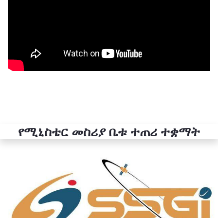
የሚኒስቴር መስሪያ ቤቱ ተጠሪ ተቋማት