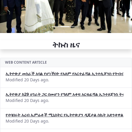
ትኩስ ዜና
WEB CONTENT ARTICLE
ኢትዮጵያ መስራች አባል የሆነችበት የአለም የአርተፊሻል ኢንተሊጀንስ የትብብር ድርጅት (
Modified 20 Days ago.
ኢትዮጵያ ከ29 ሀገራት ጋር በመሆን የዓለም አቀፍ አርቴፊሻል ኢንተለጀንስ ትብብ
Modified 20 Days ago.
የተባበሩት አረብ ኤምሬቶች ሚኒስትር የኢትዮጵያን ዲጂታል ስኬት አድንቀዋል —የ
Modified 20 Days ago.