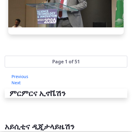
Page 1 of 51
Previous
Next
ምርምርና ኢኖቬሽን
አይሲቲና ዲጂታላይዜሽን