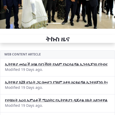
ትኩስ ዜና
WEB CONTENT ARTICLE
ኢትዮጵያ መስራች አባል የሆነችበት የአለም የአርተፊሻል ኢንተሊጀንስ የትብብር ድርጅት (
Modified 19 Days ago.
ኢትዮጵያ ከ29 ሀገራት ጋር በመሆን የዓለም አቀፍ አርቴፊሻል ኢንተለጀንስ ትብብ
Modified 19 Days ago.
የተባበሩት አረብ ኤምሬቶች ሚኒስትር የኢትዮጵያን ዲጂታል ስኬት አድንቀዋል —የ
Modified 19 Days ago.