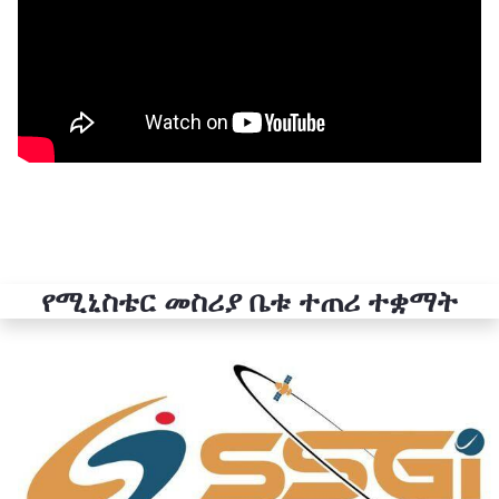
የሚኒስቴር መስሪያ ቤቱ ተጠሪ ተቋማት