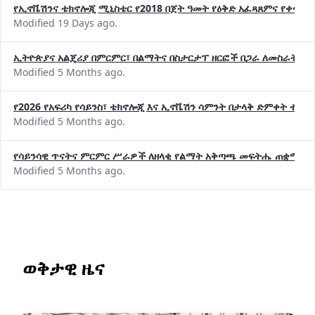
የኢኖቬሽንና ቴክኖሎጂ ሚኒስቴር የ2018 በጀት ዓመት የዕቅድ አፈጻጸምና የቀጣይ 
Modified 19 Days ago.
ኢትዮጵያና አልጄሪያ በምርምር፣ በልማትና በስታርታፕ ዘርፎች በጋራ ለመስራት መከሩ
Modified 5 Months ago.
የ2026 የአፍሪካ የሳይንስ፣ ቴክኖሎጂ እና ኢኖቬሽን ሳምንት በታላቅ ድምቀት ተጠና
Modified 5 Months ago.
የሳይንሳዊ ጥናትና ምርምር ሥራዎች ለዘላቂ የልማት አቅጣጫ መፍትሔ ጠቋሚ መ
Modified 5 Months ago.
ወቅታዊ ዜና