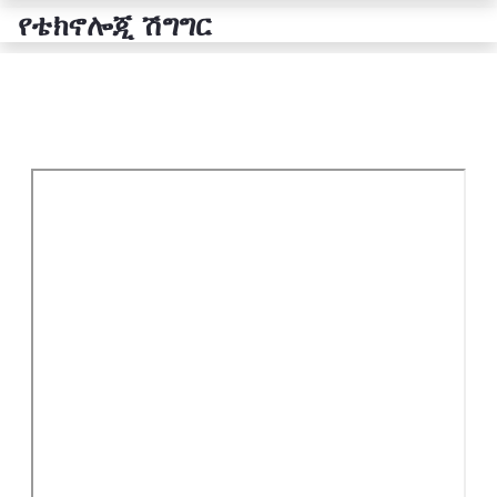
የቴክኖሎጂ ሽግግር