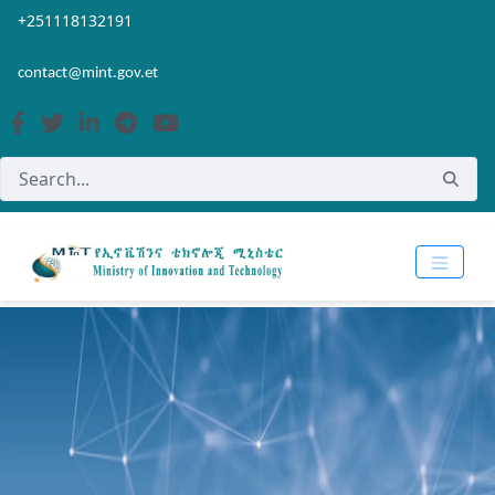
Skip to Main Content
Open Accessibility Menu
+251118132191
contact@mint.gov.et