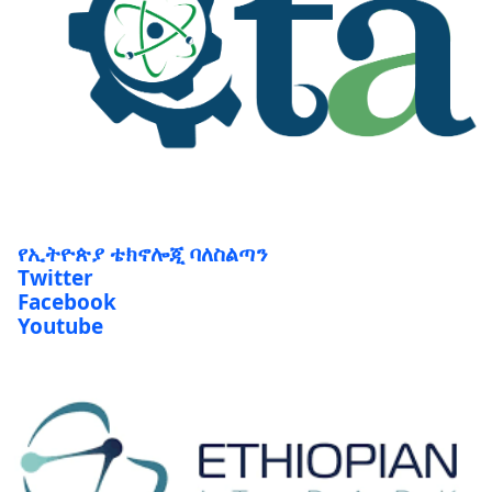
የኢትዮጵያ ቴክኖሎጂ ባለስልጣን
Twitter
Facebook
Youtube