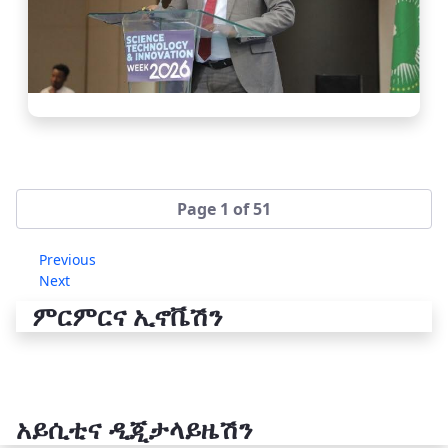
Page 1 of 51
Previous
Next
ምርምርና ኢኖቬሽን
አይሲቲና ዲጂታላይዜሽን