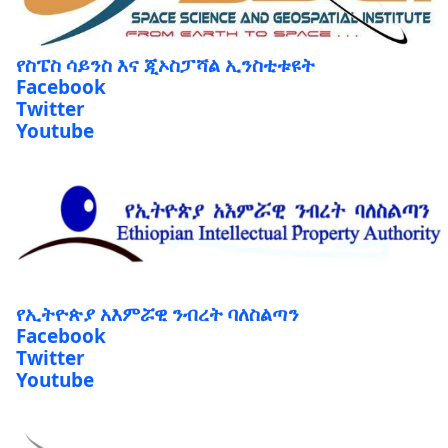
የስፔስ ሳይንስ እና ጂኦስፓሻል ኢንስቲቱዩት
Facebook
Twitter
Youtube
የኢትዮጵያ አእምሯዊ ንብረት ባለስልጣን
Facebook
Twitter
Youtube