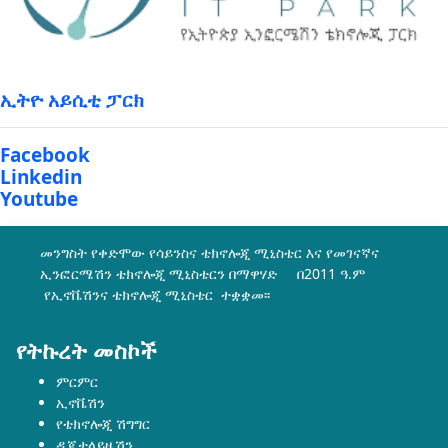
ኢትዮ አይሲቲ ፓርክ
Facebook
Linkedin
Youtube
መንግስት የቀድሞው የሳይንስና ቴክኖሎጂ ሚኒስቴር እና የመገናኛና
ኢንፎርሜሽን ቴክኖሎጂ ሚኒስቴርን በማዋሃድ በ2011 ዓ.ም
የኢኖቬሽንና ቴክኖሎጂ ሚኒስቴር ተቋቋመ፡፡
የትኩረት መስኮች
ምርምር
ኢኖቬሽን
የቴክኖሎጂ ሽግግር
ዲጂታላይዜሽን