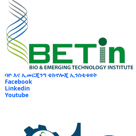
ባዮ እና ኢመርጂንግ ቴክኖሎጂ ኢንስቲቱዩት
Facebook
Linkedin
Youtube