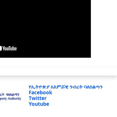
የኢትዮጵያ አእምሯዊ ንብረት ባለስልጣን
Facebook
Twitter
Youtube