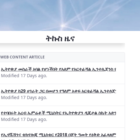
ትኩስ ዜና
WEB CONTENT ARTICLE
ኢትዮጵያ መስራች አባል የሆነችበት የአለም የአርተፊሻል ኢንተሊጀንስ የትብብር ድርጅት (Wo
Modified 17 Days ago.
ኢትዮጵያ ከ29 ሀገራት ጋር በመሆን የዓለም አቀፍ አርቴፊሻል ኢንተለጀንስ ትብብር 
Modified 17 Days ago.
የተባበሩት አረብ ኤምሬቶች ሚኒስትር የኢትዮጵያን ዲጂታል ስኬት አድንቀዋል —የኢት
Modified 17 Days ago.
የኢኖቬሽንና ቴክኖሎጂ ሚኒስቴር የ2018 በጀት ዓመት የዕቅድ አፈጻጸምና የቀጣይ አቅ