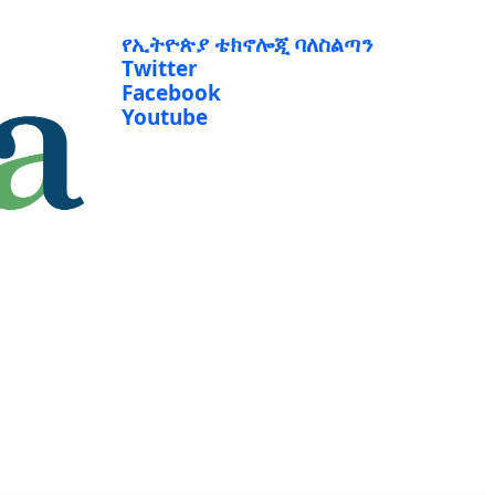
የኢትዮጵያ ቴክኖሎጂ ባለስልጣን
Twitter
Facebook
Youtube