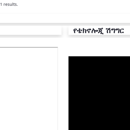
1 results.
የቴክኖሎጂ ሽግግር