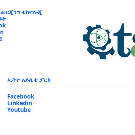
ኢመርጂንግ ቴክኖሎጂ
ዩት
ok
in
e
ኢትዮ አይሲቲ ፓርክ
Facebook
Linkedin
Youtube