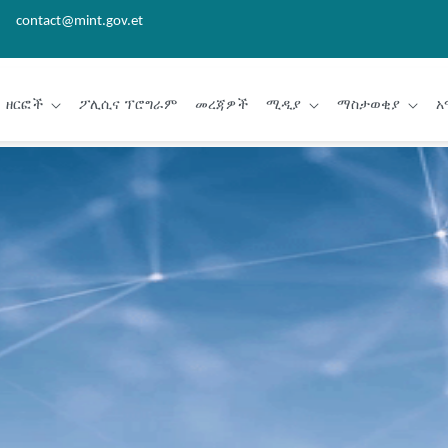
contact@mint.gov.et
ዘርፎች
ፖሊሲና ፕሮግራም
መረጃዎች
ሚዲያ
ማስታወቂያ
አ