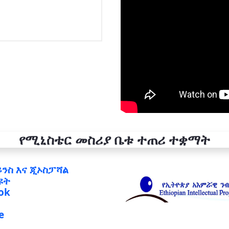
የሚኒስቴር መስሪያ ቤቱ ተጠሪ ተቋማት
ይንስ እና ጂኦስፓሻል
ዩት
ok
e