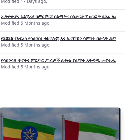
Modified 17 Days ago.
ኢትዮጵያና አልጄሪያ በምርምር፣ በልማትና በስታርታፕ ዘርፎች በጋራ ለመስራት መከሩ፡፡
Modified 5 Months ago.
ኢኮኖሚ እና
የ2026 የአፍሪካ የሳይንስ፣ ቴክኖሎጂ እና ኢኖቬሽን ሳምንት በታላቅ ድምቀት ተጠናቀቀ
ቋመ
Modified 5 Months ago.
የሳይንሳዊ ጥናትና ምርምር ሥራዎች ለዘላቂ የልማት አቅጣጫ መፍትሔ ጠቋሚ መሆና
Modified 5 Months ago.