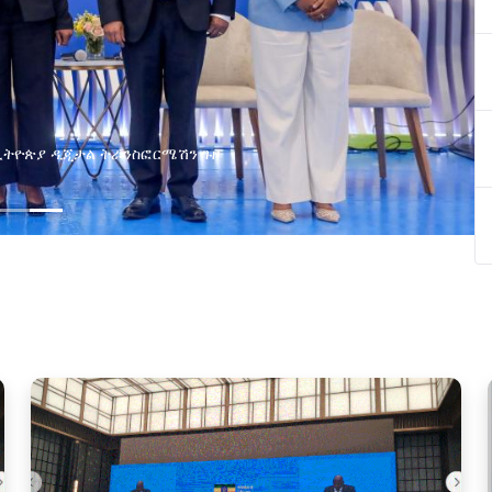
የልማት አጋሮች በአባልነት የየያዘ የኢኖቬሽን፣የዲጅታል 
የኢንፎርሜሽን ቴክኖሎጂ የጋራ ግብረሃይል ተቋ