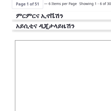
— 6 Items per Page
Showing 1 - 6 of 30
Page 1 of 51
ምርምርና ኢኖቬሽን
አይሲቲና ዲጂታላይዜሽን