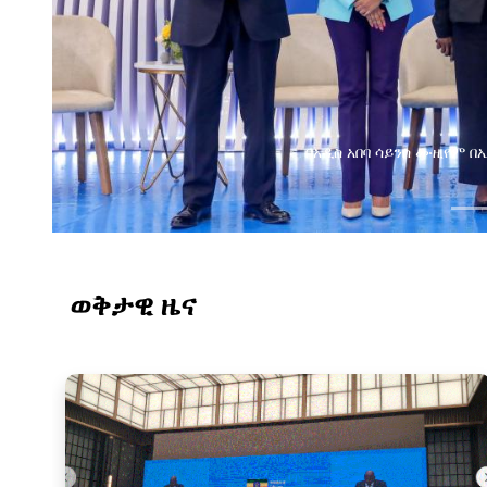
ጂታል ትራንስፎርሜሽን ጉዞ
ወቅታዊ ዜና