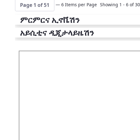
— 6 Items per Page
Showing 1 - 6 of 30
Page 1 of 51
ምርምርና ኢኖቬሽን
አይሲቲና ዲጂታላይዜሽን