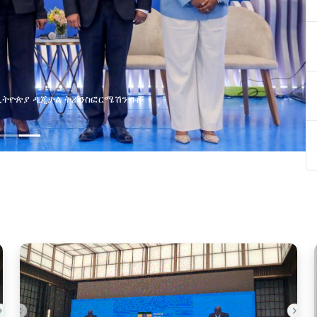
የልማት አጋሮች በአባልነት የየያዘ የኢኖቬሽን፣የዲጅታል 
የኢንፎርሜሽን ቴክኖሎጂ የጋራ ግብረሃይል ተቋ