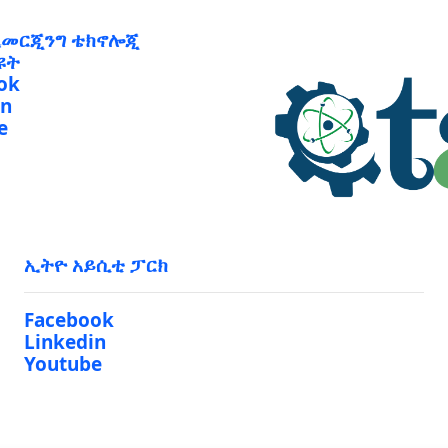
ኢመርጂንግ ቴክኖሎጂ
ዩት
ok
in
e
ኢትዮ አይሲቲ ፓርክ
Facebook
Linkedin
Youtube