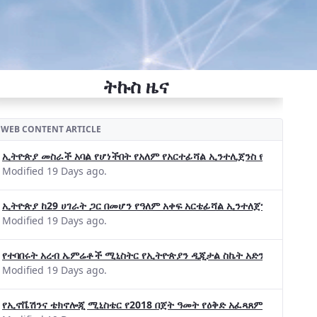
ትኩስ ዜና
WEB CONTENT ARTICLE
ኢትዮጵያ መስራች አባል የሆነችበት የአለም የአርተፊሻል ኢንተሊጀንስ የትብብር ድርጅት (Wo
Modified 19 Days ago.
ኢትዮጵያ ከ29 ሀገራት ጋር በመሆን የዓለም አቀፍ አርቴፊሻል ኢንተለጀንስ ትብብር 
Modified 19 Days ago.
የተባበሩት አረብ ኤምሬቶች ሚኒስትር የኢትዮጵያን ዲጂታል ስኬት አድንቀዋል —የኢት
Modified 19 Days ago.
የኢኖቬሽንና ቴክኖሎጂ ሚኒስቴር የ2018 በጀት ዓመት የዕቅድ አፈጻጸምና የቀጣይ አቅ