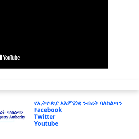
የኢትዮጵያ አእምሯዊ ንብረት ባለስልጣን
Facebook
Twitter
Youtube