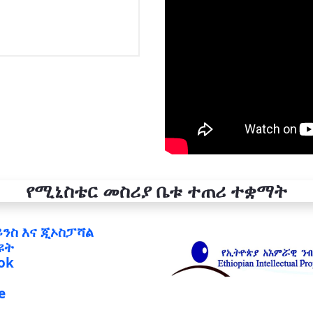
የሚኒስቴር መስሪያ ቤቱ ተጠሪ ተቋማት
ይንስ እና ጂኦስፓሻል
ዩት
ok
e