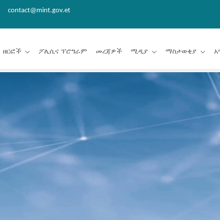
contact@mint.gov.et
ዘርፎች
ፖሊሲና ፕሮግራም
መረጃዎች
ሚዲያ
ማስታወቂያ
አ