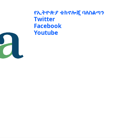
የኢትዮጵያ ቴክኖሎጂ ባለስልጣን
Twitter
Facebook
Youtube