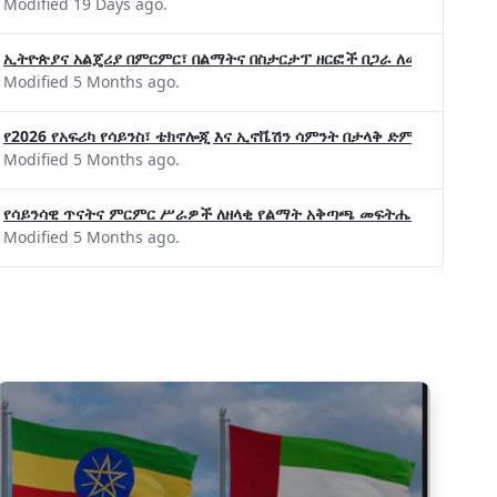
Modified 19 Days ago.
ኢትዮጵያና አልጄሪያ በምርምር፣ በልማትና በስታርታፕ ዘርፎች በጋራ ለመስራት መከሩ፡፡
Modified 5 Months ago.
ኢኮኖሚ እና
የ2026 የአፍሪካ የሳይንስ፣ ቴክኖሎጂ እና ኢኖቬሽን ሳምንት በታላቅ ድምቀት ተጠናቀቀ
ቋመ
Modified 5 Months ago.
የሳይንሳዊ ጥናትና ምርምር ሥራዎች ለዘላቂ የልማት አቅጣጫ መፍትሔ ጠቋሚ መሆና
Modified 5 Months ago.