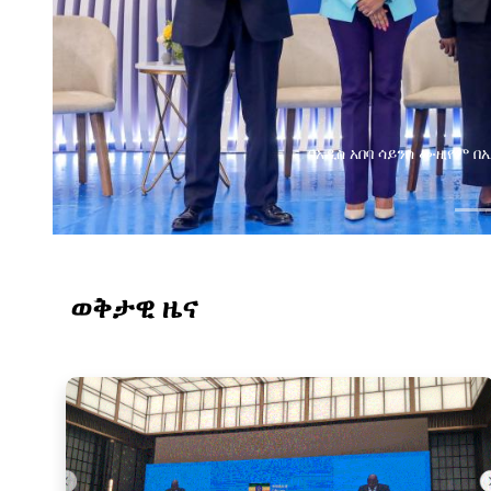
ጂታል ትራንስፎርሜሽን ጉዞ
ወቅታዊ ዜና