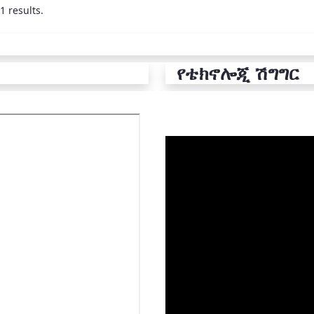
1 results.
የቴክኖሎጂ ሽግግር