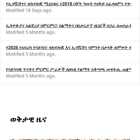
Modified 18 Days ago.
ኢትዮጵያና አልጄሪያ በምርምር፣ በልማትና በስታርታፕ ዘርፎች በጋራ ለመስራት መከሩ
Modified 5 Months ago.
የ2026 የአፍሪካ የሳይንስ፣ ቴክኖሎጂ እና ኢኖቬሽን ሳምንት በታላቅ ድምቀት ተጠና
Modified 5 Months ago.
የሳይንሳዊ ጥናትና ምርምር ሥራዎች ለዘላቂ የልማት አቅጣጫ መፍትሔ ጠቋሚ መ
Modified 5 Months ago.
ወቅታዊ ዜና