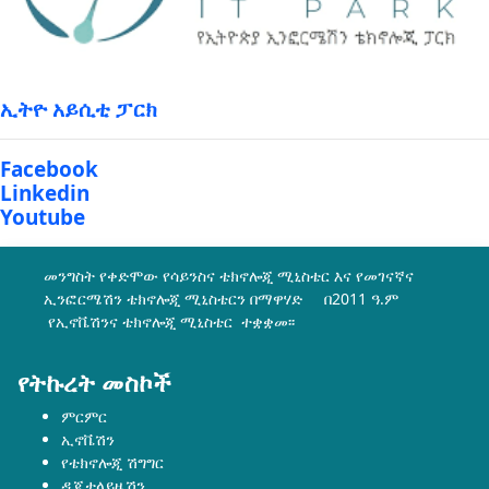
ኢትዮ አይሲቲ ፓርክ
Facebook
Linkedin
Youtube
መንግስት የቀድሞው የሳይንስና ቴክኖሎጂ ሚኒስቴር እና የመገናኛና
ኢንፎርሜሽን ቴክኖሎጂ ሚኒስቴርን በማዋሃድ በ2011 ዓ.ም
የኢኖቬሽንና ቴክኖሎጂ ሚኒስቴር ተቋቋመ፡፡
የትኩረት መስኮች
ምርምር
ኢኖቬሽን
የቴክኖሎጂ ሽግግር
ዲጂታላይዜሽን