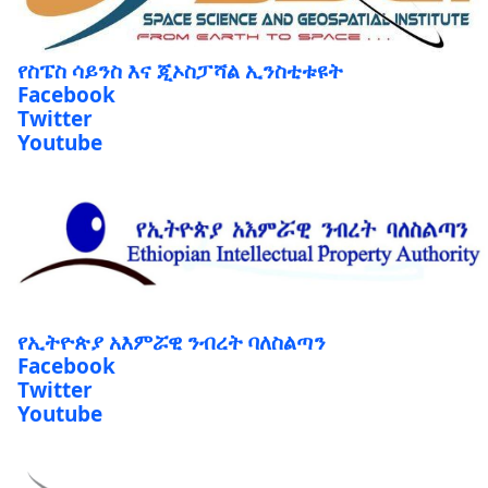
የስፔስ ሳይንስ እና ጂኦስፓሻል ኢንስቲቱዩት
Facebook
Twitter
Youtube
የኢትዮጵያ አእምሯዊ ንብረት ባለስልጣን
Facebook
Twitter
Youtube