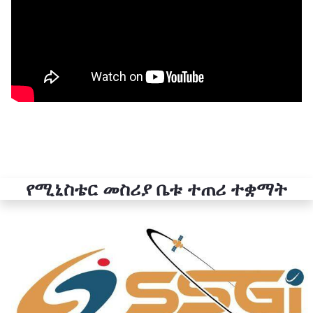
የሚኒስቴር መስሪያ ቤቱ ተጠሪ ተቋማት