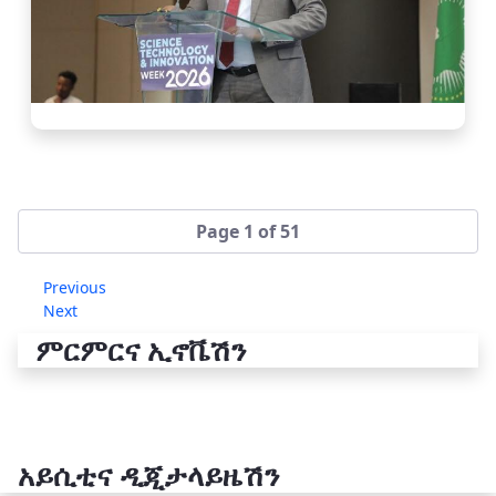
Page 1 of 51
Previous
Next
ምርምርና ኢኖቬሽን
አይሲቲና ዲጂታላይዜሽን
የቴክኖሎጂ ሽግግር