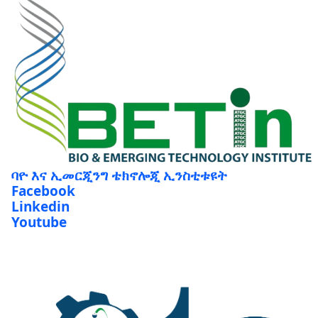
ባዮ እና ኢመርጂንግ ቴክኖሎጂ ኢንስቲቱዩት
Facebook
Linkedin
Youtube