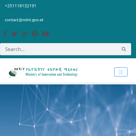
Skip to Main Content
Open Accessibility Menu
+251118132191
contact@mint.gov.et