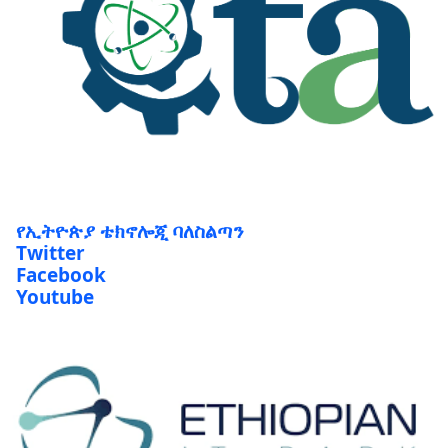
የኢትዮጵያ ቴክኖሎጂ ባለስልጣን
Twitter
Facebook
Youtube