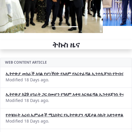
ትኩስ ዜና
WEB CONTENT ARTICLE
ኢትዮጵያ መስራች አባል የሆነችበት የአለም የአርተፊሻል ኢንተሊጀንስ የትብብር ድርጅት (
Modified 18 Days ago.
ኢትዮጵያ ከ29 ሀገራት ጋር በመሆን የዓለም አቀፍ አርቴፊሻል ኢንተለጀንስ ትብብ
Modified 18 Days ago.
የተባበሩት አረብ ኤምሬቶች ሚኒስትር የኢትዮጵያን ዲጂታል ስኬት አድንቀዋል —የ
Modified 18 Days ago.
የኢኖቬሽንና ቴክኖሎጂ ሚኒስቴር የ2018 በጀት ዓመት የዕቅድ አፈጻጸምና የቀጣይ 