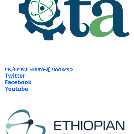
የኢትዮጵያ ቴክኖሎጂ ባለስልጣን
Twitter
Facebook
Youtube