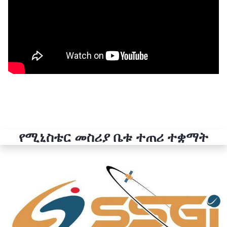
የሚኒስቴር መስሪያ ቤቱ ተጠሪ ተቋማት