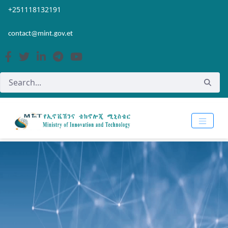
Skip to Main Content
Open Accessibility Menu
+251118132191
contact@mint.gov.et