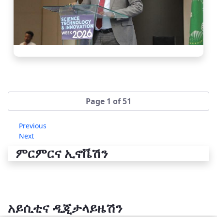
Page 1 of 51
Previous
Next
ምርምርና ኢኖቬሽን
አይሲቲና ዲጂታላይዜሽን