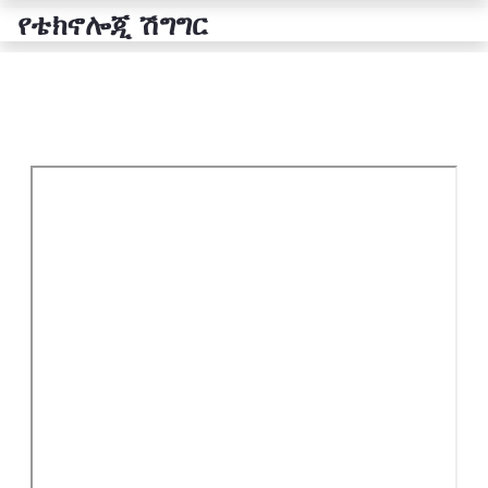
የቴክኖሎጂ ሽግግር