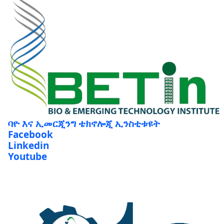
ባዮ እና ኢመርጂንግ ቴክኖሎጂ ኢንስቲቱዩት
Facebook
Linkedin
Youtube