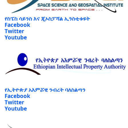
የስፔስ ሳይንስ እና ጂኦስፓሻል ኢንስቲቱዩት
Facebook
Twitter
Youtube
የኢትዮጵያ አእምሯዊ ንብረት ባለስልጣን
Facebook
Twitter
Youtube