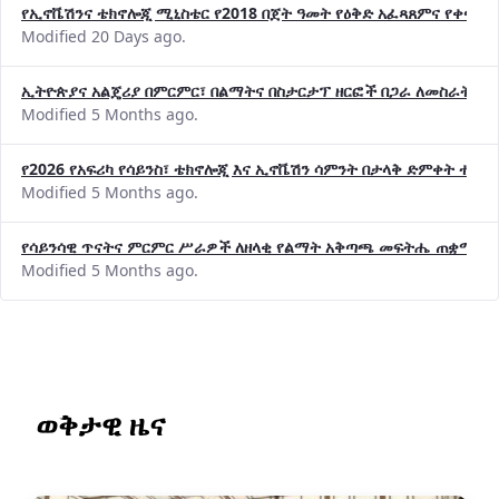
የኢኖቬሽንና ቴክኖሎጂ ሚኒስቴር የ2018 በጀት ዓመት የዕቅድ አፈጻጸምና የቀጣይ 
Modified 20 Days ago.
ኢትዮጵያና አልጄሪያ በምርምር፣ በልማትና በስታርታፕ ዘርፎች በጋራ ለመስራት መከሩ
Modified 5 Months ago.
የ2026 የአፍሪካ የሳይንስ፣ ቴክኖሎጂ እና ኢኖቬሽን ሳምንት በታላቅ ድምቀት ተጠና
Modified 5 Months ago.
የሳይንሳዊ ጥናትና ምርምር ሥራዎች ለዘላቂ የልማት አቅጣጫ መፍትሔ ጠቋሚ መ
Modified 5 Months ago.
ወቅታዊ ዜና