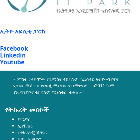
ኢትዮ አይሲቲ ፓርክ
Facebook
Linkedin
Youtube
መንግስት የቀድሞው የሳይንስና ቴክኖሎጂ ሚኒስቴር እና የመገናኛና
ኢንፎርሜሽን ቴክኖሎጂ ሚኒስቴርን በማዋሃድ በ2011 ዓ.ም
የኢኖቬሽንና ቴክኖሎጂ ሚኒስቴር ተቋቋመ፡፡
የትኩረት መስኮች
ምርምር
ኢኖቬሽን
የቴክኖሎጂ ሽግግር
ዲጂታላይዜሽን