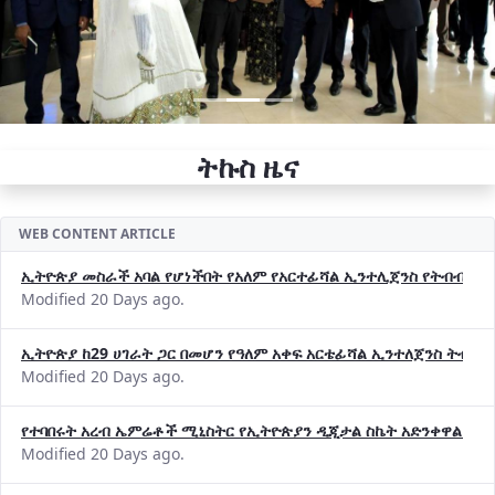
ትኩስ ዜና
WEB CONTENT ARTICLE
ኢትዮጵያ መስራች አባል የሆነችበት የአለም የአርተፊሻል ኢንተሊጀንስ የትብብር ድርጅት (
Modified 20 Days ago.
ኢትዮጵያ ከ29 ሀገራት ጋር በመሆን የዓለም አቀፍ አርቴፊሻል ኢንተለጀንስ ትብብ
Modified 20 Days ago.
የተባበሩት አረብ ኤምሬቶች ሚኒስትር የኢትዮጵያን ዲጂታል ስኬት አድንቀዋል —የ
Modified 20 Days ago.