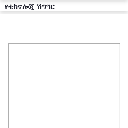
የቴክኖሎጂ ሽግግር