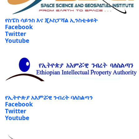
የስፔስ ሳይንስ እና ጂኦስፓሻል ኢንስቲቱዩት
Facebook
Twitter
Youtube
የኢትዮጵያ አእምሯዊ ንብረት ባለስልጣን
Facebook
Twitter
Youtube