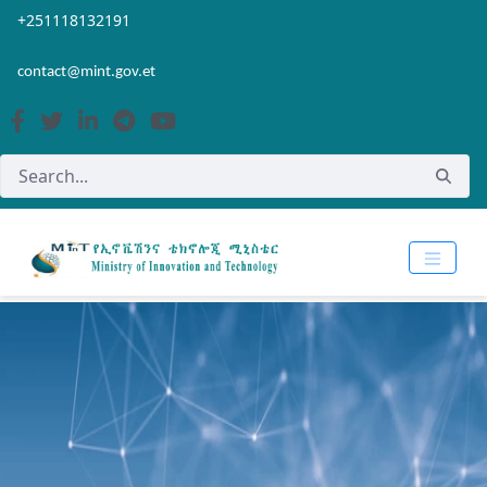
Skip to Main Content
Open Accessibility Menu
+251118132191
contact@mint.gov.et