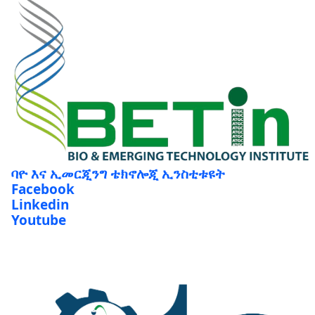
ባዮ እና ኢመርጂንግ ቴክኖሎጂ ኢንስቲቱዩት
Facebook
Linkedin
Youtube