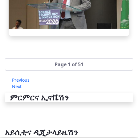
Page 1 of 51
Previous
Next
ምርምርና ኢኖቬሽን
አይሲቲና ዲጂታላይዜሽን