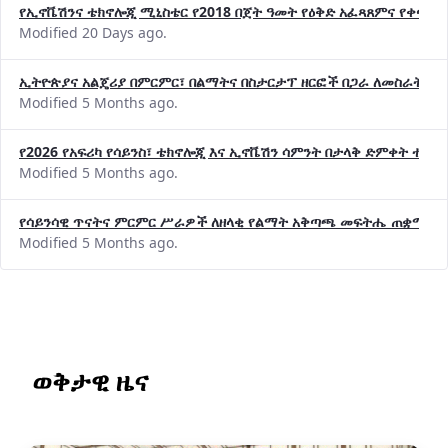
የኢኖቬሽንና ቴክኖሎጂ ሚኒስቴር የ2018 በጀት ዓመት የዕቅድ አፈጻጸምና የቀጣይ 
Modified 20 Days ago.
ኢትዮጵያና አልጄሪያ በምርምር፣ በልማትና በስታርታፕ ዘርፎች በጋራ ለመስራት መከሩ
Modified 5 Months ago.
የ2026 የአፍሪካ የሳይንስ፣ ቴክኖሎጂ እና ኢኖቬሽን ሳምንት በታላቅ ድምቀት ተጠና
Modified 5 Months ago.
የሳይንሳዊ ጥናትና ምርምር ሥራዎች ለዘላቂ የልማት አቅጣጫ መፍትሔ ጠቋሚ መ
Modified 5 Months ago.
ወቅታዊ ዜና