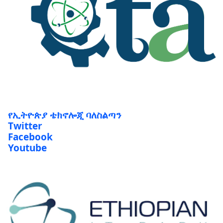
የኢትዮጵያ ቴክኖሎጂ ባለስልጣን
Twitter
Facebook
Youtube