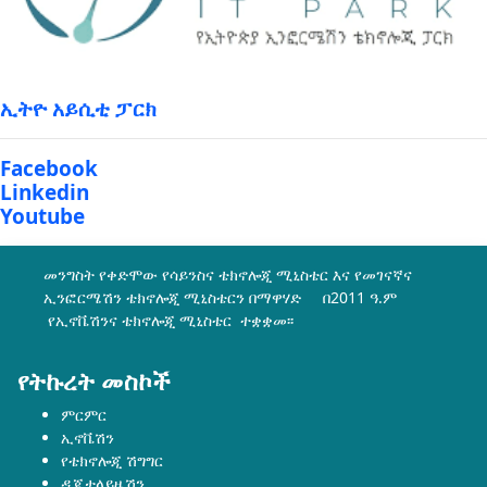
ኢትዮ አይሲቲ ፓርክ
Facebook
Linkedin
Youtube
መንግስት የቀድሞው የሳይንስና ቴክኖሎጂ ሚኒስቴር እና የመገናኛና
ኢንፎርሜሽን ቴክኖሎጂ ሚኒስቴርን በማዋሃድ በ2011 ዓ.ም
የኢኖቬሽንና ቴክኖሎጂ ሚኒስቴር ተቋቋመ፡፡
የትኩረት መስኮች
ምርምር
ኢኖቬሽን
የቴክኖሎጂ ሽግግር
ዲጂታላይዜሽን