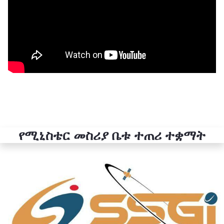
የሚኒስቴር መስሪያ ቤቱ ተጠሪ ተቋማት