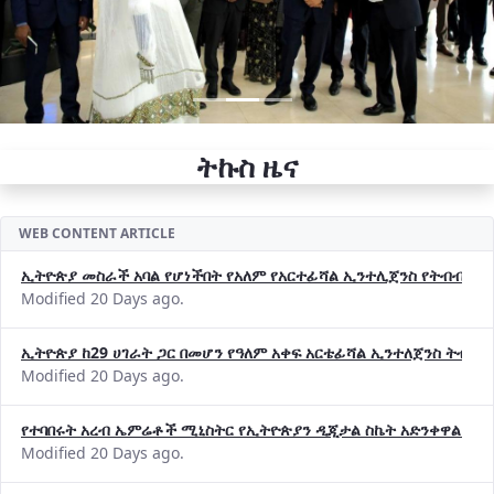
ትኩስ ዜና
WEB CONTENT ARTICLE
ኢትዮጵያ መስራች አባል የሆነችበት የአለም የአርተፊሻል ኢንተሊጀንስ የትብብር ድርጅት (
Modified 20 Days ago.
ኢትዮጵያ ከ29 ሀገራት ጋር በመሆን የዓለም አቀፍ አርቴፊሻል ኢንተለጀንስ ትብብ
Modified 20 Days ago.
የተባበሩት አረብ ኤምሬቶች ሚኒስትር የኢትዮጵያን ዲጂታል ስኬት አድንቀዋል —የ
Modified 20 Days ago.