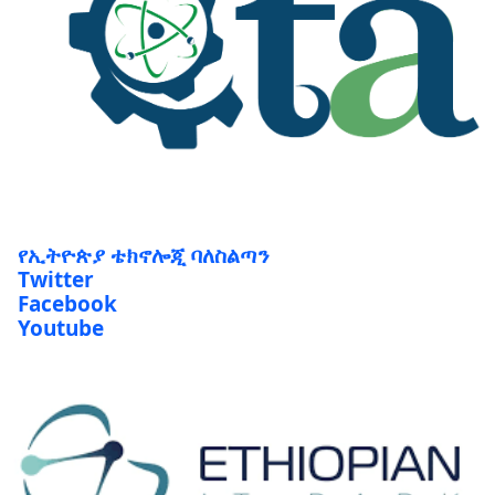
የኢትዮጵያ ቴክኖሎጂ ባለስልጣን
Twitter
Facebook
Youtube