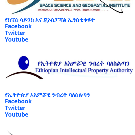
የስፔስ ሳይንስ እና ጂኦስፓሻል ኢንስቲቱዩት
Facebook
Twitter
Youtube
የኢትዮጵያ አእምሯዊ ንብረት ባለስልጣን
Facebook
Twitter
Youtube