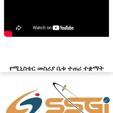
የሚኒስቴር መስሪያ ቤቱ ተጠሪ ተቋማት