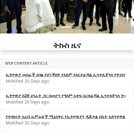
ትኩስ ዜና
WEB CONTENT ARTICLE
ኢትዮጵያ መስራች አባል የሆነችበት የአለም የአርተፊሻል ኢንተሊጀንስ የትብብር ድርጅት (
Modified 20 Days ago.
ኢትዮጵያ ከ29 ሀገራት ጋር በመሆን የዓለም አቀፍ አርቴፊሻል ኢንተለጀንስ ትብብ
Modified 20 Days ago.
የተባበሩት አረብ ኤምሬቶች ሚኒስትር የኢትዮጵያን ዲጂታል ስኬት አድንቀዋል —የ
Modified 20 Days ago.