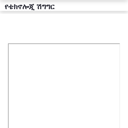
የቴክኖሎጂ ሽግግር