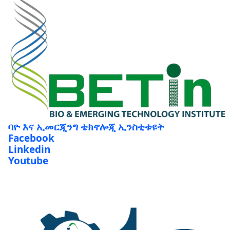
ባዮ እና ኢመርጂንግ ቴክኖሎጂ ኢንስቲቱዩት
Facebook
Linkedin
Youtube