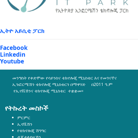
ኢትዮ አይሲቲ ፓርክ
Facebook
Linkedin
Youtube
መንግስት የቀድሞው የሳይንስና ቴክኖሎጂ ሚኒስቴር እና የመገናኛና
ኢንፎርሜሽን ቴክኖሎጂ ሚኒስቴርን በማዋሃድ በ2011 ዓ.ም
የኢኖቬሽንና ቴክኖሎጂ ሚኒስቴር ተቋቋመ፡፡
የትኩረት መስኮች
ምርምር
ኢኖቬሽን
የቴክኖሎጂ ሽግግር
ዲጂታላይዜሽን