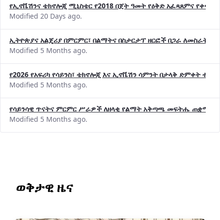
የኢኖቬሽንና ቴክኖሎጂ ሚኒስቴር የ2018 በጀት ዓመት የዕቅድ አፈጻጸምና የቀጣይ 
Modified 20 Days ago.
ኢትዮጵያና አልጄሪያ በምርምር፣ በልማትና በስታርታፕ ዘርፎች በጋራ ለመስራት መከሩ
Modified 5 Months ago.
የ2026 የአፍሪካ የሳይንስ፣ ቴክኖሎጂ እና ኢኖቬሽን ሳምንት በታላቅ ድምቀት ተጠና
Modified 5 Months ago.
የሳይንሳዊ ጥናትና ምርምር ሥራዎች ለዘላቂ የልማት አቅጣጫ መፍትሔ ጠቋሚ መ
Modified 5 Months ago.
ወቅታዊ ዜና