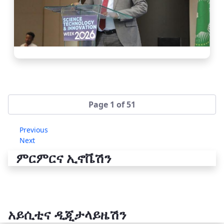
Page 1 of 51
Previous
Next
ምርምርና ኢኖቬሽን
አይሲቲና ዲጂታላይዜሽን