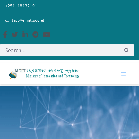
Skip to Main Content
Open Accessibility Menu
+251118132191
contact@mint.gov.et