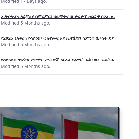
Modified 17 Days ago.
ኢትዮጵያና አልጄሪያ በምርምር፣ በልማትና በስታርታፕ ዘርፎች በጋራ ለመስራት መከሩ፡፡
Modified 5 Months ago.
የ2026 የአፍሪካ የሳይንስ፣ ቴክኖሎጂ እና ኢኖቬሽን ሳምንት በታላቅ ድምቀት ተጠናቀቀ
Modified 5 Months ago.
የሳይንሳዊ ጥናትና ምርምር ሥራዎች ለዘላቂ የልማት አቅጣጫ መፍትሔ ጠቋሚ መሆና
Modified 5 Months ago.