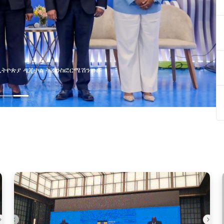
በኢትዮጵያ ዲጂታል ትራንስፎርሜሽን ጉዞ