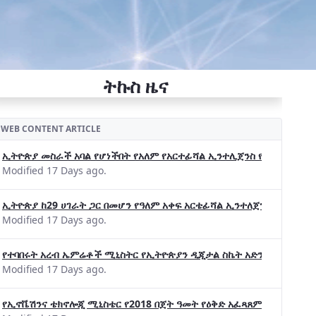
ትኩስ ዜና
WEB CONTENT ARTICLE
ኢትዮጵያ መስራች አባል የሆነችበት የአለም የአርተፊሻል ኢንተሊጀንስ የትብብር ድርጅት (Wo
Modified 17 Days ago.
ኢትዮጵያ ከ29 ሀገራት ጋር በመሆን የዓለም አቀፍ አርቴፊሻል ኢንተለጀንስ ትብብር 
Modified 17 Days ago.
የተባበሩት አረብ ኤምሬቶች ሚኒስትር የኢትዮጵያን ዲጂታል ስኬት አድንቀዋል —የኢት
Modified 17 Days ago.
የኢኖቬሽንና ቴክኖሎጂ ሚኒስቴር የ2018 በጀት ዓመት የዕቅድ አፈጻጸምና የቀጣይ አቅ