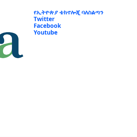
የኢትዮጵያ ቴክኖሎጂ ባለስልጣን
Twitter
Facebook
Youtube