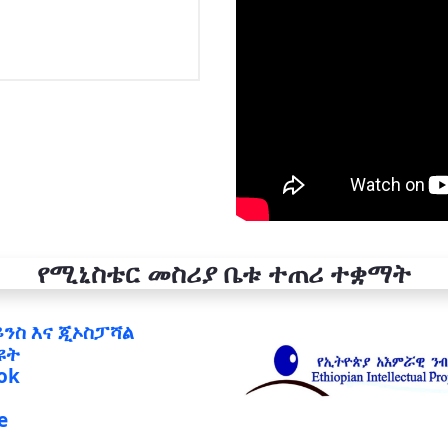
የሚኒስቴር መስሪያ ቤቱ ተጠሪ ተቋማት
ይንስ እና ጂኦስፓሻል
ዩት
ok
e