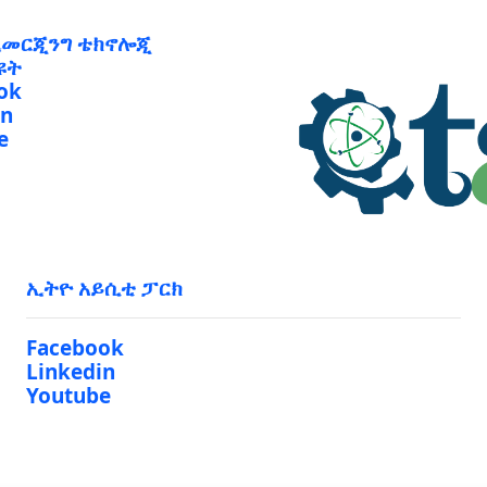
ኢመርጂንግ ቴክኖሎጂ
ዩት
ok
in
e
ኢትዮ አይሲቲ ፓርክ
Facebook
Linkedin
Youtube