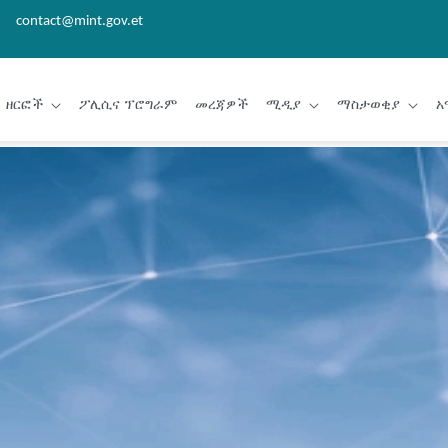
contact@mint.gov.et
ዘርፎች
ፖሊሲና ፕሮግራም
መረጃዎች
ሚዲያ
ማስታወቂያ
አ