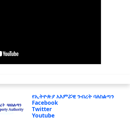
የኢትዮጵያ አእምሯዊ ንብረት ባለስልጣን
Facebook
Twitter
Youtube