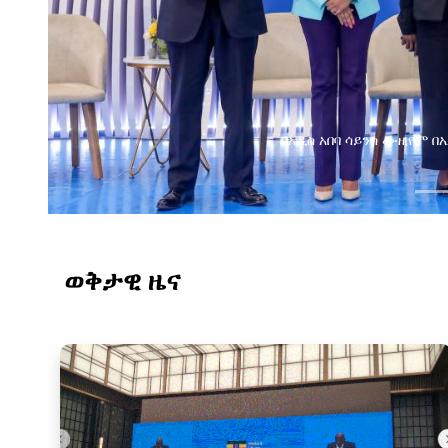
በአዲስ አበባ ሳይንስ ሙዚየም 
ወቅታዊ ዜና