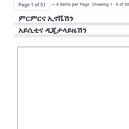
— 6 Items per Page
Showing 1 - 6 of 30
Page 1 of 51
ምርምርና ኢኖቬሽን
አይሲቲና ዲጂታላይዜሽን