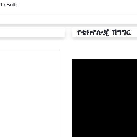
1 results.
የቴክኖሎጂ ሽግግር