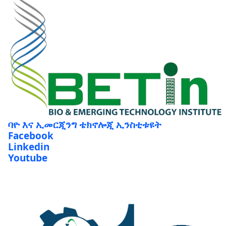
ባዮ እና ኢመርጂንግ ቴክኖሎጂ ኢንስቲቱዩት
Facebook
Linkedin
Youtube