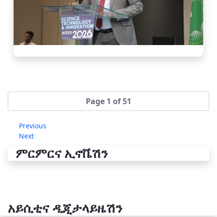
Page 1 of 51
Previous
Next
ምርምርና ኢኖቬሽን
አይሲቲና ዲጂታላይዜሽን