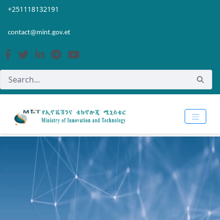
Skip to Main Content
Open Accessibility Menu
+251118132191
contact@mint.gov.et