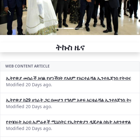
ትኩስ ዜና
WEB CONTENT ARTICLE
ኢትዮጵያ መስራች አባል የሆነችበት የአለም የአርተፊሻል ኢንተሊጀንስ የትብብር ድርጅት (
Modified 20 Days ago.
ኢትዮጵያ ከ29 ሀገራት ጋር በመሆን የዓለም አቀፍ አርቴፊሻል ኢንተለጀንስ ትብብ
Modified 20 Days ago.
የተባበሩት አረብ ኤምሬቶች ሚኒስትር የኢትዮጵያን ዲጂታል ስኬት አድንቀዋል —የ
Modified 20 Days ago.