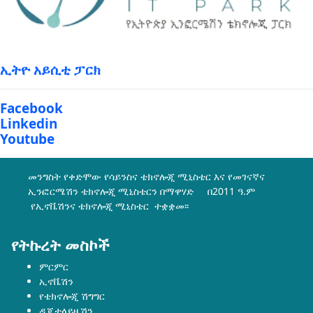
ኢትዮ አይሲቲ ፓርክ
Facebook
Linkedin
Youtube
መንግስት የቀድሞው የሳይንስና ቴክኖሎጂ ሚኒስቴር እና የመገናኛና
ኢንፎርሜሽን ቴክኖሎጂ ሚኒስቴርን በማዋሃድ በ2011 ዓ.ም
የኢኖቬሽንና ቴክኖሎጂ ሚኒስቴር ተቋቋመ፡፡
የትኩረት መስኮች
ምርምር
ኢኖቬሽን
የቴክኖሎጂ ሽግግር
ዲጂታላይዜሽን