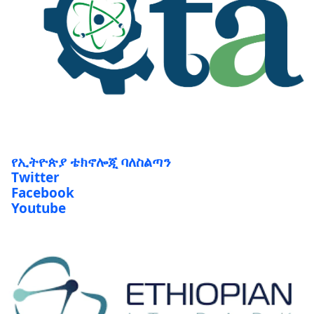
የኢትዮጵያ ቴክኖሎጂ ባለስልጣን
Twitter
Facebook
Youtube