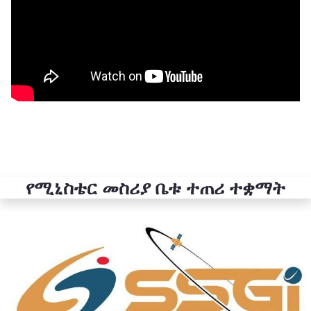
የሚኒስቴር መስሪያ ቤቱ ተጠሪ ተቋማት