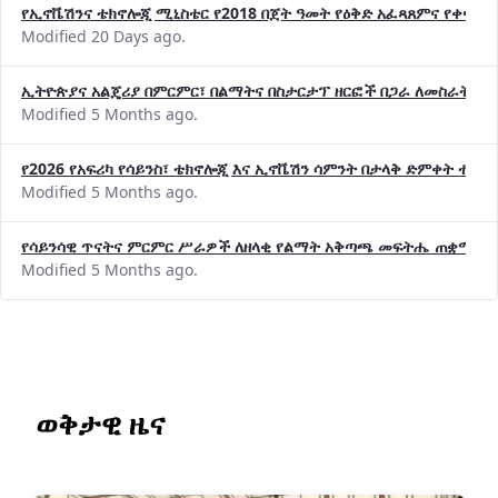
የኢኖቬሽንና ቴክኖሎጂ ሚኒስቴር የ2018 በጀት ዓመት የዕቅድ አፈጻጸምና የቀጣይ 
Modified 20 Days ago.
ኢትዮጵያና አልጄሪያ በምርምር፣ በልማትና በስታርታፕ ዘርፎች በጋራ ለመስራት መከሩ
Modified 5 Months ago.
የ2026 የአፍሪካ የሳይንስ፣ ቴክኖሎጂ እና ኢኖቬሽን ሳምንት በታላቅ ድምቀት ተጠና
Modified 5 Months ago.
የሳይንሳዊ ጥናትና ምርምር ሥራዎች ለዘላቂ የልማት አቅጣጫ መፍትሔ ጠቋሚ መ
Modified 5 Months ago.
ወቅታዊ ዜና