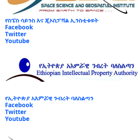
የስፔስ ሳይንስ እና ጂኦስፓሻል ኢንስቲቱዩት
Facebook
Twitter
Youtube
የኢትዮጵያ አእምሯዊ ንብረት ባለስልጣን
Facebook
Twitter
Youtube