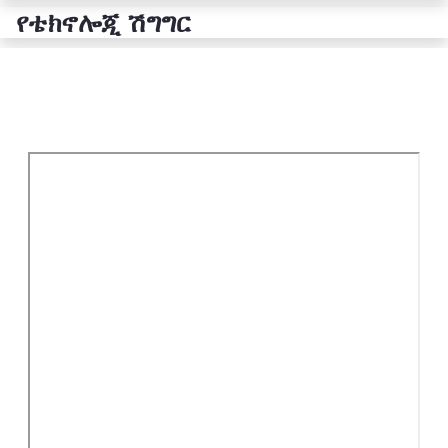
የቴክኖሎጂ ሽግግር