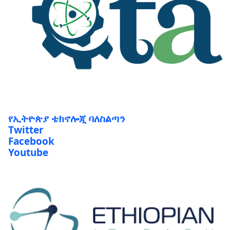
የኢትዮጵያ ቴክኖሎጂ ባለስልጣን
Twitter
Facebook
Youtube