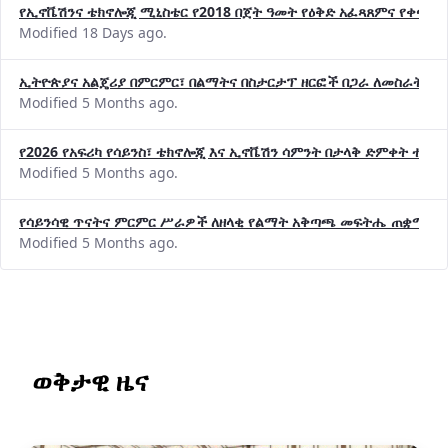
የኢኖቬሽንና ቴክኖሎጂ ሚኒስቴር የ2018 በጀት ዓመት የዕቅድ አፈጻጸምና የቀጣይ 
Modified 18 Days ago.
ኢትዮጵያና አልጄሪያ በምርምር፣ በልማትና በስታርታፕ ዘርፎች በጋራ ለመስራት መከሩ
Modified 5 Months ago.
የ2026 የአፍሪካ የሳይንስ፣ ቴክኖሎጂ እና ኢኖቬሽን ሳምንት በታላቅ ድምቀት ተጠና
Modified 5 Months ago.
የሳይንሳዊ ጥናትና ምርምር ሥራዎች ለዘላቂ የልማት አቅጣጫ መፍትሔ ጠቋሚ መ
Modified 5 Months ago.
ወቅታዊ ዜና