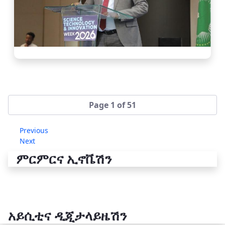
Page 1 of 51
Previous
Next
ምርምርና ኢኖቬሽን
አይሲቲና ዲጂታላይዜሽን