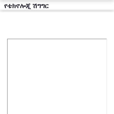
የቴክኖሎጂ ሽግግር