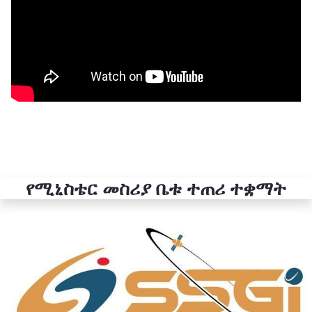
የሚኒስቴር መስሪያ ቤቱ ተጠሪ ተቋማት