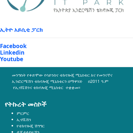
ኢትዮ አይሲቲ ፓርክ
Facebook
Linkedin
Youtube
መንግስት የቀድሞው የሳይንስና ቴክኖሎጂ ሚኒስቴር እና የመገናኛና
ኢንፎርሜሽን ቴክኖሎጂ ሚኒስቴርን በማዋሃድ በ2011 ዓ.ም
የኢኖቬሽንና ቴክኖሎጂ ሚኒስቴር ተቋቋመ፡፡
የትኩረት መስኮች
ምርምር
ኢኖቬሽን
የቴክኖሎጂ ሽግግር
ዲጂታላይዜሽን