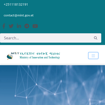
Skip to Main Content
Open Accessibility Menu
+251118132191
contact@mint.gov.et