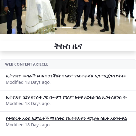
ትኩስ ዜና
WEB CONTENT ARTICLE
ኢትዮጵያ መስራች አባል የሆነችበት የአለም የአርተፊሻል ኢንተሊጀንስ የትብብር ድርጅት (
Modified 18 Days ago.
ኢትዮጵያ ከ29 ሀገራት ጋር በመሆን የዓለም አቀፍ አርቴፊሻል ኢንተለጀንስ ትብብ
Modified 18 Days ago.
የተባበሩት አረብ ኤምሬቶች ሚኒስትር የኢትዮጵያን ዲጂታል ስኬት አድንቀዋል —የ
Modified 18 Days ago.