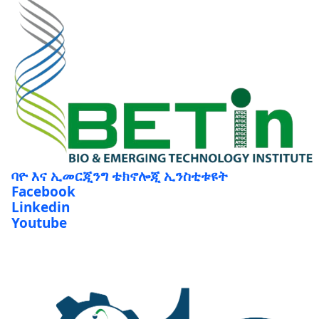
ባዮ እና ኢመርጂንግ ቴክኖሎጂ ኢንስቲቱዩት
Facebook
Linkedin
Youtube