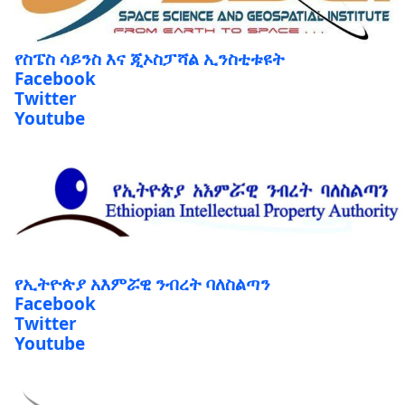
የስፔስ ሳይንስ እና ጂኦስፓሻል ኢንስቲቱዩት
Facebook
Twitter
Youtube
የኢትዮጵያ አእምሯዊ ንብረት ባለስልጣን
Facebook
Twitter
Youtube