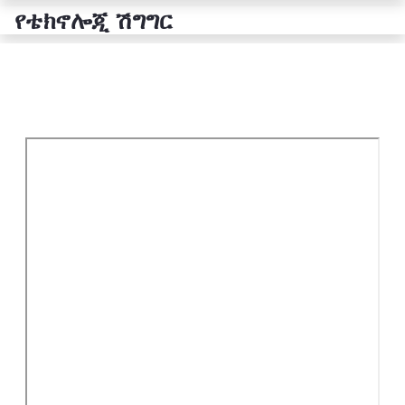
የቴክኖሎጂ ሽግግር