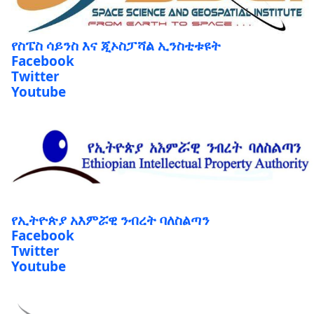
የስፔስ ሳይንስ እና ጂኦስፓሻል ኢንስቲቱዩት
Facebook
Twitter
Youtube
የኢትዮጵያ አእምሯዊ ንብረት ባለስልጣን
Facebook
Twitter
Youtube