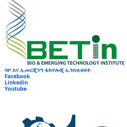
ባዮ እና ኢመርጂንግ ቴክኖሎጂ ኢንስቲቱዩት
Facebook
Linkedin
Youtube