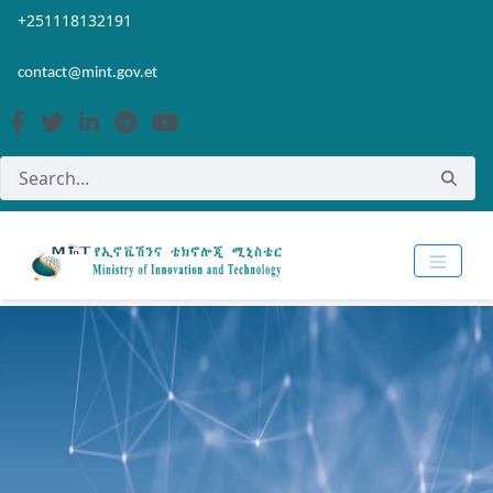
Skip to Main Content
Open Accessibility Menu
+251118132191
contact@mint.gov.et