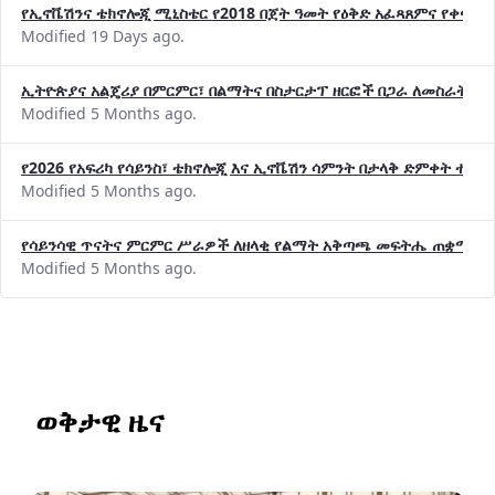
የኢኖቬሽንና ቴክኖሎጂ ሚኒስቴር የ2018 በጀት ዓመት የዕቅድ አፈጻጸምና የቀጣይ 
Modified 19 Days ago.
ኢትዮጵያና አልጄሪያ በምርምር፣ በልማትና በስታርታፕ ዘርፎች በጋራ ለመስራት መከሩ
Modified 5 Months ago.
የ2026 የአፍሪካ የሳይንስ፣ ቴክኖሎጂ እና ኢኖቬሽን ሳምንት በታላቅ ድምቀት ተጠና
Modified 5 Months ago.
የሳይንሳዊ ጥናትና ምርምር ሥራዎች ለዘላቂ የልማት አቅጣጫ መፍትሔ ጠቋሚ መ
Modified 5 Months ago.
ወቅታዊ ዜና