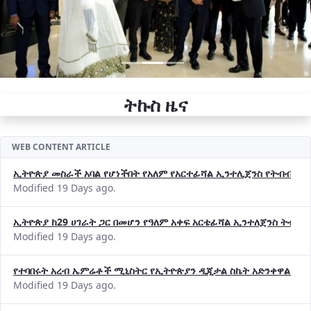
ትኩስ ዜና
WEB CONTENT ARTICLE
ኢትዮጵያ መስራች አባል የሆነችበት የአለም የአርተፊሻል ኢንተሊጀንስ የትብብር ድርጅት (
Modified 19 Days ago.
ኢትዮጵያ ከ29 ሀገራት ጋር በመሆን የዓለም አቀፍ አርቴፊሻል ኢንተለጀንስ ትብብ
Modified 19 Days ago.
የተባበሩት አረብ ኤምሬቶች ሚኒስትር የኢትዮጵያን ዲጂታል ስኬት አድንቀዋል —የ
Modified 19 Days ago.