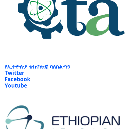
የኢትዮጵያ ቴክኖሎጂ ባለስልጣን
Twitter
Facebook
Youtube