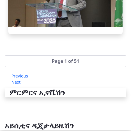
Page 1 of 51
Previous
Next
ምርምርና ኢኖቬሽን
አይሲቲና ዲጂታላይዜሽን