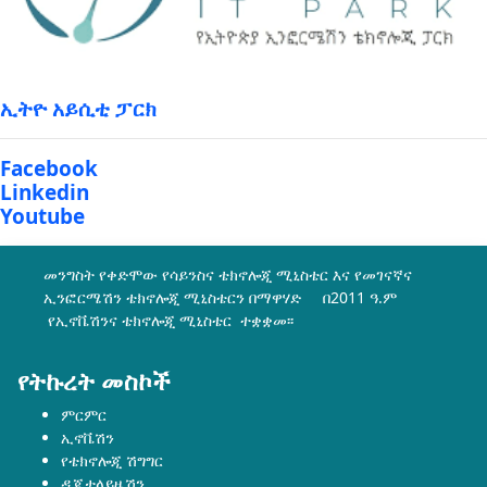
ኢትዮ አይሲቲ ፓርክ
Facebook
Linkedin
Youtube
መንግስት የቀድሞው የሳይንስና ቴክኖሎጂ ሚኒስቴር እና የመገናኛና
ኢንፎርሜሽን ቴክኖሎጂ ሚኒስቴርን በማዋሃድ በ2011 ዓ.ም
የኢኖቬሽንና ቴክኖሎጂ ሚኒስቴር ተቋቋመ፡፡
የትኩረት መስኮች
ምርምር
ኢኖቬሽን
የቴክኖሎጂ ሽግግር
ዲጂታላይዜሽን