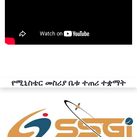
የሚኒስቴር መስሪያ ቤቱ ተጠሪ ተቋማት