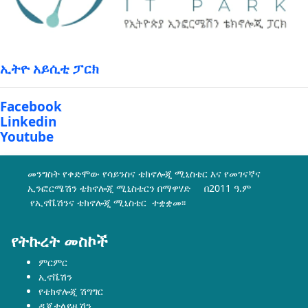
ኢትዮ አይሲቲ ፓርክ
Facebook
Linkedin
Youtube
መንግስት የቀድሞው የሳይንስና ቴክኖሎጂ ሚኒስቴር እና የመገናኛና
ኢንፎርሜሽን ቴክኖሎጂ ሚኒስቴርን በማዋሃድ በ2011 ዓ.ም
የኢኖቬሽንና ቴክኖሎጂ ሚኒስቴር ተቋቋመ፡፡
የትኩረት መስኮች
ምርምር
ኢኖቬሽን
የቴክኖሎጂ ሽግግር
ዲጂታላይዜሽን