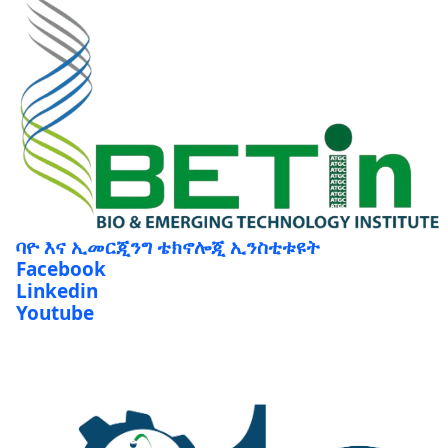
ባዮ እና ኢመርጂንግ ቴክኖሎጂ ኢንስቲቱዩት
Facebook
Linkedin
Youtube