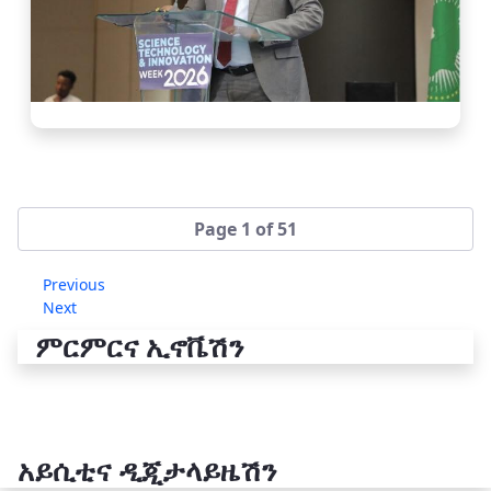
Page 1 of 51
Previous
Next
ምርምርና ኢኖቬሽን
አይሲቲና ዲጂታላይዜሽን
የቴክኖሎጂ ሽግግር