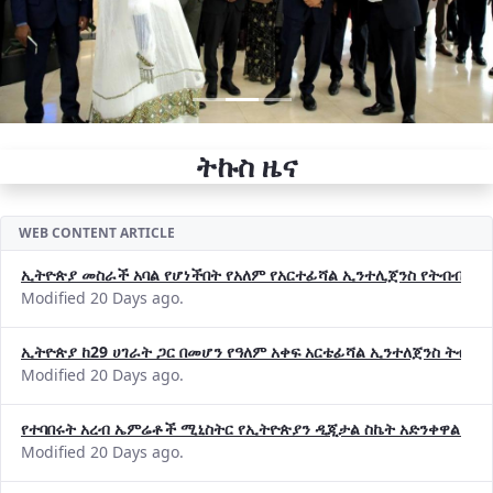
ትኩስ ዜና
WEB CONTENT ARTICLE
ኢትዮጵያ መስራች አባል የሆነችበት የአለም የአርተፊሻል ኢንተሊጀንስ የትብብር ድርጅት (
Modified 20 Days ago.
ኢትዮጵያ ከ29 ሀገራት ጋር በመሆን የዓለም አቀፍ አርቴፊሻል ኢንተለጀንስ ትብብ
Modified 20 Days ago.
የተባበሩት አረብ ኤምሬቶች ሚኒስትር የኢትዮጵያን ዲጂታል ስኬት አድንቀዋል —የ
Modified 20 Days ago.
የኢኖቬሽንና ቴክኖሎጂ ሚኒስቴር የ2018 በጀት ዓመት የዕቅድ አፈጻጸምና የቀጣይ 