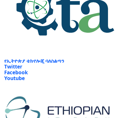
የኢትዮጵያ ቴክኖሎጂ ባለስልጣን
Twitter
Facebook
Youtube