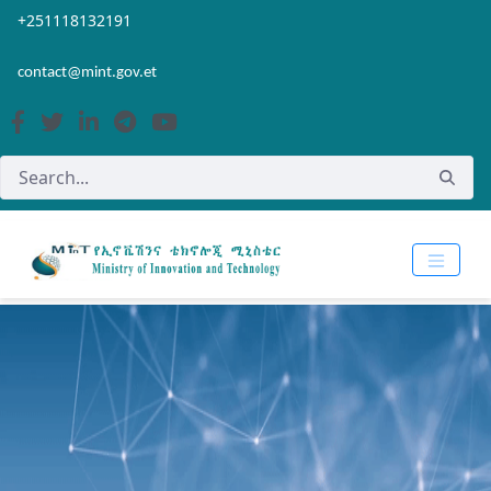
Skip to Main Content
Open Accessibility Menu
+251118132191
contact@mint.gov.et