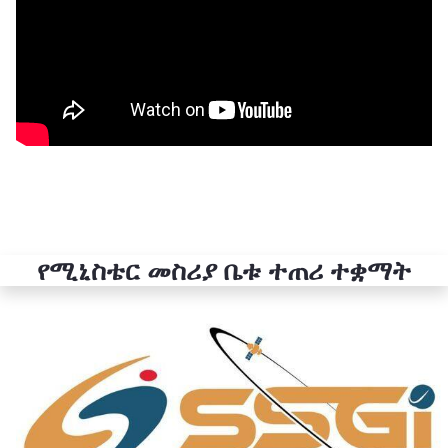
የሚኒስቴር መስሪያ ቤቱ ተጠሪ ተቋማት