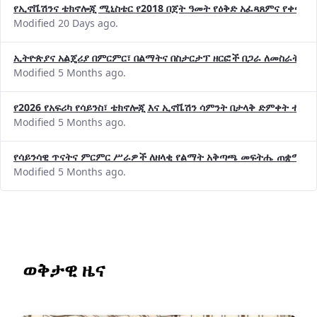
Modified 20 Days ago.
ኢትዮጵያና አልጄሪያ በምርምር፣ በልማትና በስታርታፕ ዘርፎች በጋራ ለመስራት መከሩ
Modified 5 Months ago.
የ2026 የአፍሪካ የሳይንስ፣ ቴክኖሎጂ እና ኢኖቬሽን ሳምንት በታላቅ ድምቀት ተጠና
Modified 5 Months ago.
የሳይንሳዊ ጥናትና ምርምር ሥራዎች ለዘላቂ የልማት አቅጣጫ መፍትሔ ጠቋሚ መ
Modified 5 Months ago.
ወቅታዊ ዜና