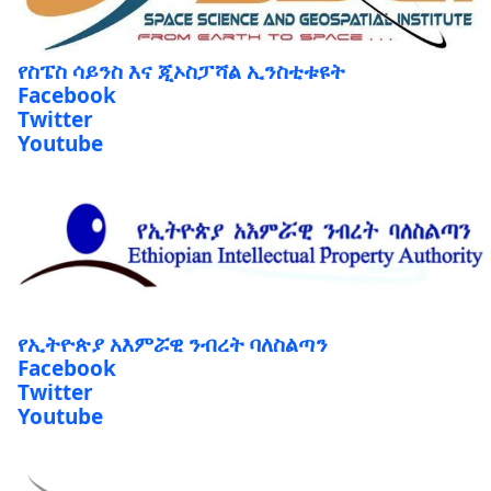
የስፔስ ሳይንስ እና ጂኦስፓሻል ኢንስቲቱዩት
Facebook
Twitter
Youtube
የኢትዮጵያ አእምሯዊ ንብረት ባለስልጣን
Facebook
Twitter
Youtube