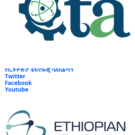
የኢትዮጵያ ቴክኖሎጂ ባለስልጣን
Twitter
Facebook
Youtube