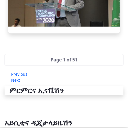
Page 1 of 51
Previous
Next
ምርምርና ኢኖቬሽን
አይሲቲና ዲጂታላይዜሽን
የቴክኖሎጂ ሽግግር