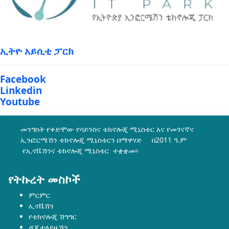
ኢትዮ አይሲቲ ፓርክ
Facebook
Linkedin
Youtube
መንግስት የቀድሞው የሳይንስና ቴክኖሎጂ ሚኒስቴር እና የመገናኛና
ኢንፎርሜሽን ቴክኖሎጂ ሚኒስቴርን በማዋሃድ በ2011 ዓ.ም
የኢኖቬሽንና ቴክኖሎጂ ሚኒስቴር ተቋቋመ፡፡
የትኩረት መስኮች
ምርምር
ኢኖቬሽን
የቴክኖሎጂ ሽግግር
ዲጂታላይዜሽን