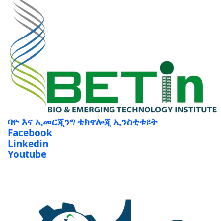
ባዮ እና ኢመርጂንግ ቴክኖሎጂ ኢንስቲቱዩት
Facebook
Linkedin
Youtube