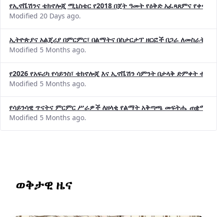
Modified 20 Days ago.
ኢትዮጵያና አልጄሪያ በምርምር፣ በልማትና በስታርታፕ ዘርፎች በጋራ ለመስራት መከሩ
Modified 5 Months ago.
የ2026 የአፍሪካ የሳይንስ፣ ቴክኖሎጂ እና ኢኖቬሽን ሳምንት በታላቅ ድምቀት ተጠና
Modified 5 Months ago.
የሳይንሳዊ ጥናትና ምርምር ሥራዎች ለዘላቂ የልማት አቅጣጫ መፍትሔ ጠቋሚ መ
Modified 5 Months ago.
ወቅታዊ ዜና