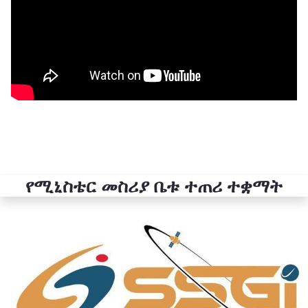
የሚኒስቴር መስሪያ ቤቱ ተጠሪ ተቋማት