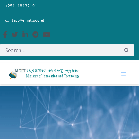
Skip to Main Content
Open Accessibility Menu
+251118132191
contact@mint.gov.et