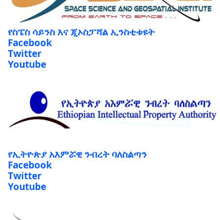
የስፔስ ሳይንስ እና ጂኦስፓሻል ኢንስቲቱዩት
Facebook
Twitter
Youtube
የኢትዮጵያ አእምሯዊ ንብረት ባለስልጣን
Facebook
Twitter
Youtube