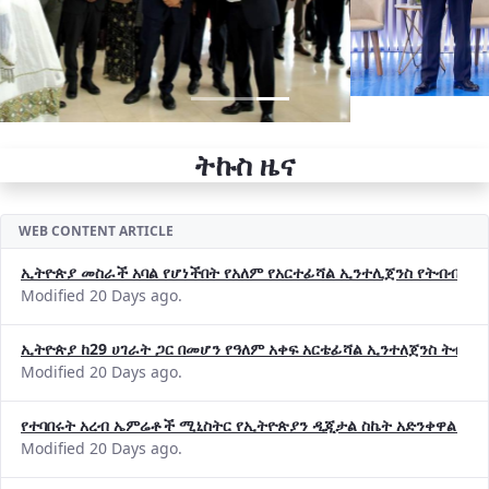
ትኩስ ዜና
WEB CONTENT ARTICLE
ኢትዮጵያ መስራች አባል የሆነችበት የአለም የአርተፊሻል ኢንተሊጀንስ የትብብር ድርጅት (
Modified 20 Days ago.
ኢትዮጵያ ከ29 ሀገራት ጋር በመሆን የዓለም አቀፍ አርቴፊሻል ኢንተለጀንስ ትብብ
Modified 20 Days ago.
የተባበሩት አረብ ኤምሬቶች ሚኒስትር የኢትዮጵያን ዲጂታል ስኬት አድንቀዋል —የ
Modified 20 Days ago.
የኢኖቬሽንና ቴክኖሎጂ ሚኒስቴር የ2018 በጀት ዓመት የዕቅድ አፈጻጸምና የቀጣይ 